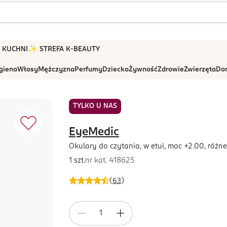
 W KUCHNI
✨ STREFA K-BEAUTY
igiena
Włosy
Mężczyzna
Perfumy
Dziecko
Żywność
Zdrowie
Zwierzęta
Dom
TYLKO U NAS
EyeMedic
Okulary do czytania, w etui, moc +2.00, różne
1 szt.
nr kat.
418625
(
63
)