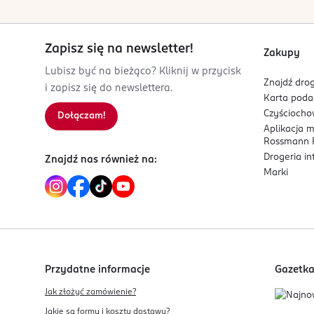
Zapisz się na newsletter!
Zakupy
Lubisz być na bieżąco? Kliknij w przycisk
Znajdź drog
i zapisz się do newslettera.
Karta pod
Czyścioch
Dołączam!
Aplikacja 
Rossmann P
Drogeria i
Znajdź nas również na:
Marki
Przydatne informacje
Gazetk
Jak złożyć zamówienie?
Jakie są formy i koszty dostawy?