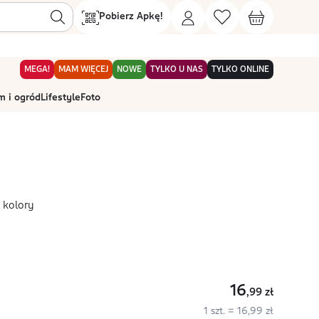
Pobierz Apkę!
MEGA!
MAM WIĘCEJ
NOWE
TYLKO U NAS
TYLKO ONLINE
 i ogród
Lifestyle
Foto
 kolory
16
,99
zł
1 szt. = 16,99 zł