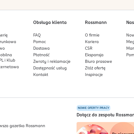
Obsługa klienta
Rossmann
Nas
erię
FAQ
O firmie
No
arunkowa
Pomoc
Kariera
Me
owo
Dostawa
CSR
Mam
mobilna
Płatność
Ekspansja
Pom
L i Klub
Zwroty i reklamacje
Biuro prasowe
nternetowa
Dostępność usług
Złóż ofertę
Kontakt
Inspiracje
NOWE OFERTY PRACY
a
Dołącz do zespołu Rossma