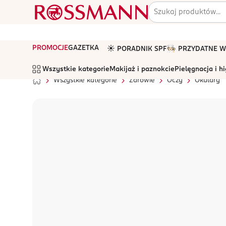
PROMOCJE
GAZETKA
☀️ PORADNIK SPF
🧑🏻‍🍳 PRZYDATNE
Wszystkie kategorie
Makijaż i paznokcie
Pielęgnacja i h
Wszystkie kategorie
Zdrowie
Oczy
Okulary