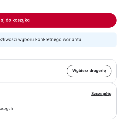
aj do koszyka
żliwości wyboru konkretnego wariantu.
Wybierz drogerię
Szczegóły
oczych