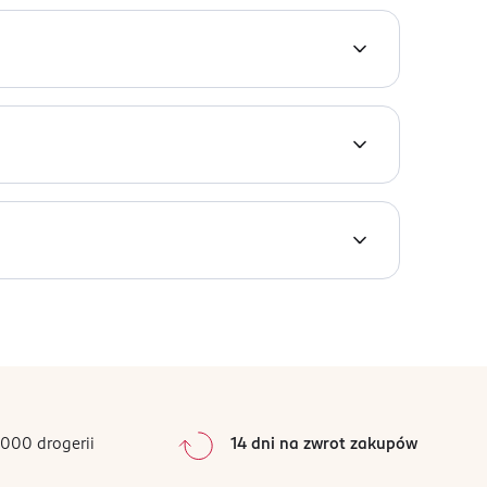
z konkretnego wariantu lub chcesz sprawdzić
0
%
0
%
0
%
0
%
000 drogerii
14 dni na zwrot zakupów
0
%