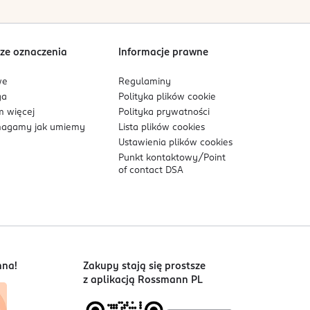
Sortowanie wg
data: od najnowszej
ze oznaczenia
Informacje prawne
we
Regulaminy
ga
Polityka plików
cookie
 więcej
Polityka prywatności
agamy jak umiemy
Lista plików
cookies
Ustawienia plików
cookies
Punkt kontaktowy/
Point
of contact DSA
nna!
Zakupy stają się prostsze
z aplikacją Rossmann PL