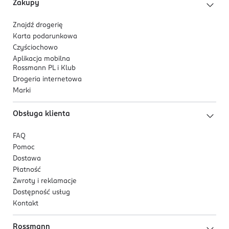
Zakupy
OSOBA/PODMIOT ODPOWIEDZIALNY
PTN Healthcare GmbH
Znajdź drogerię
Karta podarunkowa
Am Kronberger Hang 2
Czyściochowo
65824
Aplikacja mobilna
Schwalbach am Taunus
Rossmann PL i Klub
ptnhealthcare@ptn-healthcare.de
Drogeria internetowa
496196953423
Marki
KR-Republika Korei
Obsługa klienta
Kod EAN
8 809447 255071
FAQ
Pomoc
Dostawa
Płatność
Zwroty i reklamacje
Dostępność usług
Kontakt
Rossmann