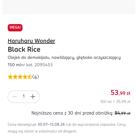
MEGA!
Haruharu Wonder
Black Rice
Olejek do demakijażu, nawilżający, głęboko oczyszczający
150 ml
nr kat.
2095453
(
4
)
53
,99
zł
100 ml = 35,99 zł
Najniższa cena z 30 dni
przed obniżką:
84
,99
zł
Cena obowiązuje
30.07-12.08.26
lub do wyczerpania zapasów.
Ceny
mogą się różnić w zależności od drogerii.