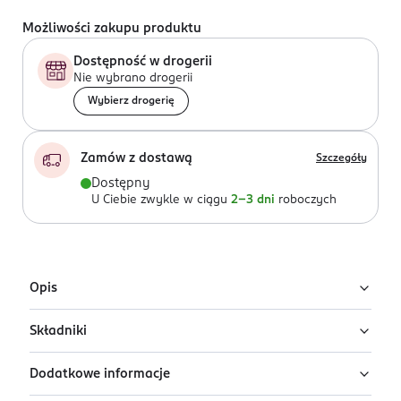
Możliwości zakupu produktu
Dostępność w drogerii
Nie wybrano drogerii
Wybierz drogerię
Zamów z dostawą
Szczegóły
Dostępny
U Ciebie zwykle w ciągu
2-3 dni
roboczych
Opis
Składniki
Bezzapachowy, głęboko oczyszczający olejek do
demakijażu z czarnym ryżem. Pozostawia cerę
Dodatkowe informacje
odświeżoną i nawilżoną.
Ingredients: : ORYZA SATIVA BRAN OIL,
CAPRYLIC/CAPRIC TRIGLYCERIDE, HELIANTHUS ANNUUS