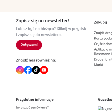
Olej ze słodkich migdałów
– poprawia elasty
Masło shea
– zmiękcza naskórek, wpływa na
Masło z pestek mango
– działa odżywczo.
Zapisz się na newsletter!
Zakupy
Estry etylowe masła shea
– lekki emolient
Lubisz być na bieżąco? Kliknij w przycisk
Olejowy kompleks morski
– bogata kompozy
Znajdź drog
i zapisz się do newslettera.
poprawić nawilżenie skóry.
Karta pod
Ekstrakt z lawendy morskiej
– pozyskiwany 
Czyścioch
Dołączam!
Olej z nasion słonecznika
– wzmacnia natura
Aplikacja 
Witamina E
– silny przeciwutleniacz, pomag
Rossmann P
Drogeria i
Znajdź nas również na:
Dla kogo jest ten produkt?
Marki
Dla osób poszukujących delikatnego, a jednocześ
suchej.
Przydatne informacje
Gazetk
Jak złożyć zamówienie?