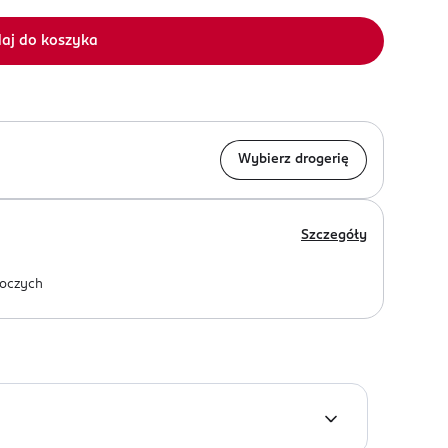
aj do koszyka
Wybierz drogerię
Szczegóły
oczych