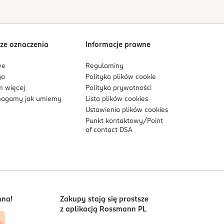
ze oznaczenia
Informacje prawne
ich, planktonu i kopru morskiego; pomaga
we
Regulaminy
ga
Polityka plików
cookie
co i łagodząco na skórę.
 więcej
Polityka prywatności
ję naskórka.
agamy jak umiemy
Lista plików
cookies
Ustawienia plików
cookies
Punkt kontaktowy/
Point
of contact DSA
ie dla każdego typu skóry, w tym wrażliwej i
nna!
Zakupy stają się prostsze
z aplikacją Rossmann PL