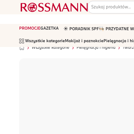
PROMOCJE
GAZETKA
☀️ PORADNIK SPF
🧑🏻‍🍳 PRZYDATNE
Wszystkie kategorie
Makijaż i paznokcie
Pielęgnacja i h
Wszystkie kategorie
Pielęgnacja i higiena
Twarz