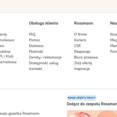
czność i miękkość skóry, wspiera jej regenerację.
 poprawę odżywienia i nawilżenia skóry.
Obsługa klienta
Rossmann
Nas
, ułatwia rozprowadzanie masełka na skórze i demakijaż.
cja składników morskich, w tym ekstraktów z alg, glonów morsk
erię
FAQ
O firmie
No
arunkowa
Pomoc
Kariera
Me
z alg zbieranych u wybrzeży północnej Francji, działa nawilżają
owo
Dostawa
CSR
Mam
lną barierę ochronną skóry, wpływa na elastyczność i regenerac
mobilna
Płatność
Ekspansja
Pom
a chronić skórę przed oznakami starzenia.
L i Klub
Zwroty i reklamacje
Biuro prasowe
nternetowa
Dostępność usług
Złóż ofertę
Kontakt
Inspiracje
nie skutecznego produktu do demakijażu. Masełko jest odpowiedn
NOWE OFERTY PRACY
a
Dołącz do zespołu Rossma