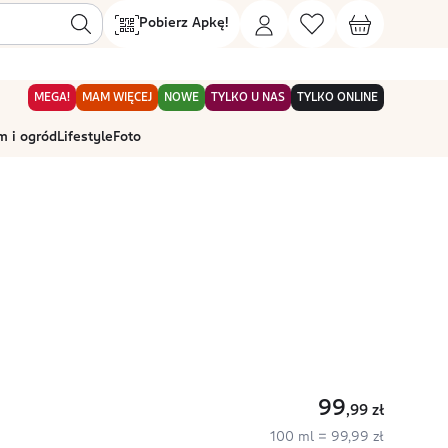
Pobierz Apkę!
MEGA!
MAM WIĘCEJ
NOWE
TYLKO U NAS
TYLKO ONLINE
 i ogród
Lifestyle
Foto
99
,99
zł
100 ml = 99,99 zł