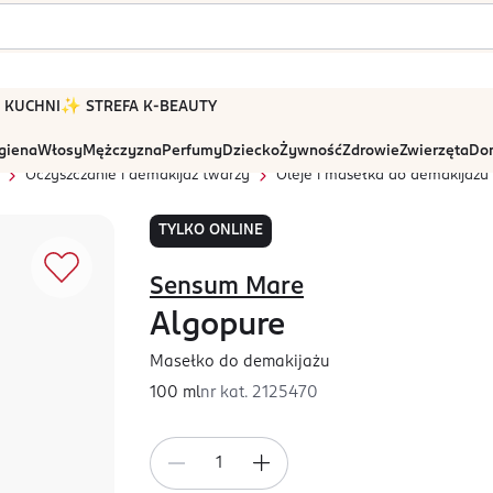
 W KUCHNI
✨ STREFA K-BEAUTY
igiena
Włosy
Mężczyzna
Perfumy
Dziecko
Żywność
Zdrowie
Zwierzęta
Dom
Oczyszczanie i demakijaż twarzy
Oleje i masełka do demakijażu
TYLKO ONLINE
Sensum Mare
Algopure
Masełko do demakijażu
100 ml
nr kat.
2125470