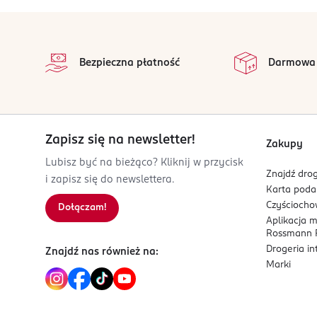
cukry
43 g
PRODUCENT/PODMIOT ODPOWIEDZIALNY
stopka
Białko
11 g
Dirk Rossmann GmbH
na 
Isernhägener Straße 16
Sól*
0,03 g
Wszystkie op
Bezpieczna płatność
Darmowa
30938
Burgwedel
* Bez dodatku soli. Zawartość soli wynika wyłącznie z obecności natur
product@rossmann.info
48426139700
DE-Niemcy
Zapisz się na newsletter!
Zakupy
Kod EAN
Lubisz być na bieżąco? Kliknij w przycisk
Znajdź drog
4 047196 050897
i zapisz się do newslettera.
Karta pod
Czyścioch
Dołączam!
Aplikacja 
Rossmann P
Drogeria i
Znajdź nas również na:
Marki