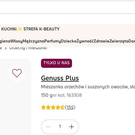
 W KUCHNI
✨ STREFA K-BEAUTY
igiena
Włosy
Mężczyzna
Perfumy
Dziecko
Żywność
Zdrowie
Zwierzęta
Dom
e
Orzechy i mieszanki
TYLKO U NAS
Genuss Plus
Mieszanka orzechów i suszonych owoców, s
150 g
nr kat.
163308
(
155
)