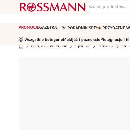
PROMOCJE
GAZETKA
☀️ PORADNIK SPF
🧑🏻‍🍳 PRZYDATNE
Wszystkie kategorie
Makijaż i paznokcie
Pielęgnacja i h
Wszystkie kategorie
Żywność
Przekąski
Słon