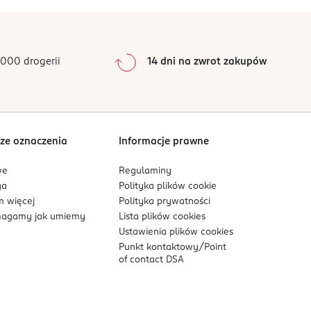
0
%
0
%
0
%
0
%
000 drogerii
14 dni na zwrot zakupów
0
%
Sortowanie wg
data: od najnowszej
ze oznaczenia
Informacje prawne
we
Regulaminy
ga
Polityka plików
cookie
 więcej
Polityka prywatności
agamy jak umiemy
Lista plików
cookies
Ustawienia plików
cookies
Punkt kontaktowy/
Point
of contact DSA