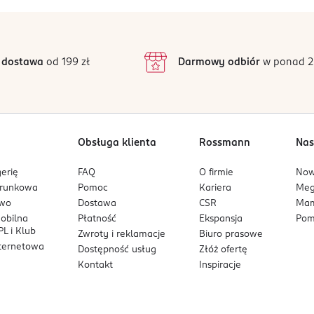
5
4,9
/5
4
3
155 opinii
podstawie
inie są zweryfikowane zakupem.
2
 dostawa
od 199 zł
Darmowy odbiór
w ponad 2
1
alnie występującego sodu.
Obsługa klienta
Rossmann
Nas
erię
FAQ
O firmie
No
arunkowa
Pomoc
Kariera
Me
owo
Dostawa
CSR
Mam
mobilna
Płatność
Ekspansja
Pom
L i Klub
Zwroty i reklamacje
Biuro prasowe
nternetowa
Dostępność usług
Złóż ofertę
Kontakt
Inspiracje