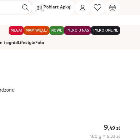
Pobierz Apkę!
MEGA!
MAM WIĘCEJ
NOWE
TYLKO U NAS
TYLKO ONLINE
 i ogród
Lifestyle
Foto
łodzona
9
,49
zł
100 g = 6,33 zł