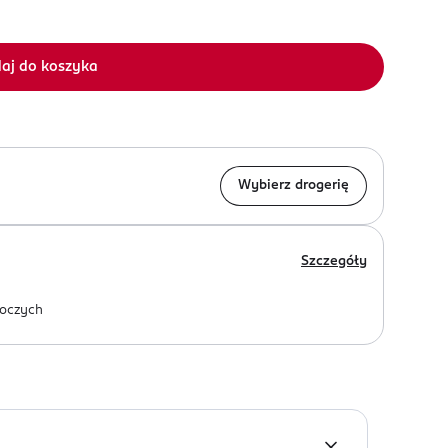
aj do koszyka
Wybierz drogerię
Szczegóły
oczych