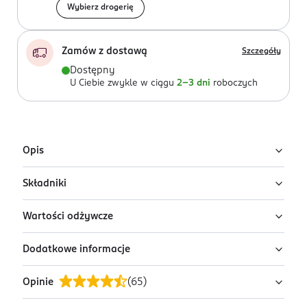
Wybierz drogerię
Zamów z dostawą
Szczegóły
Dostępny
U Ciebie zwykle w ciągu
2-3 dni
roboczych
Opis
Składniki
Orzechy makadamia, delikatnie prażone i solone.
Wartości odżywcze
Orzechy makadamia
(prażone), sól.
Może zawierać inne
orzechy i orzeszki ziemne
.
Dodatkowe informacje
Wartość odżywcza
w 100 g
Wartość energetyczna (kJ/kcal)
2970/721
Opinie
(
65
)
PRZYGOTOWANIE I STOSOWANIE
Tłuszcz (g)
72
Przechowywać w suchym i chłodnym miejscu. Po