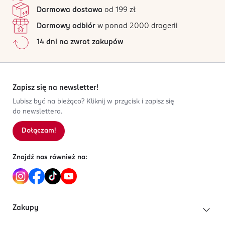
77007, CI 77491, CI 77492, CI 77499, CI 77891.
Jak działają opinie?
Darmowa dostawa
od 199 zł
OSOBA/PODMIOT ODPOWIEDZIALNY
SHINY: ISONONYL ISONONANOATE, TALC, SILICA,
cosnova GmbH
Darmowy odbiór
w ponad 2000 drogerii
DIMETHICONE, CALCIUM ALUMINUM BOROSILICATE,
Am Limespark 2
14 dni na zwrot zakupów
MICA, MAGNESIUM STEARATE, SYNTHETIC
65843
FLUORPHLOGOPITE, HYDROGENATED POLYISOBUTENE,
Sulzbach / Ts.
TOCOPHERYL ACETATE, TOCOPHEROL,
info@cosnova.com
TRIMETHYLSILOXYSILICATE, DIMETHICONE/VINYL
496196761560
Zapisz się na newsletter!
DIMETHICONE CROSSPOLYMER, ETHYLHEXYLGLYCERIN,
DE-Niemcy
Lubisz być na bieżąco? Kliknij w przycisk i zapisz się
PHENOXYETHANOL, TIN OXIDE, CI 77491, CI 77891.
do newslettera.
Kod EAN
4 059729 539960
Dołączam!
Znajdź nas również na:
Zakupy