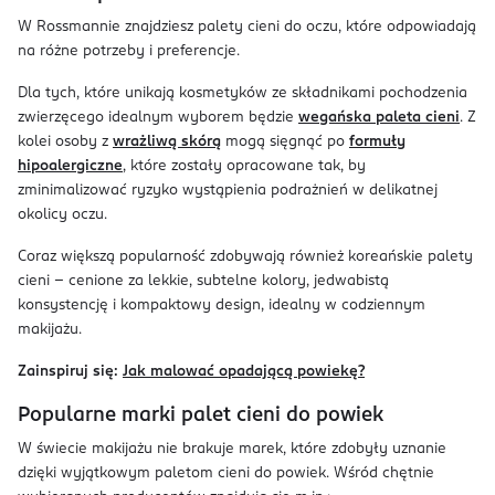
W Rossmannie znajdziesz palety cieni do oczu, które odpowiadają
na różne potrzeby i preferencje.
Dla tych, które unikają kosmetyków ze składnikami pochodzenia
zwierzęcego idealnym wyborem będzie
wegańska paleta cieni
. Z
kolei osoby z
wrażliwą skórą
mogą sięgnąć po
formuły
hipoalergiczne
, które zostały opracowane tak, by
zminimalizować ryzyko wystąpienia podrażnień w delikatnej
okolicy oczu.
Coraz większą popularność zdobywają również koreańskie palety
cieni – cenione za lekkie, subtelne kolory, jedwabistą
konsystencję i kompaktowy design, idealny w codziennym
makijażu.
Zainspiruj się:
Jak malować opadającą powiekę?
Popularne marki palet cieni do powiek
W świecie makijażu nie brakuje marek, które zdobyły uznanie
dzięki wyjątkowym paletom cieni do powiek. Wśród chętnie