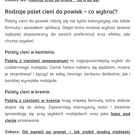
Zobacz też:
Makijaż krok po kroku – od A do ust
Rodzaje palet cieni do powiek – co wybrać?
Palety cieni do powiek różnią się nie tylko kolorystyką, ale także
formułą i sposobem aplikacji. Dzięki temu możesz wybrać zestaw
najlepiej dopasowany do swoich preferencji oraz efektu, jaki
chcesz uzyskać.
Palety cieni w kamieniu
Palety z cieniami prasowanymi
to najpopularniejszy wybór do
codziennego makijażu. Cienie łatwo nabiera się pędzlem, można
je stopniować i łączyć ze sobą, tworząc zarówno delikatne, jak i
bardziej wyraziste makijaże.
Palety cieni w kremie
Palety z cieniami w kremie
mają miękką formułę, która dobrze
stapia się ze skórą. Zapewniają intensywny kolor i świetnie
sprawdzają się przy szybkich makijażach oraz jako
baza pod
cienie
prasowane.
Zobacz:
Od pasteli po granat – jak zrobić modny niebieski