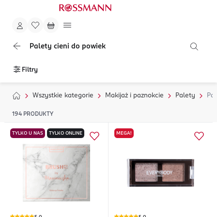
Palety cieni do powiek
Filtry
Wszystkie kategorie
Makijaż i paznokcie
Palety
Pal
194
PRODUKTY
TYLKO U NAS
TYLKO ONLINE
MEGA!