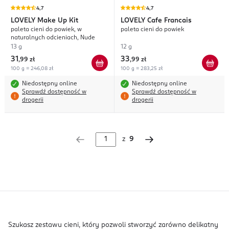
4,7
4,7
LOVELY
Make Up Kit
LOVELY
Cafe Francais
paleta cieni do powiek, w
paleta cieni do powiek
naturalnych odcieniach, Nude
13 g
12 g
31
33
,
99 zł
,
99 zł
100 g = 246,08 zł
100 g = 283,25 zł
Niedostępny online
Niedostępny online
Sprawdź dostępność w
Sprawdź dostępność w
drogerii
drogerii
z
9
Szukasz zestawu cieni, który pozwoli stworzyć zarówno delikatny