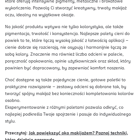
które oferują intensywne pigmenty, metaliczne i brokatowe
wykończenia. Pozwolą Ci stworzyć kreatywny, trwały makijaż
oczu, idealny na wyjątkowe okazje.
Na jakość produktu wpływa nie tylko kolorystyka, ale także
pigmentacja, trwałość i konsystencja. Najlepsze palety cieni do
powiek to te, które łączą wysoką jakość z łatwością aplikacji –
cienie dobrze się rozcierają, nie osypują i harmonijnie łączą ze
sobą kolory. Znaczenie ma również liczba odcieni w palecie,
poręczność opakowania, opinie użytkowniczek oraz skład, który
powinien być dopracowany, by zapewniać komfort noszenia.
Choć dostępne są także pojedyncze cienie, gotowe paletki to
praktyczne rozwiązanie – zestawy odcieni są dobrane tak, by
tworzyć spójny makijaż bez konieczności kompletowania kolorów
osobno.
Eksperymentowanie z różnymi paletami pozwala odkryć, co
najlepiej podkreśla Twoje spojrzenie i pasuje do indywidualnego
stylu.
Przeczytaj:
Jak powiększyć oko makijażem? Poznaj techniki,