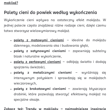
makijaż?
Palety cieni do powiek według wykończenia
Wykończenie cieni wpływa na ostateczny efekt makijażu. W
jednej palecie często znajdziesz różne rodzaje cieni, dzięki czemu
łatwo stworzysz wielowymiarowy makijaż.
palety z matowymi cieniami
– idealne do makijażu
dziennego, modelowania oka i budowania głębi,
palety z satynowymi cieniami
– zapewniają subtelny
blask i naturalne wykończenie,
palety z perłowymi cieniami
– odbijają światło i dodają
spojrzeniu świeżości,
palety z metalicznymi cieniami
– wyróżniają się
intensywnym połyskiem i sprawdzają się w makijażach
wieczorowych,
palety z brokatowymi cieniami
– zawierają błyszczące
drobinki, które pozwalają stworzyć efektowny makijaż na
specjalne okazje.
Zobacz też:
Trendy w makijażu – najmodniejsze inspiracje