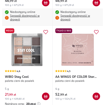
46
46
,
99 zł
,
99 zł
100 g = 671,29 zł
100 g = 671,29 zł
Niedostępny online
Niedostępny online
Sprawdź dostępność w
Sprawdź dostępność w
drogerii
drogerii
MEGA!
TYLKO U NAS
4,6
4,5
WIBO
Stay Cool
AA WINGS OF COLOR
Star
paleta cieni do powiek
paleta cieni do powiek
Secrets Baby Doll Eyes
5 g
4 g
21
52
,
99 zł
,
99 zł
100 g = 439,80 zł
100 g = 1324,75 zł
Najniższa cena:
39
,99
zł