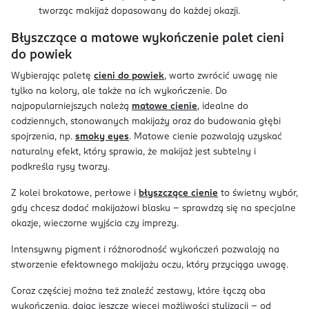
tworząc makijaż dopasowany do każdej okazji.
Błyszczące a matowe wykończenie palet cieni
do powiek
Wybierając paletę
cieni do powiek
, warto zwrócić uwagę nie
tylko na kolory, ale także na ich wykończenie. Do
najpopularniejszych należą
matowe cienie
, idealne do
codziennych, stonowanych makijaży oraz do budowania głębi
spojrzenia, np.
smoky eyes
. Matowe cienie pozwalają uzyskać
naturalny efekt, który sprawia, że makijaż jest subtelny i
podkreśla rysy twarzy.
Z kolei brokatowe, perłowe i
błyszczące cienie
to świetny wybór,
gdy chcesz dodać makijażowi blasku – sprawdzą się na specjalne
okazje, wieczorne wyjścia czy imprezy.
Intensywny pigment i różnorodność wykończeń pozwalają na
stworzenie efektownego makijażu oczu, który przyciąga uwagę.
Coraz częściej można też znaleźć zestawy, które łączą oba
wykończenia, dając jeszcze więcej możliwości stylizacji – od