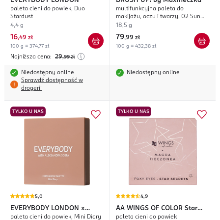
EVERYBODY LONDON
BRUSH UP!
by Maxineczka
paleta cieni do powiek, Duo
multifunkcyjna paleta do
Stardust
makijażu, oczu i twarzy, 02 Sun
Chaser
4,4 g
18,5 g
16
79
,
49 zł
,
99 zł
100 g = 374,77 zł
100 g = 432,38 zł
Najniższa cena:
29
,99
zł
Niedostępny online
Niedostępny online
Sprawdź dostępność w
drogerii
TYLKO U NAS
TYLKO U NAS
5,0
4,9
EVERYBODY LONDON
x
AA WINGS OF COLOR
Star
paleta cieni do powiek, Mini Diary
paleta cieni do powiek
Aleksandra Sosfa
Secrets Foxy Eyes