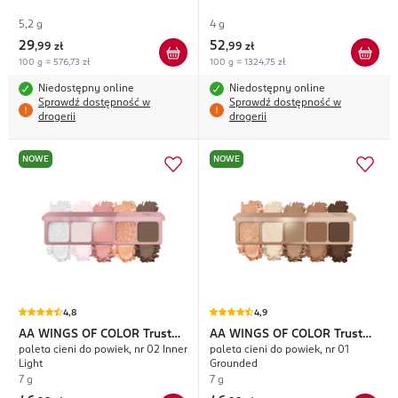
5,2 g
4 g
29
52
,
99 zł
,
99 zł
100 g = 576,73 zł
100 g = 1324,75 zł
Niedostępny online
Niedostępny online
Sprawdź dostępność w
Sprawdź dostępność w
drogerii
drogerii
NOWE
NOWE
4,8
4,9
AA WINGS OF COLOR
Trust
AA WINGS OF COLOR
Trust
paleta cieni do powiek, nr 02 Inner
paleta cieni do powiek, nr 01
Your Wings True Vision
Your Wings True Vision
Light
Grounded
7 g
7 g