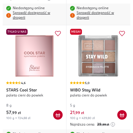
Niedostępny online
Niedostępny online
Sprawdź dostępność w
Sprawdź dostępność w
drogerii
drogerii
TYLKO U NAS
MEGA!
4,6
5,0
STARS
Cool Star
WIBO
Stay Wild
paleta cieni do powiek
paleta cieni do powiek
8 g
5 g
57
21
,
99 zł
,
99 zł
100 g = 724,88 zł
100 g = 439,80 zł
Najniższa cena:
39
,99
zł