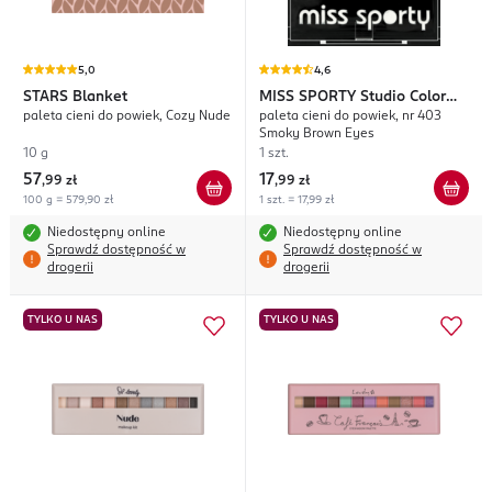
5,0
4,6
STARS
Blanket
MISS SPORTY
Studio Color
paleta cieni do powiek, Cozy Nude
paleta cieni do powiek, nr 403
Quattro
Smoky Brown Eyes
10 g
1 szt.
57
17
,
99 zł
,
99 zł
100 g = 579,90 zł
1 szt. = 17,99 zł
Niedostępny online
Niedostępny online
Sprawdź dostępność w
Sprawdź dostępność w
drogerii
drogerii
TYLKO U NAS
TYLKO U NAS