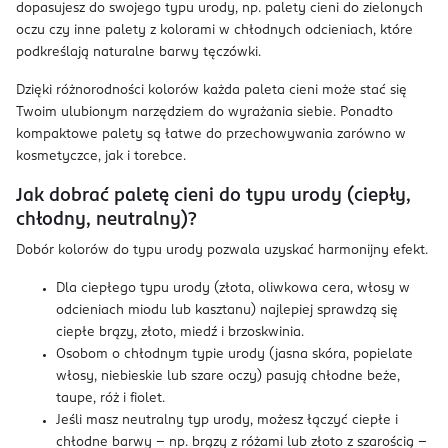
dopasujesz do swojego typu urody, np. palety cieni do zielonych
oczu czy inne palety z kolorami w chłodnych odcieniach, które
podkreślają naturalne barwy tęczówki.
Dzięki różnorodności kolorów każda paleta cieni może stać się
Twoim ulubionym narzędziem do wyrażania siebie. Ponadto
kompaktowe palety są łatwe do przechowywania zarówno w
kosmetyczce, jak i torebce.
Jak dobrać paletę cieni do typu urody (ciepły,
chłodny, neutralny)?
Dobór kolorów do typu urody pozwala uzyskać harmonijny efekt.
Dla ciepłego typu urody (złota, oliwkowa cera, włosy w
odcieniach miodu lub kasztanu) najlepiej sprawdzą się
ciepłe brązy, złoto, miedź i brzoskwinia.
Osobom o chłodnym typie urody (jasna skóra, popielate
włosy, niebieskie lub szare oczy) pasują chłodne beże,
taupe, róż i fiolet.
Jeśli masz neutralny typ urody, możesz łączyć ciepłe i
chłodne barwy – np. brązy z różami lub złoto z szarością –