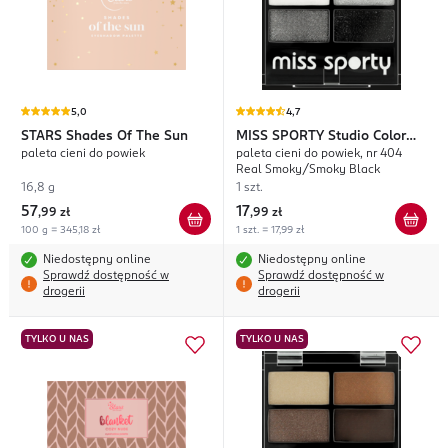
5,0
4,7
STARS
Shades Of The Sun
MISS SPORTY
Studio Color
paleta cieni do powiek
paleta cieni do powiek, nr 404
Quattro
Real Smoky/Smoky Black
16,8 g
1 szt.
57
17
,
99 zł
,
99 zł
100 g = 345,18 zł
1 szt. = 17,99 zł
Niedostępny online
Niedostępny online
Sprawdź dostępność w
Sprawdź dostępność w
drogerii
drogerii
TYLKO U NAS
TYLKO U NAS