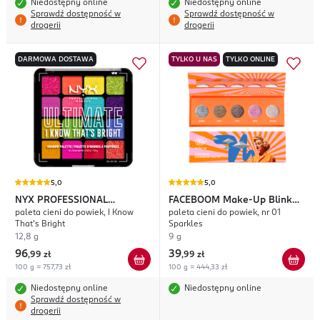
Niedostępny online
Niedostępny online
Sprawdź dostępność w
Sprawdź dostępność w
drogerii
drogerii
DARMOWA DOSTAWA
TYLKO U NAS
TYLKO ONLINE
5,0
5,0
NYX PROFESSIONAL
FACEBOOM
Make-Up Blink
paleta cieni do powiek, I Know
paleta cieni do powiek, nr 01
MAKEUP
Ultimate
Blink
That's Bright
Sparkles
12,8 g
9 g
96
39
,
99 zł
,
99 zł
100 g = 757,73 zł
100 g = 444,33 zł
Niedostępny online
Niedostępny online
Sprawdź dostępność w
drogerii