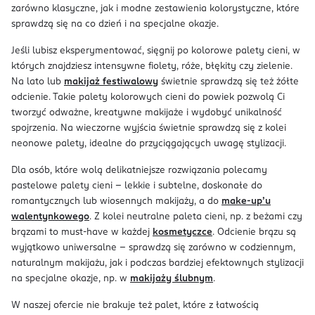
zarówno klasyczne, jak i modne zestawienia kolorystyczne, które
sprawdzą się na co dzień i na specjalne okazje.
Jeśli lubisz eksperymentować, sięgnij po kolorowe palety cieni, w
których znajdziesz intensywne fiolety, róże, błękity czy zielenie.
Na lato lub
makijaż festiwalowy
świetnie sprawdzą się też żółte
odcienie. Takie palety kolorowych cieni do powiek pozwolą Ci
tworzyć odważne, kreatywne makijaże i wydobyć unikalność
spojrzenia. Na wieczorne wyjścia świetnie sprawdzą się z kolei
neonowe palety, idealne do przyciągających uwagę stylizacji.
Dla osób, które wolą delikatniejsze rozwiązania polecamy
pastelowe palety cieni – lekkie i subtelne, doskonałe do
romantycznych lub wiosennych makijaży, a do
make-up’u
walentynkowego
. Z kolei neutralne paleta cieni, np. z beżami czy
brązami to must-have w każdej
kosmetyczce
. Odcienie brązu są
wyjątkowo uniwersalne – sprawdzą się zarówno w codziennym,
naturalnym makijażu, jak i podczas bardziej efektownych stylizacji
na specjalne okazje, np. w
makijaży ślubnym
.
W naszej ofercie nie brakuje też palet, które z łatwością