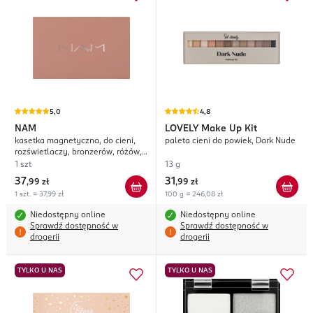
5,0
4,8
NAM
LOVELY
Make Up Kit
kasetka magnetyczna, do cieni,
paleta cieni do powiek, Dark Nude
rozświetlaczy, bronzerów, różów,
średnia
1 szt
13 g
37
31
,
99 zł
,
99 zł
1 szt. = 37,99 zł
100 g = 246,08 zł
Niedostępny online
Niedostępny online
Sprawdź dostępność w
Sprawdź dostępność w
drogerii
drogerii
TYLKO U NAS
TYLKO U NAS