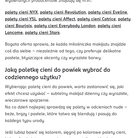
wybieranych producentów znajdują się m.in.:
palety cieni NYX
,
palety cieni Revolution
,
palety cieni Eveline
,
palety cieni YSL
,
palety cieni Affect
,
palety cieni Catrice
,
palety
cieni Bourjois
,
palety cieni Everybody London
,
palety cieni
Lancome
,
palety cieni Stars
.
Bogata oferta sprawia, że każda miłośniczka makijażu znajdzie
coś dla siebie – niezależnie od tego, czy preferuje delikatne
pastele, błyszczące akcenty czy wyraziste barwy.
Jaką paletkę cieni do powiek wybrać do
codziennego użytku?
Wybierając paletę cieni do powiek, warto zastanowić się, jaki
efekt chcesz uzyskać – subtelny makijaż dzienny czy wyraziste,
wieczorowe spojrzenie.
Na co dzień najlepiej sprawdzą się palety w odcieniach nude –
beże, brązy i pastele, które łatwo się blendują i pasują do
każdego typu urody.
Jeśli lubisz bawić się kolorem, sięgnij po kolorowe palety cieni,