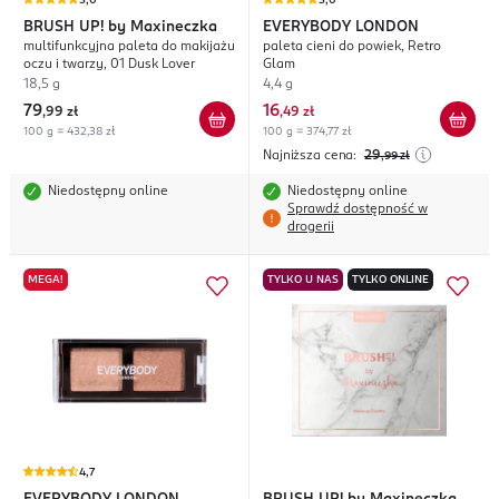
5,0
5,0
BRUSH UP!
by Maxineczka
EVERYBODY LONDON
multifunkcyjna paleta do makijażu
paleta cieni do powiek, Retro
oczu i twarzy, 01 Dusk Lover
Glam
18,5 g
4,4 g
79
16
,
99 zł
,
49 zł
100 g = 432,38 zł
100 g = 374,77 zł
Najniższa cena:
29
,99
zł
Niedostępny online
Niedostępny online
Sprawdź dostępność w
drogerii
MEGA!
TYLKO U NAS
TYLKO ONLINE
4,7