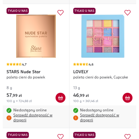
TYLKO U NAS
TYLKO U NAS
4,7
4,6
STARS
Nude Star
LOVELY
paleta cieni do powiek
paleta cieni do powiek, Cupcake
8 g
13 g
57
46
,
99 zł
,
99 zł
100 g = 724,88 zł
100 g = 361,46 zł
Niedostępny online
Niedostępny online
Sprawdź dostępność w
Sprawdź dostępność w
drogerii
drogerii
TYLKO U NAS
TYLKO U NAS