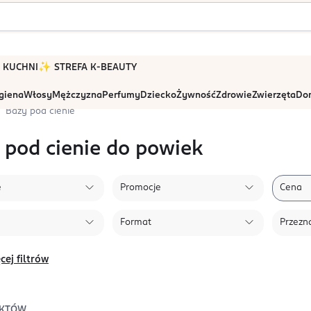
 W KUCHNI
✨ STREFA K-BEAUTY
igiena
Włosy
Mężczyzna
Perfumy
Dziecko
Żywność
Zdrowie
Zwierzęta
Dom
Bazy pod cienie
 pod cienie do powiek
e
Promocje
Cena
Format
Przezn
cej filtrów
KTÓW