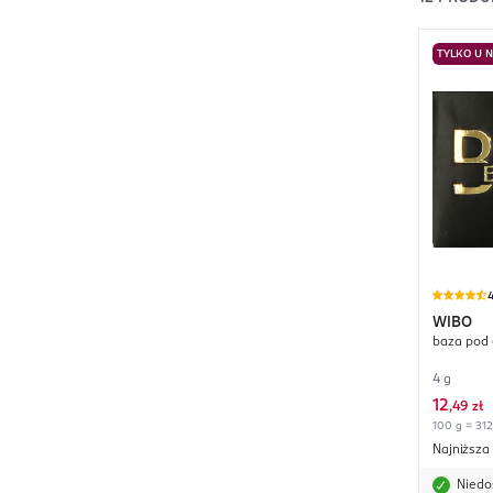
TYLKO U 
4
WIBO
baza pod 
4 g
12
,
49 zł
100 g = 312
Najniższa
Niedo