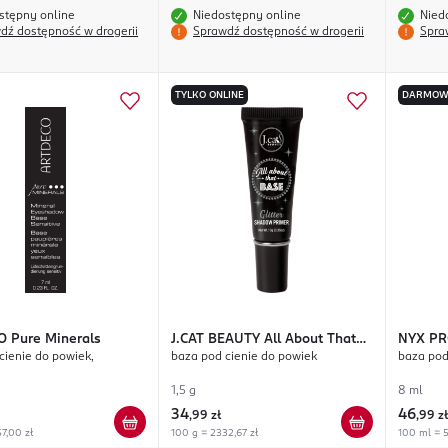
stępny online
Niedostępny online
Nied
dź dostępność w drogerii
Sprawdź dostępność w drogerii
Spra
TYLKO ONLINE
DARMOW
O
Pure Minerals
J.CAT BEAUTY
All About That
NYX PR
cienie do powiek,
baza pod cienie do powiek
baza pod 
Base Glitter
Ultimat
a
1,5 g
8 ml
34
46
,
99 zł
,
99 zł
7,00 zł
100 g = 2332,67 zł
100 ml = 5