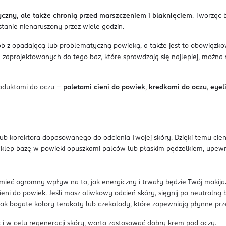
yczny, ale także chronią przed marszczeniem i blaknięciem
. Tworząc 
tanie nienaruszony przez wiele godzin.
sób z opadającą lub problematyczną powieką, a także jest to obowiązk
aprojektowanych do tego baz, które sprawdzają się najlepiej, można s
roduktami do oczu -
paletami cieni do powiek
,
kredkami do oczu
,
eyel
 lub korektora dopasowanego do odcienia Twojej skóry. Dzięki temu cie
 wklep bazę w powieki opuszkami palców lub płaskim pędzelkiem, upewnia
eć ogromny wpływ na to, jak energiczny i trwały będzie Twój makijaż 
ieni do powiek. Jeśli masz oliwkowy odcień skóry, sięgnij po neutralną b
ak bogate kolory terakoty lub czekolady, które zapewniają płynne prze
 i w celu regeneracji skóry, warto zastosować dobry krem pod oczy.