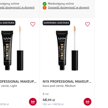
ostępny online
Niedostępny online
wdź dostępność w drogerii
Sprawdź dostępność w drogerii
A DOSTAWA
DARMOWA DOSTAWA
OFESSIONAL MAKEUP
NYX PROFESSIONAL MAKEUP
cienie, Light
baza pod cienie, Medium
e
Ultimate
8 ml
46
,
99 zł
87,38 zł
100 ml = 587,38 zł