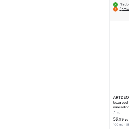
Niedo
Spraw
ARTDEC
baza pod 
mineraln
7 ml
59
,
99 zł
100 ml = 85