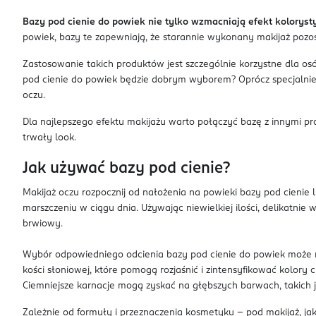
Bazy pod cienie do powiek nie tylko wzmacniają efekt koloryst
powiek, bazy te zapewniają, że starannie wykonany makijaż pozos
Zastosowanie takich produktów jest szczególnie korzystne dla o
pod cienie do powiek będzie dobrym wyborem? Oprócz specjalnie z
oczu.
Dla najlepszego efektu makijażu warto połączyć bazę z innymi p
trwały look.
Jak używać bazy pod cienie?
Makijaż oczu rozpocznij od nałożenia na powieki bazy pod cienie
marszczeniu w ciągu dnia. Używając niewielkiej ilości, delikatnie
brwiowy.
Wybór odpowiedniego odcienia bazy pod cienie do powiek może mi
kości słoniowej, które pomogą rozjaśnić i zintensyfikować kolory c
Ciemniejsze karnacje mogą zyskać na głębszych barwach, takich j
Zależnie od formuły i przeznaczenia kosmetyku – pod makijaż, jak