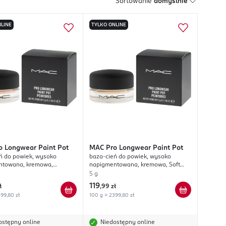
Sortowanie
domyślnie
LINE
TYLKO ONLINE
o Longwear Paint Pot
MAC
Pro Longwear Paint Pot
o powiek, wysoko
baza-cień do powiek, wysoko
ntowana, kremowa,
napigmentowana, kremowa, Soft
Ochre
5 g
119
ł
,
99 zł
99,80 zł
100 g = 2399,80 zł
ostępny online
Niedostępny online