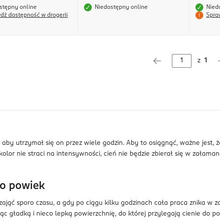
stępny online
Niedostępny online
Nied
dź dostępność w drogerii
Spra
z
1
, aby utrzymał się on przez wiele godzin. Aby to osiągnąć, ważne jest,
kolor nie straci na intensywności, cień nie będzie zbierał się w załam
do powiek
jąć sporo czasu, a gdy po ciągu kilku godzinach cała praca znika w za
c gładką i nieco lepką powierzchnię, do której przylegają cienie do po