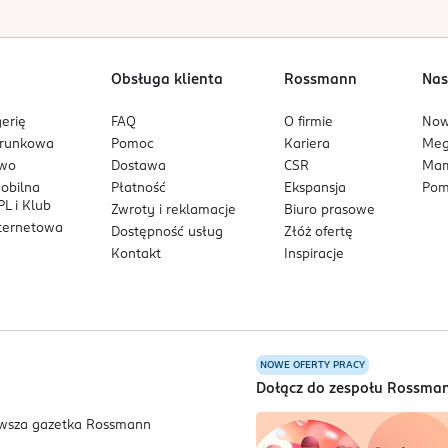
Obsługa klienta
Rossmann
Nas
erię
FAQ
O firmie
No
arunkowa
Pomoc
Kariera
Me
owo
Dostawa
CSR
Mam
mobilna
Płatność
Ekspansja
Pom
L i Klub
Zwroty i reklamacje
Biuro prasowe
nternetowa
Dostępność usług
Złóż ofertę
Kontakt
Inspiracje
NOWE OFERTY PRACY
a
Dołącz do zespołu Rossma