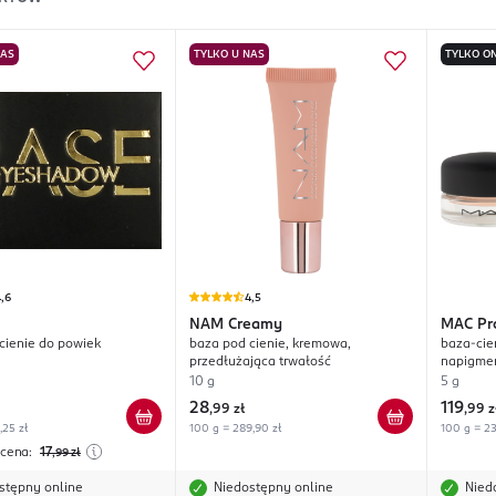
NAS
TYLKO U NAS
TYLKO ON
,6
4,5
NAM
Creamy
MAC
Pr
cienie do powiek
baza pod cienie, kremowa,
baza-cień d
przedłużająca trwałość
napigme
Painterly
10 g
5 g
28
119
,
99 zł
,
99 z
,25 zł
100 g = 289,90 zł
100 g = 23
 cena:
17
,99
zł
stępny online
Niedostępny online
Nied