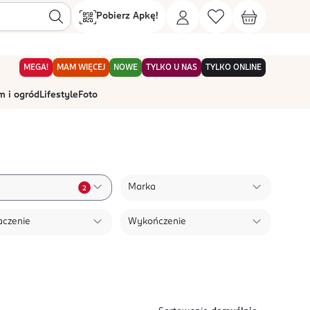
Pobierz Apkę!
MEGA!
MAM WIĘCEJ
NOWE
TYLKO U NAS
TYLKO ONLINE
 i ogród
Lifestyle
Foto
Marka
2
aczenie
Wykończenie