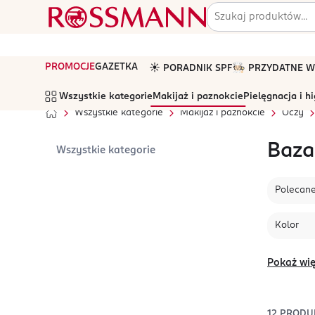
PROMOCJE
GAZETKA
☀️ PORADNIK SPF
🧑🏻‍🍳 PRZYDATNE
Wszystkie kategorie
Makijaż i paznokcie
Pielęgnacja i h
Wszystkie kategorie
Makijaż i paznokcie
Oczy
Baza
Wszystkie kategorie
Polecan
Kolor
Pokaż wię
12
PRODU