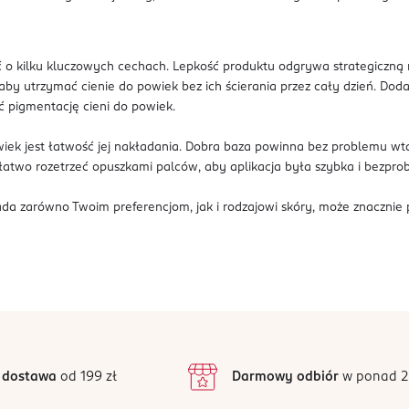
 o kilku kluczowych cechach. Lepkość produktu odgrywa strategiczną ro
 aby utrzymać cienie do powiek bez ich ścierania przez cały dzień. D
ć pigmentację cieni do powiek.
powiek jest łatwość jej nakładania. Dobra baza powinna bez problemu w
łatwo rozetrzeć opuszkami palców, aby aplikacja była szybka i bezpr
ada zarówno Twoim preferencjom, jak i rodzajowi skóry, może znacznie
 dostawa
od 199 zł
Darmowy odbiór
w ponad 2