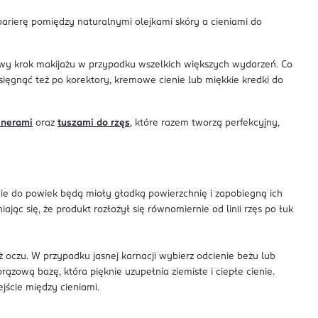
barierę pomiędzy naturalnymi olejkami skóry a cieniami do
owy krok makijażu w przypadku wszelkich większych wydarzeń. Co
ięgnąć też po korektory, kremowe cienie lub miękkie kredki do
inerami
oraz
tuszami do rzęs
, które razem tworzą perfekcyjny,
nie do powiek będą miały gładką powierzchnię i zapobiegną ich
jąc się, że produkt rozłożył się równomiernie od linii rzęs po łuk
oczu. W przypadku jasnej karnacji wybierz odcienie beżu lub
rązową bazę, która pięknie uzupełnia ziemiste i ciepłe cienie.
jście między cieniami.