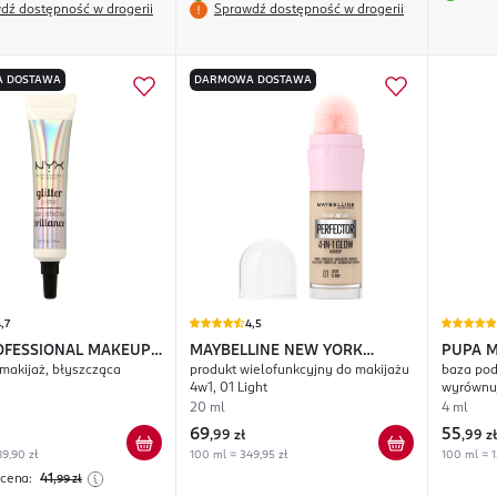
dź dostępność w drogerii
Sprawdź dostępność w drogerii
 DOSTAWA
DARMOWA DOSTAWA
,7
4,5
OFESSIONAL MAKEUP
MAYBELLINE NEW YORK
PUPA 
makijaż, błyszcząca
produkt wielofunkcyjny do makijażu
baza pod
Primer
Instant Perfector Glow
4w1, 01 Light
wyrównuj
20 ml
4 ml
69
55
,
99 zł
,
99 zł
9,90 zł
100 ml = 349,95 zł
100 ml = 1
 cena:
41
,99
zł