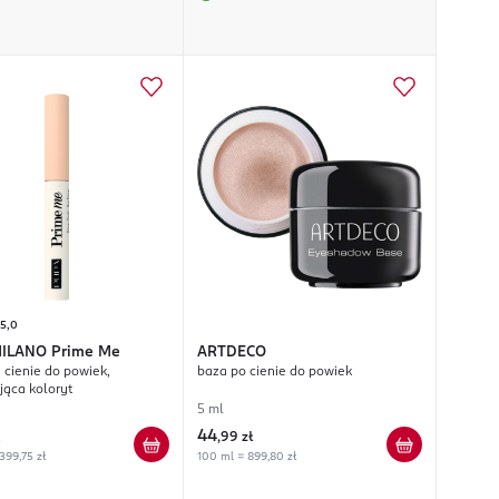
5,0
MILANO
Prime Me
ARTDECO
 cienie do powiek,
baza po cienie do powiek
ąca koloryt
5 ml
44
,
99 zł
399,75 zł
100 ml = 899,80 zł