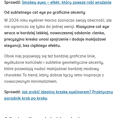
Sprawdź:
Smokey eyes – efekt, który zawsze robi wrażenie
Od subtelnego cat eye po graficzne akcenty
W 2026 roku eyeliner mocno zaznacza swoją obecność, ale
nie ogranicza się tylko do jednej wersji.
Klasyczne cat eye
wraca w bardziej lekkiej, nowoczesnej odsłonie: cienka,
precyzyjna kreska unosi spojrzenie i dodaje makijażowi
elegancji, bez ciężkiego efektu.
Obok niej pojawiają się też bardziej graficzne linie,
wydłużone końcówki i subtelne geometryczne akcenty,
które pozwalają nadać makijażowi bardziej modowy
charakter. To trend, który dobrze łączy retro inspiracje z
nowoczesnym minimalizmem.
Sprawdź:
Jak zrobić idealną kreskę eyelinerem? Praktyczny
poradnik krok po kroku