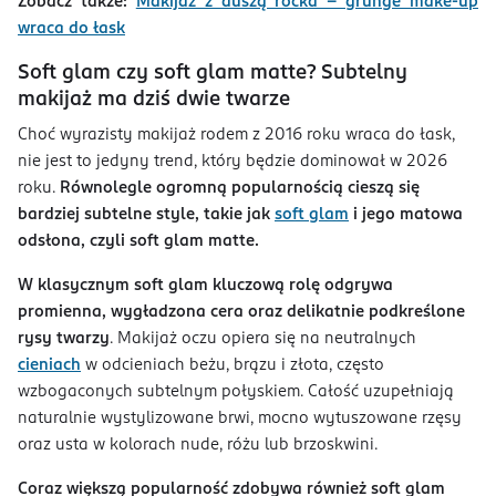
Zobacz także:
Makijaż z duszą rocka – grunge make-up
wraca do łask
Soft glam czy soft glam matte? Subtelny
makijaż ma dziś dwie twarze
Choć wyrazisty makijaż rodem z 2016 roku wraca do łask,
nie jest to jedyny trend, który będzie dominował w 2026
roku.
Równolegle ogromną popularnością cieszą się
bardziej subtelne style, takie jak
soft glam
i jego matowa
odsłona, czyli soft glam matte.
W klasycznym soft glam kluczową rolę odgrywa
promienna, wygładzona cera oraz delikatnie podkreślone
rysy twarzy
. Makijaż oczu opiera się na neutralnych
cieniach
w odcieniach beżu, brązu i złota, często
wzbogaconych subtelnym połyskiem. Całość uzupełniają
naturalnie wystylizowane brwi, mocno wytuszowane rzęsy
oraz usta w kolorach nude, różu lub brzoskwini.
Coraz większą popularność zdobywa również soft glam