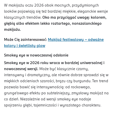
W makijażu oczu 2026 obok mocnych, przydymionych
looków pojawiają się też bardziej miękkie, eleganckie wersje
klasycznych trendów.
Oko ma przyciągać uwagę: kolorem,
głębią albo efektem lekko roztartego, nonszalanckiego
makijażu.
Może Cię zainteresować:
Makijaż festiwalowy – odważne
kolory i świetlisty glow
Smokey eye w nowoczesnej odsłonie
Smokey eye w 2026 roku wraca w bardziej uniwersalnej i
nowoczesnej wersji.
Może być klasycznie czarny,
intensywny i dramatyczny, ale równie dobrze sprawdzi się w
miękkich odcieniach szarości, brązu czy burgundu. Ten trend
pozwala bawić się intensywnością: od rockowego,
grunge’owego efektu po subtelniejszy, zmysłowy makijaż na
co dzień. Niezależnie od wersji smokey eye nadaje
spojrzeniu głębi, tajemniczości i wyrazistego charakteru.