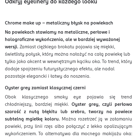
Odkryj eyelinery do każdego looku
Chrome make up - metaliczny błysk na powiekach
Na powiekach stawiamy na metaliczne, perłowe i
holograficzne wykończenia, ale w bardziej wyważonej
wersji.
Zamiast ciężkiego brokatu pojawia się miękki,
świetlisty połysk, który można nałożyć na całą powiekę lub
tylko jako akcent w wewnętrznym kąciku oka. To trend, który
dodaje spojrzeniu futurystycznego efektu, ale nadal
pozostaje elegancki i łatwy do noszenia.
Oyster grey zamiast klasycznej czerni
Obok klasycznego smoky eye pojawia się trend
chłodniejszy, bardziej miękki.
Oyster grey, czyli perłowa
szarość z nutą błękitu lub srebra, tworzy na powiece
subtelną mgiełkę koloru.
Można rozetrzeć ją w załamaniu
powieki, przy linii rzęs albo połączyć z lekko opalizującym
wykończeniem. To alternatywa dla mocnego makijażu oka: