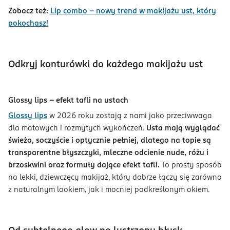
Zobacz też:
Lip combo - nowy trend w makijażu ust, który
pokochasz!
Odkryj konturówki do każdego makijażu ust
Glossy lips – efekt tafli na ustach
Glossy lips
w 2026 roku zostają z nami jako przeciwwaga
dla matowych i rozmytych wykończeń.
Usta mają wyglądać
świeżo, soczyście i optycznie pełniej, dlatego na topie są
transparentne błyszczyki, mleczne odcienie nude, różu i
brzoskwini oraz formuły dające efekt tafli.
To prosty sposób
na lekki, dziewczęcy makijaż, który dobrze łączy się zarówno
z naturalnym lookiem, jak i mocniej podkreślonym okiem.