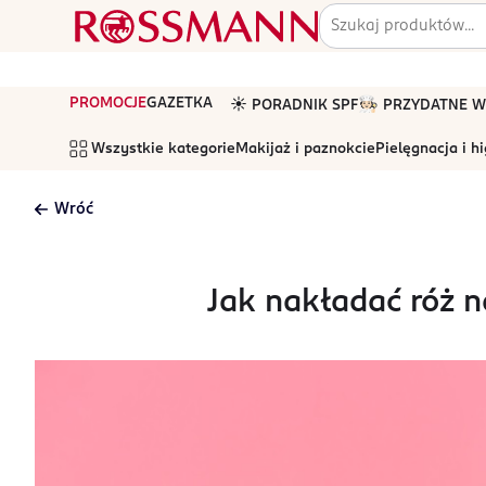
PROMOCJE
GAZETKA
☀️ PORADNIK SPF
🧑🏻‍🍳 PRZYDATNE
Wszystkie kategorie
Makijaż i paznokcie
Pielęgnacja i h
Wróć
Jak nakładać róż n