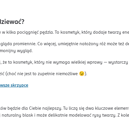
odziewać?
 w kilka pociągnięć pędzla. To kosmetyk, który dodaje twarzy ener
gląda promiennie. Co więcej, umiejętnie nałożony róż może też de
armonijny wygląd.
aj, że to kosmetyk, który nie wymaga wielkiej wprawy — wystarczy
ć (choć nie jest to zupełnie niemożliwe 😉).
rwsze skrzypce
czków będzie dla Ciebie najlepszy. Tu liczą się dwa kluczowe elem
j naturalny blask i może delikatnie modelować rysy twarzy. Z kole