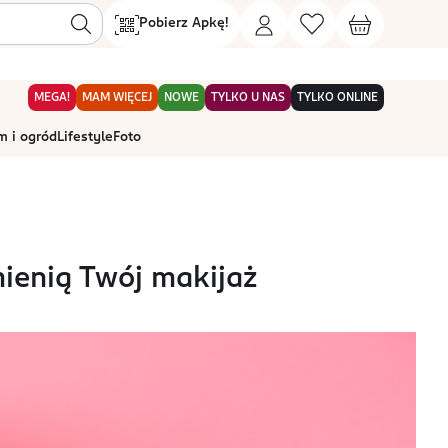
Pobierz Apkę!
MEGA!
MAM WIĘCEJ
NOWE
TYLKO U NAS
TYLKO ONLINE
 i ogród
Lifestyle
Foto
mienią Twój makijaż