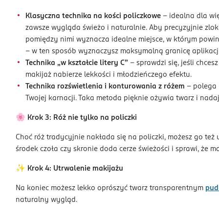
Klasyczna technika na kości policzkowe
– idealna dla wię
zawsze wygląda świeżo i naturalnie. Aby precyzyjnie zlok
pomiędzy nimi wyznacza idealne miejsce, w którym powini
– w ten sposób wyznaczysz maksymalną granicę aplikacj
Technika „w kształcie litery C”
– sprawdzi się, jeśli chces
makijaż nabierze lekkości i młodzieńczego efektu.
Technika rozświetlenia i konturowania z różem
– polega 
Twojej karnacji. Taka metoda pięknie ożywia twarz i nadaj
🌸
Krok 3: Róż nie tylko na policzki
Choć róż tradycyjnie nakłada się na policzki, możesz go te
środek czoła czy skronie doda cerze świeżości i sprawi, że m
✨
Krok 4: Utrwalenie makijażu
Na koniec możesz lekko oprószyć twarz transparentnym
pud
naturalny wygląd.