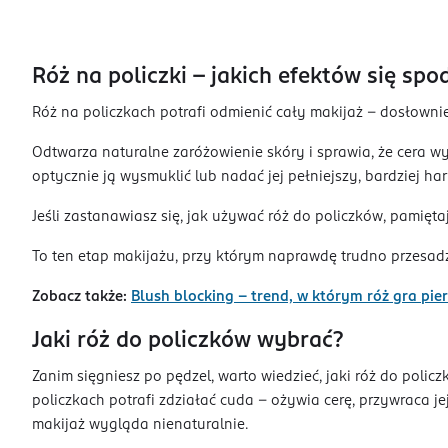
Róż na policzki – jakich efektów się sp
Róż na policzkach potrafi odmienić cały makijaż – dosłownie
Odtwarza naturalne zaróżowienie skóry i sprawia, że cera wy
optycznie ją wysmuklić lub nadać jej pełniejszy, bardziej h
Jeśli zastanawiasz się, jak używać róż do policzków, pamięt
To ten etap makijażu, przy którym naprawdę trudno przesadzi
Zobacz także:
Blush blocking - trend, w którym róż gra pie
Jaki róż do policzków wybrać?
Zanim sięgniesz po pędzel, warto wiedzieć, jaki róż do poli
policzkach potrafi zdziałać cuda – ożywia cerę, przywraca je
makijaż wygląda nienaturalnie.