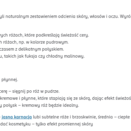
li naturalnym zestawieniem odcienia skóry, włosów i oczu. Wyróżn
ch różach, które podkreślają świeżość cery.
h różach, np. w kolorze pudrowym.
 czasem z delikatnym połyskiem.
, takich jak fuksja czy chłodny malinowy.
 płynnej.
erę – sięgnij po róż w pudrze.
kremowe i płynne, które stapiają się ze skórą, dając efekt świeżoś
tny połysk – kremowy róż będzie idealny.
–
jasna karnacja
lubi subtelne róże i brzoskwinie, średnia – ciepł
widać kosmetyku – tylko efekt promiennej skóry