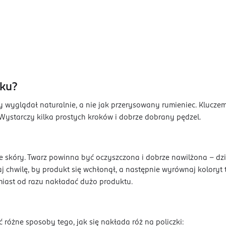
oku?
by wyglądał naturalnie, a nie jak przerysowany rumieniec. Klucze
 Wystarczy kilka prostych kroków i dobrze dobrany pędzel.
 skóry. Twarz powinna być oczyszczona i dobrze nawilżona - dzię
j chwilę, by produkt się wchłonął, a następnie wyrównaj koloryt
miast od razu nakładać dużo produktu.
 różne sposoby tego, jak się nakłada róż na policzki: