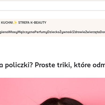
 W KUCHNI
✨ STREFA K-BEAUTY
igiena
Włosy
Mężczyzna
Perfumy
Dziecko
Żywność
Zdrowie
Zwierzęta
Dom
a policzki? Proste triki, które od