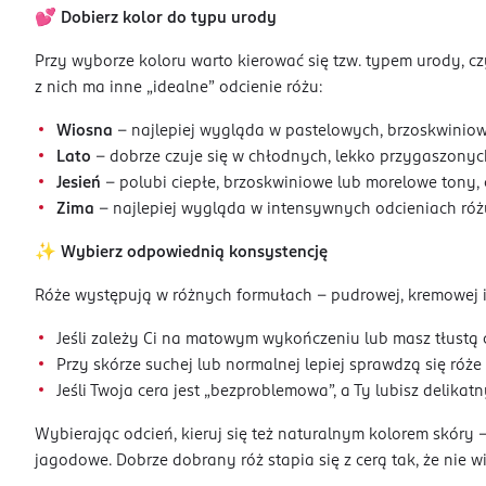
💕
Dobierz kolor do typu urody
Przy wyborze koloru warto kierować się tzw. typem urody, czy
z nich ma inne „idealne” odcienie różu:
Wiosna
– najlepiej wygląda w pastelowych, brzoskwiniowy
Lato
– dobrze czuje się w chłodnych, lekko przygaszonyc
Jesień
– polubi ciepłe, brzoskwiniowe lub morelowe tony,
Zima
– najlepiej wygląda w intensywnych odcieniach różu
✨
Wybierz odpowiednią konsystencję
Róże występują w różnych formułach – pudrowej, kremowej i
Jeśli zależy Ci na matowym wykończeniu lub masz tłustą c
Przy skórze suchej lub normalnej lepiej sprawdzą się róże 
Jeśli Twoja cera jest „bezproblemowa”, a Ty lubisz delika
Wybierając odcień, kieruj się też naturalnym kolorem skóry 
jagodowe. Dobrze dobrany róż stapia się z cerą tak, że nie 