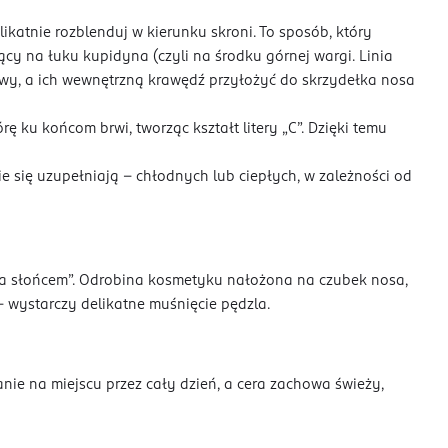
ikatnie rozblenduj w kierunku skroni. To sposób, który
ący na łuku kupidyna (czyli na środku górnej wargi. Linia
kowy, a ich wewnętrzną krawędź przyłożyć do skrzydełka nosa
ę ku końcom brwi, tworząc kształt litery „C”. Dzięki temu
nie się uzupełniają – chłodnych lub ciepłych, w zależności od
ęcia słońcem”. Odrobina kosmetyku nałożona na czubek nosa,
 – wystarczy delikatne muśnięcie pędzla.
anie na miejscu przez cały dzień, a cera zachowa świeży,