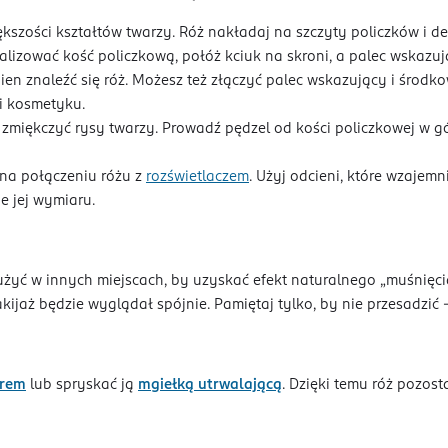
kszości kształtów twarzy. Róż nakładaj na szczyty policzków i del
alizować kość policzkową, połóż kciuk na skroni, a palec wskazuj
en znaleźć się róż. Możesz też złączyć palec wskazujący i środ
i kosmetyku.
z zmiękczyć rysy twarzy. Prowadź pędzel od kości policzkowej w gór
na połączeniu różu z
rozświetlaczem
. Użyj odcieni, które wzajem
e jej wymiaru.
ż użyć w innych miejscach, by uzyskać efekt naturalnego „muśni
akijaż będzie wyglądał spójnie. Pamiętaj tylko, by nie przesadzić
rem
lub spryskać ją
mgiełką utrwalającą
. Dzięki temu róż pozost