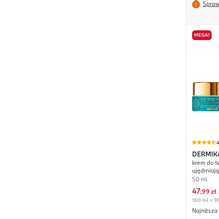
Spraw
MEGA!
4
DERMIK
krem do t
ujędrniaj
50 ml
47
,
99 zł
100 ml = 95
Najniższa