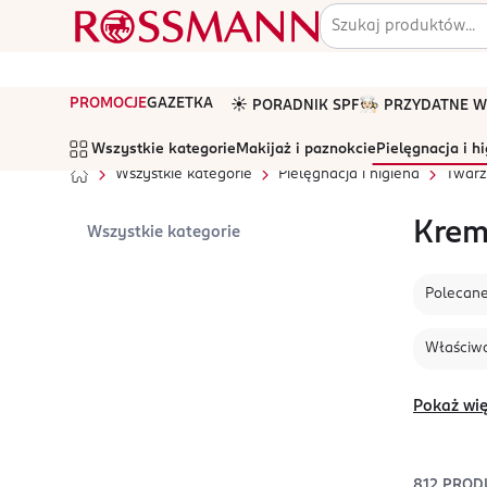
PROMOCJE
GAZETKA
☀️ PORADNIK SPF
🧑🏻‍🍳 PRZYDATNE
Wszystkie kategorie
Makijaż i paznokcie
Pielęgnacja i h
Wszystkie kategorie
Pielęgnacja i higiena
Twarz
Krem
Wszystkie kategorie
Polecan
Właściwo
Pokaż wię
812
PROD