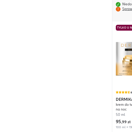
Niedo
Spraw
TYLKO U 
4
DERMIK
krem do tw
na noc
50 ml
95
,
99 zł
100 ml = 19