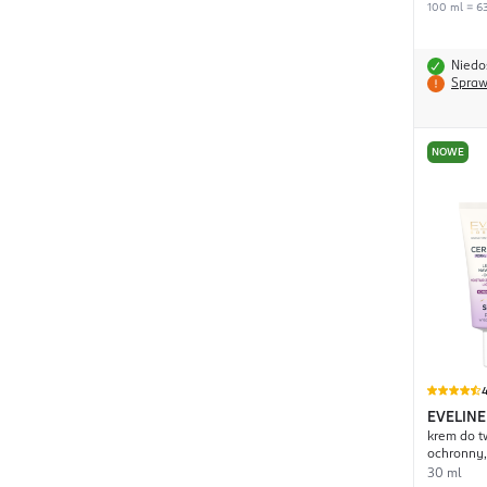
100 ml = 63
Niedo
Spraw
NOWE
4
EVELINE
krem do t
Cerabio
ochronny, 
30 ml