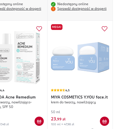
ostępny online
Niedostępny online
wdź dostępność w drogerii
Sprawdź dostępność w drogerii
MEGA!
4,4
4,5
DA
Acne Remedium
MIYA COSMETICS
Y.YOU face.it
twarzy, nawilżająco-
krem do twarzy, nawilżający
, SPF 50
50 ml
23
,
99 zł
7,48 zł
100 ml = 47,98 zł