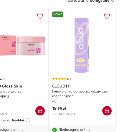
Sortowanie
domyślnie
NOWE
4,9
4,7
O
Glass Skin
CLOUD111
um do twarzy,
krem-pianka do twarzy, odżywczo-
lający
regenerująca
40 ml
19
,
99 zł
,99 zł
100 ml = 49,98 zł
a cena:
86
,99
zł
ostępny online
Niedostępny online