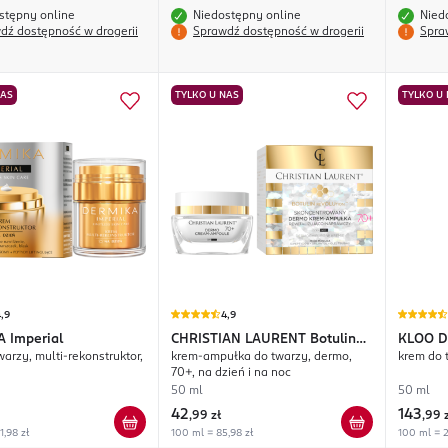
stępny online
Niedostępny online
Nied
dź dostępność w drogerii
Sprawdź dostępność w drogerii
Spra
NAS
TYLKO U NAS
TYLKO U
,9
4,9
A
Imperial
CHRISTIAN LAURENT
Botulin
KLOO
D
arzy, multi-rekonstruktor,
krem-ampułka do twarzy, dermo,
krem do t
Revolution
70+, na dzień i na noc
50 ml
50 ml
42
143
,
99 zł
,
99 
1,98 zł
100 ml = 85,98 zł
100 ml = 2