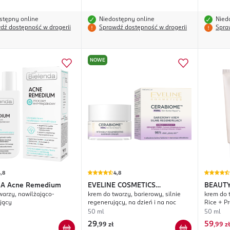
stępny online
Niedostępny online
Nied
dź dostępność w drogerii
Sprawdź dostępność w drogerii
Spra
NOWE
,8
4,8
DA
Acne Remedium
EVELINE COSMETICS
BEAUTY
warzy, nawilżająco-
krem do twarzy, barierowy, silnie
krem do 
Cerabiome
jący
regenerujący, na dzień i na noc
Rice + Pr
50 ml
50 ml
29
59
,
99 zł
,
99 zł