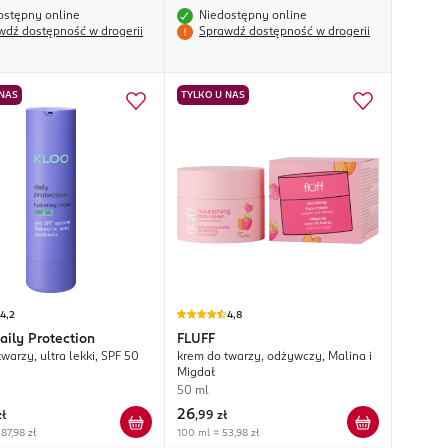
ostępny online
Niedostępny online
wdź dostępność w drogerii
Sprawdź dostępność w drogerii
 NAS
TYLKO U NAS
4,2
4,8
aily Protection
FLUFF
warzy, ultra lekki, SPF 50
krem do twarzy, odżywczy, Malina i
Migdał
50 ml
26
zł
,
99 zł
87,98 zł
100 ml = 53,98 zł