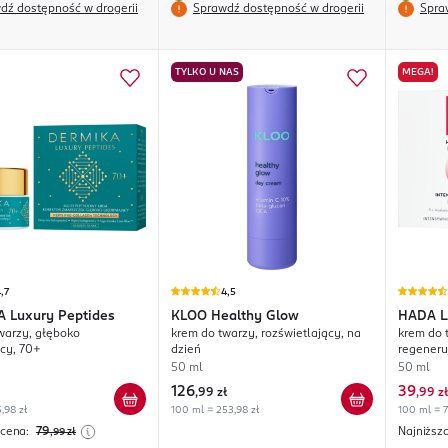
dź dostępność w drogerii
Sprawdź dostępność w drogerii
Spra
TYLKO U NAS
MEGA!
,7
4,5
A
Luxury Peptides
KLOO
Healthy Glow
HADA 
warzy, głęboko
krem do twarzy, rozświetlający, na
krem do 
Renew
ący, 70+
dzień
regeneru
50 ml
50 ml
126
39
,
99 zł
,
99 zł
,98 zł
100 ml = 253,98 zł
100 ml = 7
 cena:
79
Najniższ
,99
zł