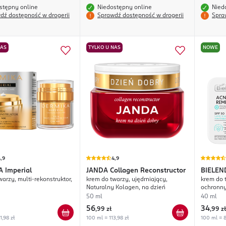
stępny online
Niedostępny online
Nied
dź dostępność w drogerii
Sprawdź dostępność w drogerii
Spra
NAS
TYLKO U NAS
NOWE
,9
4,9
A
Imperial
JANDA
Collagen Reconstructor
BIELEN
arzy, multi-rekonstruktor,
krem do twarzy, ujędrniający,
krem do 
Naturalny Kolagen, na dzień
ochronny
50 ml
40 ml
56
34
,
99 zł
,
99 zł
1,98 zł
100 ml = 113,98 zł
100 ml = 8