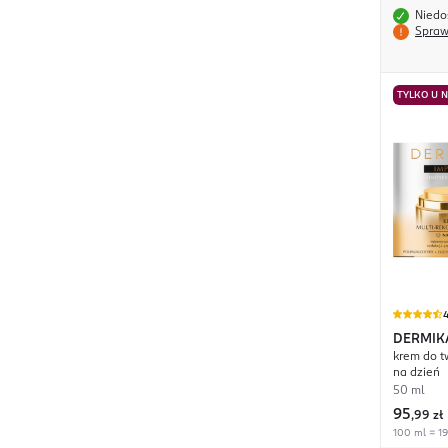
Niedo
Spraw
TYLKO U 
4
DERMIK
krem do tw
na dzień
50 ml
95
,
99 zł
100 ml = 19