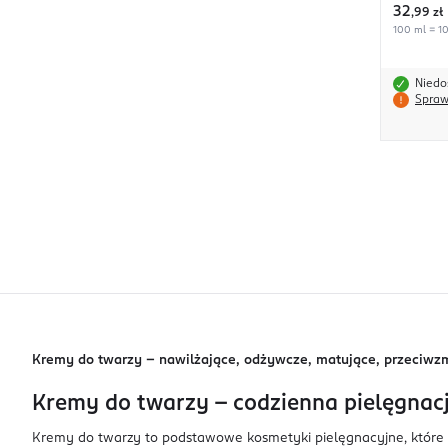
32
,
99 zł
100 ml = 10
Niedo
Spraw
Kremy do twarzy – nawilżające, odżywcze, matujące, przeciwzmar
Kremy do twarzy - codzienna pielęgnac
Kremy do twarzy to podstawowe kosmetyki pielęgnacyjne, które 