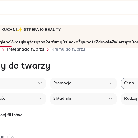
 W KUCHNI
✨ STREFA K-BEAUTY
igiena
Włosy
Mężczyzna
Perfumy
Dziecko
Żywność
Zdrowie
Zwierzęta
Dom
Pielęgnacja twarzy
Kremy do twarzy
y do twarzy
e
Promocje
Cena
ści
Składniki
Rodzaj
cej filtrów
UKTÓW