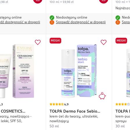
,98 zł
100 ml = 59,98 zł
100 ml = 1
Najniższ
stępny online
Niedostępny online
Nied
dź dostępność w drogerii
Sprawdź dostępność w drogerii
Spra
MEGA!
MEGA!
,3
4,9
 COSMETICS
TOŁPA
Dermo Face Sebio
TOŁPA
warzy, nawilżająco -
krem-żel do twarzy, ultralekki,
krem-pud
me
Start.
Start.
lekki, SPF 50,
nawilżający
sprayu
50 ml
30 ml