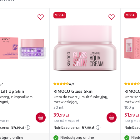
MEGA!
MEGA!
,7
4,9
Lift Up Skin
KIMOCO
Glass Skin
KIMOC
warzy, z kapsułkami
krem do twarzy, multifunkcyjny,
krem-ser
wymi,
rozświetlający
rozświet
50 ml
100 g
39
51
,
99 zł
,
99 zł
,98 zł
100 ml = 79,98 zł
100 g = 51
 cena:
84
Najniższa cena:
67
Najniższ
,99
zł
,99
zł
stępny online
Niedostępny online
Nied