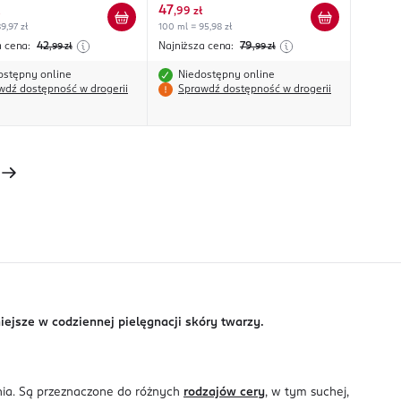
47
,
99 zł
9,97 zł
100 ml = 95,98 zł
a cena:
42
Najniższa cena:
79
,99
zł
,99
zł
ostępny online
Niedostępny online
wdź dostępność w drogerii
Sprawdź dostępność w drogerii
iejsze w codziennej pielęgnacji skóry twarzy.
nia. Są przeznaczone do różnych
rodzajów cery
, w tym suchej,