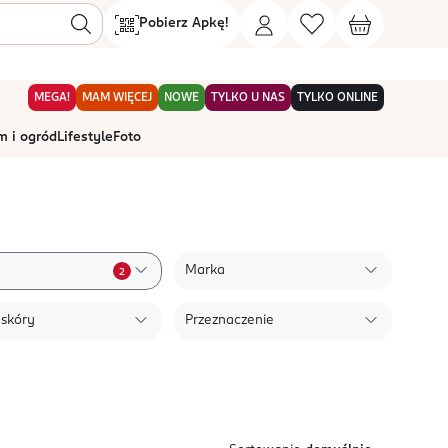
Pobierz Apkę!
MEGA!
MAM WIĘCEJ
NOWE
TYLKO U NAS
TYLKO ONLINE
 i ogród
Lifestyle
Foto
Marka
2
 skóry
Przeznaczenie