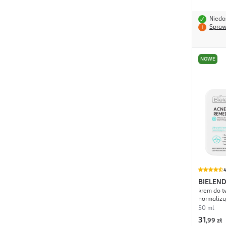
Niedo
Spraw
NOWE
4
BIELEN
krem do t
normalizu
50 ml
31
,
99 zł