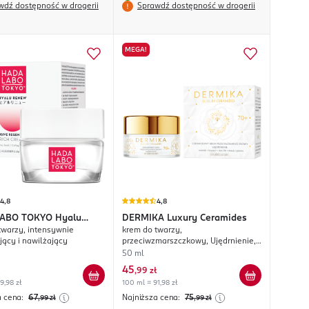
wdź dostępność w drogerii
Sprawdź dostępność w drogerii
MEGA!
4,8
4,8
LABO TOKYO
Hyalu
DERMIKA
Luxury Ceramides
twarzy, intensywnie
krem do twarzy,
jący i nawilżający
przeciwzmarszczkowy, Ujędrnienie,
70+, na dzień i na noc
50 ml
45
,
99 zł
9,98 zł
100 ml = 91,98 zł
a cena:
67
Najniższa cena:
75
,99
zł
,99
zł