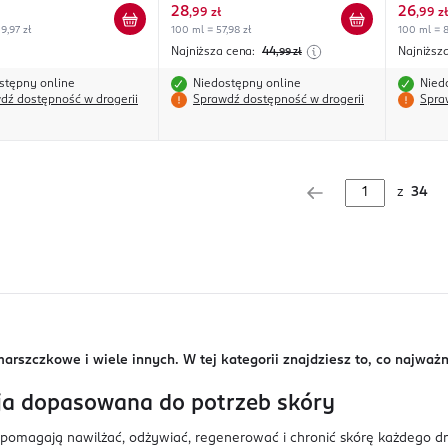
28
26
,
99 zł
,
99 zł
9,97 zł
100 ml = 57,98 zł
100 ml = 8
Najniższa cena:
44
Najniższ
,99
zł
stępny online
Niedostępny online
Nied
dź dostępność w drogerii
Sprawdź dostępność w drogerii
Spra
z
34
szczkowe i wiele innych. W tej kategorii znajdziesz to, co najważn
ja dopasowana do potrzeb skóry
pomagają nawilżać, odżywiać, regenerować i chronić skórę każdego d