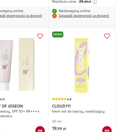
Najniższa cena:
39
,99
zł
ostępny online
Niedostępny online
wdź dostępność w drogerii
Sprawdź dostępność w drogerii
NOWE
4,9
4,8
 OF JOSEON
CLOUD111
twarzy, SPF 50+ PA++++,
krem-żel do twarzy, nawilżający
obiotics
40 ml
19
,
99 zł