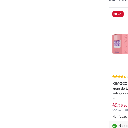
MEGA!
4
KIMOCO
krem do t
kolageno
50 ml
49
,
99 zł
100 ml = 99
Najniższa
Niedo