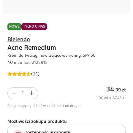
NOWE
TYLKO U NAS
Bielenda
Acne Remedium
Krem do twarzy, nawilżająco-ochronny, SPF 50
40 ml
nr kat.
2125815
(
25
)
34
,99
zł
100 ml = 87,48 zł
Ceny mogą się różnić w zależności od drogerii.
Możliwości zakupu produktu
Dostępność w drogerii