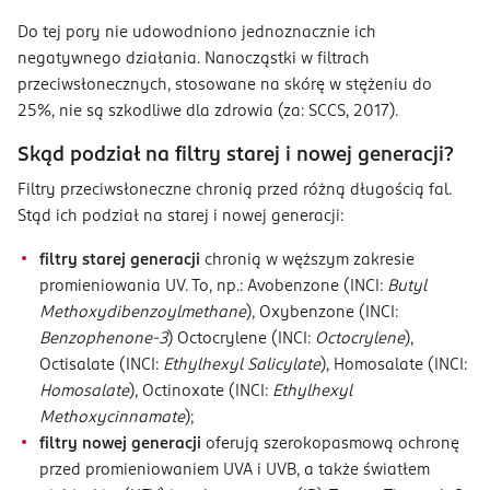
Do tej pory nie udowodniono jednoznacznie ich
negatywnego działania. Nanocząstki w filtrach
przeciwsłonecznych, stosowane na skórę w stężeniu do
25%, nie są szkodliwe dla zdrowia (za: SCCS, 2017).
Skąd podział na filtry starej i nowej generacji?
​Filtry przeciwsłoneczne chronią przed różną długością fal.
Stąd ich podział na starej i nowej generacji:
filtry starej generacji
chronią w węższym zakresie
promieniowania UV. To, np.: Avobenzone (INCI:
Butyl
Methoxydibenzoylmethane
), Oxybenzone (INCI:
Benzophenone-3
) Octocrylene (INCI:
Octocrylene
),
Octisalate (INCI:
Ethylhexyl Salicylate
), Homosalate (INCI:
Homosalate
), Octinoxate (INCI:
Ethylhexyl
Methoxycinnamate
);
filtry nowej generacji
oferują szerokopasmową ochronę
przed promieniowaniem UVA i UVB, a także światłem