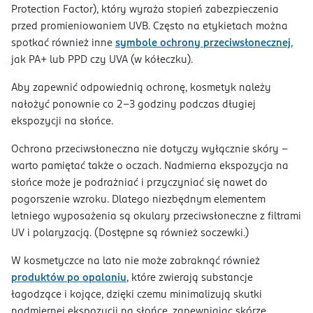
Protection Factor), który wyraża stopień zabezpieczenia
przed promieniowaniem UVB. Często na etykietach można
spotkać również inne
symbole ochrony przeciwsłonecznej
,
jak PA+ lub PPD czy UVA (w kółeczku).
Aby zapewnić odpowiednią ochronę, kosmetyk należy
nałożyć ponownie co 2–3 godziny podczas długiej
ekspozycji na słońce.
Ochrona przeciwsłoneczna nie dotyczy wyłącznie skóry –
warto pamiętać także o oczach. Nadmierna ekspozycja na
słońce może je podrażniać i przyczyniać się nawet do
pogorszenie wzroku. Dlatego niezbędnym elementem
letniego wyposażenia są okulary przeciwsłoneczne z filtrami
UV i polaryzacją. (Dostępne są również soczewki.)
W kosmetyczce na lato nie może zabraknąć również
produktów po opalaniu
, które zwierają substancje
łagodzące i kojące, dzięki czemu minimalizują skutki
nadmiernej ekspozycji na słońce, zapewniając skórze