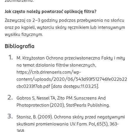
zachmurzeniu.
Jak często należy powtarzać aplikację filtra?
Zazwyczaj co 2–3 godziny podczas przebywania na słońcu
oraz po kąpieli, wytarciu skóry ręcznikiem lub intensywnym
wysiłku fizycznym.
Bibliografia
M. Krzyżostan Ochrona przeciwsłoneczna Fakty i mity
na temat działania filtrów słonecznych,
https://cnb.drirenaeris.com/wp-
content/uploads/2020/06/543d93f512746fe022b22
cbc0233f7ab.pdf [data dostępu:11.03.25].
Gabros S, Nessel TA, Zito PM. Sunscreens And
Photoprotection (2020), StatPearls Publishing.
Stanisz, B. (2009). Ochrona skóry przed negatywnymi
skutkami promieniowania UV. Farm. Pol, 65(5), 363-
368.