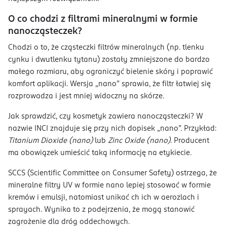
O co chodzi z filtrami mineralnymi w formie
nanocząsteczek?
Chodzi o to, że cząsteczki filtrów mineralnych (np. tlenku
cynku i dwutlenku tytanu) zostały zmniejszone do bardzo
małego rozmiaru, aby ograniczyć bielenie skóry i poprawić
komfort aplikacji. Wersja „nano” sprawia, że filtr łatwiej się
rozprowadza i jest mniej widoczny na skórze.
Jak sprawdzić, czy kosmetyk zawiera nanocząsteczki? W
nazwie INCI znajduje się przy nich dopisek „nano”. Przykład:
Titanium Dioxide (nano)
lub
Zinc Oxide (nano)
. Producent
ma obowiązek umieścić taką informację na etykiecie.
SCCS (Scientific Committee on Consumer Safety) ostrzega, że
mineralne filtry UV w formie nano lepiej stosować w formie
kremów i emulsji, natomiast unikać ch ich w aerozlach i
sprayach. Wynika to z podejrzenia, że mogą stanowić
zagrożenie dla dróg oddechowych.