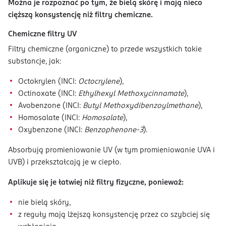
Można je rozpoznać po tym, że bielą skórę i mają nieco
cięższą konsystencję niż filtry chemiczne.
Chemiczne filtry UV
Filtry chemiczne (organiczne) to przede wszystkich takie
substancje, jak:
Octokrylen (INCI:
Octocrylene
),
Octinoxate (INCI:
Ethylhexyl Methoxycinnamate
),
Avobenzone (INCI:
Butyl Methoxydibenzoylmethane
),
Homosalate (INCI:
Homosalate
),
Oxybenzone (INCI:
Benzophenone-3
).
Absorbują promieniowanie UV (w tym promieniowanie UVA i
UVB) i przekształcają je w ciepło.
Aplikuje się je łatwiej niż filtry fizyczne, ponieważ:
nie bielą skóry,
z reguły mają lżejszą konsystencję przez co szybciej się