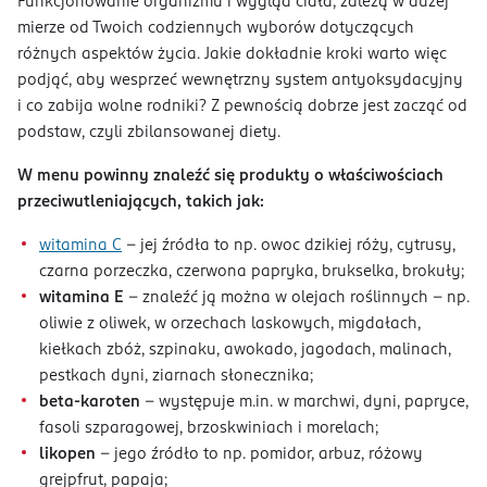
Funkcjonowanie organizmu i wygląd ciała, zależą w dużej
mierze od Twoich codziennych wyborów dotyczących
różnych aspektów życia. Jakie dokładnie kroki warto więc
podjąć, aby wesprzeć wewnętrzny system antyoksydacyjny
i co zabija wolne rodniki? Z pewnością dobrze jest zacząć od
podstaw, czyli zbilansowanej diety.
W menu powinny znaleźć się produkty o właściwościach
przeciwutleniających, takich jak:
witamina C
– jej źródła to np. owoc dzikiej róży, cytrusy,
czarna porzeczka, czerwona papryka, brukselka, brokuły;
witamina E
– znaleźć ją można w olejach roślinnych – np.
oliwie z oliwek, w orzechach laskowych, migdałach,
kiełkach zbóż, szpinaku, awokado, jagodach, malinach,
pestkach dyni, ziarnach słonecznika;
beta-karoten
– występuje m.in. w marchwi, dyni, papryce,
fasoli szparagowej, brzoskwiniach i morelach;
likopen
– jego źródło to np. pomidor, arbuz, różowy
grejpfrut, papaja;