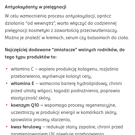
Antyoksydanty w pielęgnacji
W celu wzmocnienia procesu antyoksydacji, oprócz
działania “od wewnątrz”, warto włączyć do codziennej
pielęgnacji kosmetyki z zawartością przeciwutleniaczy.
Można je znaleźć w kremach, serum czy balsamach do ciała.
Najczęściej dodawane “zmiatacze” wolnych rodników, do
tego typu produktów to:
witamina C – wspiera produkcję kolagenu, rozjaśnia
przebarwienia, wyrównuje koloryt cery,
witamina E
– wzmacnia barierę hydrolipidową, chroni
przed utratą wilgoci, łagodzi podrażnienia, poprawia
elastyczność skóry,
koenzym Q10 –
wspomaga procesy regeneracyjne,
uczestniczy w produkcji energii w komórkach skóry,
spowalnia procesy starzenia,
kwas ferulowy
– redukuje stany zapalne, chroni przed
promieniowaniem UV, niweluje przebarwienia,