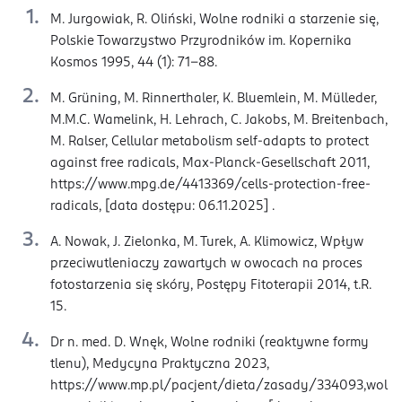
M. Jurgowiak, R. Oliński, Wolne rodniki a starzenie się,
Polskie Towarzystwo Przyrodników im. Kopernika
Kosmos 1995, 44 (1): 71-88.
M. Grüning, M. Rinnerthaler, K. Bluemlein, M. Mülleder,
M.M.C. Wamelink, H. Lehrach, C. Jakobs, M. Breitenbach,
M. Ralser, Cellular metabolism self-adapts to protect
against free radicals, Max-Planck-Gesellschaft 2011,
https://www.mpg.de/4413369/cells-protection-free-
radicals, [data dostępu: 06.11.2025] .
A. Nowak, J. Zielonka, M. Turek, A. Klimowicz, Wpływ
przeciwutleniaczy zawartych w owocach na proces
fotostarzenia się skóry, Postępy Fitoterapii 2014, t.R.
15.
Dr n. med. D. Wnęk, Wolne rodniki (reaktywne formy
tlenu), Medycyna Praktyczna 2023,
https://www.mp.pl/pacjent/dieta/zasady/334093,wol