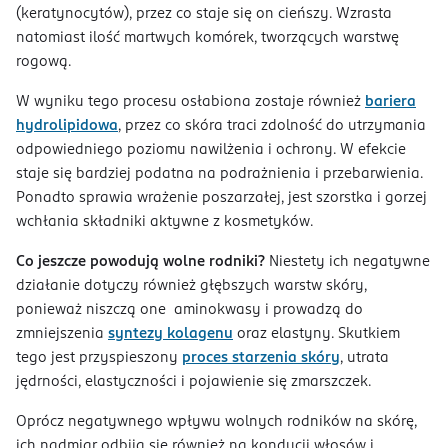
(keratynocytów), przez co staje się on cieńszy. Wzrasta
natomiast ilość martwych komórek, tworzących warstwę
rogową.
W wyniku tego procesu osłabiona zostaje również
bariera
hydrolipidowa
, przez co skóra traci zdolność do utrzymania
odpowiedniego poziomu nawilżenia i ochrony. W efekcie
staje się bardziej podatna na podrażnienia i przebarwienia.
Ponadto sprawia wrażenie poszarzałej, jest szorstka i gorzej
wchłania składniki aktywne z kosmetyków.
Co jeszcze powodują wolne rodniki?
Niestety ich negatywne
działanie dotyczy również głębszych warstw skóry,
ponieważ niszczą one aminokwasy i prowadzą do
zmniejszenia
syntezy kolagenu
oraz elastyny. Skutkiem
tego jest przyspieszony
proces starzenia skóry
, utrata
jędrności, elastyczności i pojawienie się zmarszczek.
Oprócz negatywnego wpływu wolnych rodników na skórę,
ich nadmiar odbija się również na kondycji włosów i