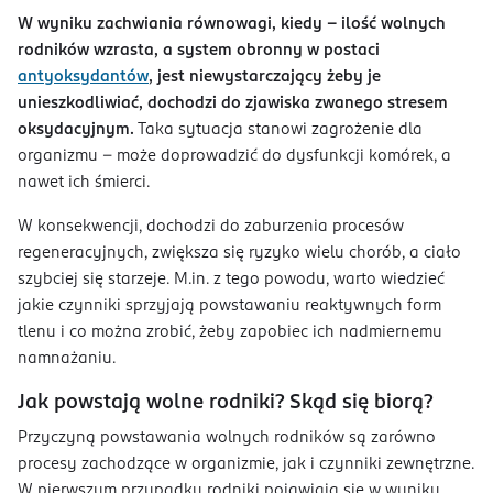
W wyniku zachwiania równowagi, kiedy – ilość wolnych
rodników wzrasta, a system obronny w postaci
antyoksydantów
, jest niewystarczający żeby je
unieszkodliwiać, dochodzi do zjawiska zwanego stresem
oksydacyjnym.
Taka sytuacja stanowi zagrożenie dla
organizmu – może doprowadzić do dysfunkcji komórek, a
nawet ich śmierci.
W konsekwencji, dochodzi do zaburzenia procesów
regeneracyjnych, zwiększa się ryzyko wielu chorób, a ciało
szybciej się starzeje. M.in. z tego powodu, warto wiedzieć
jakie czynniki sprzyjają powstawaniu reaktywnych form
tlenu i co można zrobić, żeby zapobiec ich nadmiernemu
namnażaniu.
Jak powstają wolne rodniki? Skąd się biorą?
Przyczyną powstawania wolnych rodników są zarówno
procesy zachodzące w organizmie, jak i czynniki zewnętrzne.
W pierwszym przypadku rodniki pojawiają się w wyniku