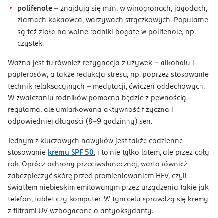
polifenole
– znajdują się m.in. w winogronach, jagodach,
ziarnach kakaowca, warzywach strączkowych. Popularne
są też zioła na wolne rodniki bogate w polifenole, np.
czystek.
Ważna jest tu również rezygnacja z używek – alkoholu i
papierosów, a także redukcja stresu, np. poprzez stosowanie
technik relaksacyjnych – medytacji, ćwiczeń oddechowych.
W zwalczaniu rodników pomocna będzie z pewnością
regularna, ale umiarkowana aktywność fizyczna i
odpowiedniej długości (8-9 godzinny) sen.
Jednym z kluczowych nawyków jest także codzienne
stosowanie
kremu SPF 50
, i to nie tylko latem, ale przez cały
rok. Oprócz ochrony przeciwsłonecznej, warto również
zabezpieczyć skórę przed promieniowaniem HEV, czyli
światłem niebieskim emitowanym przez urządzenia takie jak
telefon, tablet czy komputer. W tym celu sprawdzą się kremy
z filtrami UV wzbogacone o antyoksydanty.