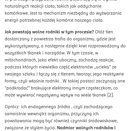
naturalnych reakcji ciała, takich jak oddychanie
komórkowe. Jest to mechanizm niezbędny do wytwarzania
energii potrzebnej każdej komórce naszego ciała.
Jak powstają wolne rodniki w tym procesie?
Otóż tlen
dostarczany z powietrza trafia do organizmu, gdzie jest
wykorzystywany, a następnie dzięki krwi rozprowadzany do
wszystkich tkanek i narządów. W tym czasie, w
mitochondriach, jako efekt uboczny, zachodzą reakcje,
podczas których niewielka część elektronów „ucieka” ze
swojego szlaku i łączy się z tlenem, tworząc jego reaktywne
formy, czyli właśnie rodniki . W takiej postaci zaczynają one
“podkradać” brakujące elektrony innym cząsteczkom, co
może wywierać negatywny wpływ na wiele tkanek [2].
Oprócz ich endogennego źródła , czyli zachodzącego
samoistnie wewnątrz organizmu, przyczyną ich
powstawania mogą być również czynniki środowiskowe,
związane ze stylem życia.
Nadmiar wolnych rodników i