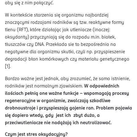
aby się z nim połączyć.
W kontekście starzenia się organizmu najbardziej
znaczącymi rodzajami rodników są tzw. reaktywne formy
tlenu (RFT), które działając jak utleniacze (inaczej:
oksydanty) przyczyniają się do rozpadu m.in. białek,
tłuszczów czy DNA. Przekłada sie to bezpośrednio na
negatywne dla organizmu skutki, czyli np. przyspieszenie
degradacji błon komórkowych czy materiału genetycznego
[1].
Bardzo ważne jest jednak, aby zrozumieć, że samo istnienie,
rodników jest normalnym zjawiskiem.
W odpowiednich
ilościach pełnią one ważne funkcje – wspomagają procesy
regeneracyjne w organizmie, zwalczają szkodliwe
drobnoustroje i przyspieszają gojenie ran. Problem pojawia
się dopiero wtedy, gdy jest ich zbyt dużo, a
przeciwutleniacze nie nadążają ich neutralizować.
Czym jest stres oksydacyjny?