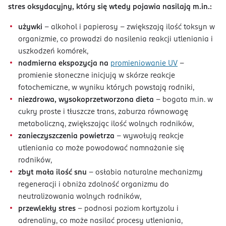
stres oksydacyjny, który się wtedy pojawia nasilają m.in.:
używki
– alkohol i papierosy – zwiększają ilość toksyn w
organizmie, co prowadzi do nasilenia reakcji utleniania i
uszkodzeń komórek,
nadmierna ekspozycja na
promieniowanie UV
–
promienie słoneczne inicjują w skórze reakcje
fotochemiczne, w wyniku których powstają rodniki,
niezdrowa, wysokoprzetworzona dieta
– bogata m.in. w
cukry proste i tłuszcze trans, zaburza równowagę
metaboliczną, zwiększając ilość wolnych rodników,
zanieczyszczenia powietrza
– wywołują reakcje
utleniania co może powodować namnażanie się
rodników,
zbyt mała ilość snu
– osłabia naturalne mechanizmy
regeneracji i obniża zdolność organizmu do
neutralizowania wolnych rodników,
przewlekły stres
– podnosi poziom kortyzolu i
adrenaliny, co może nasilać procesy utleniania,