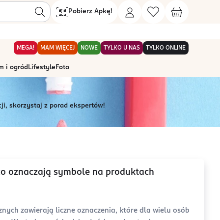
Pobierz Apkę!
MEGA!
MAM WIĘCEJ
NOWE
TYLKO U NAS
TYLKO ONLINE
 i ogród
Lifestyle
Foto
ji, skorzystaj z porad ekspertów!
 co oznaczają symbole na produktach
ych zawierają liczne oznaczenia, które dla wielu osób