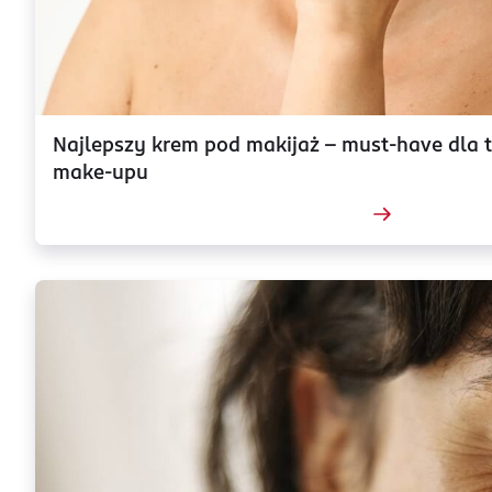
Najlepszy krem pod makijaż – must-have dla 
make-upu