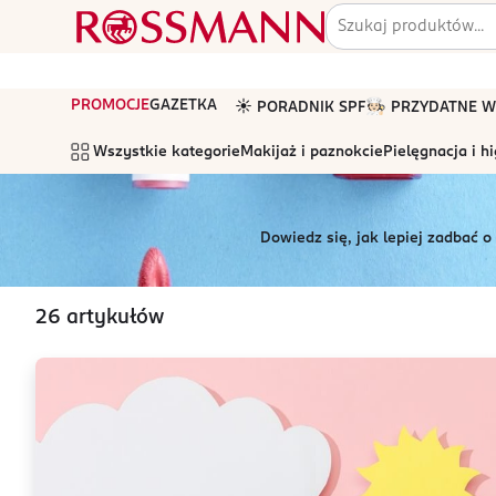
PROMOCJE
GAZETKA
☀️ PORADNIK SPF
🧑🏻‍🍳 PRZYDATNE
Wszystkie kategorie
Makijaż i paznokcie
Pielęgnacja i h
Dowiedz się, jak lepiej zadbać o
26
artykułów