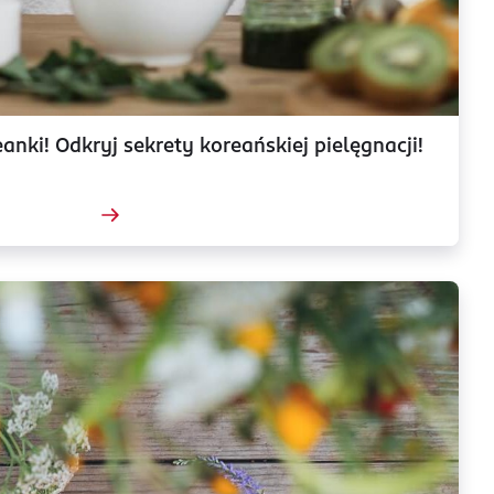
anki! Odkryj sekrety koreańskiej pielęgnacji!