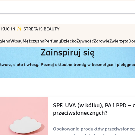
 W KUCHNI
✨ STREFA K-BEAUTY
igiena
Włosy
Mężczyzna
Perfumy
Dziecko
Żywność
Zdrowie
Zwierzęta
Dom
Zainspiruj się
 twarz, ciało i włosy. Poznaj aktualne trendy w kosmetyce i pielęgnac
SPF, UVA (w kółku), PA i PPD -
przeciwsłonecznych?
Opakowania produktów przeciwsłoneczn