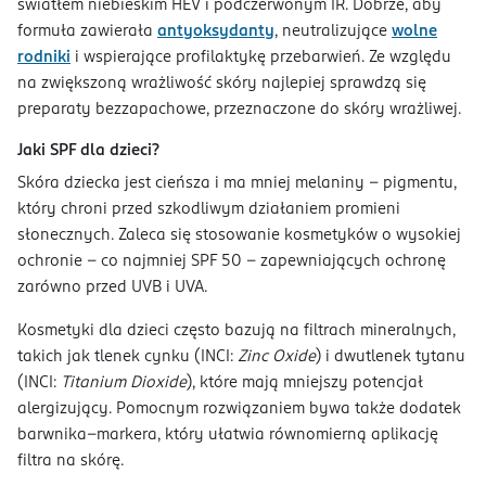
światłem niebieskim HEV i podczerwonym IR. Dobrze, aby
formuła zawierała
antyoksydanty
, neutralizujące
wolne
rodniki
i wspierające profilaktykę przebarwień. Ze względu
na zwiększoną wrażliwość skóry najlepiej sprawdzą się
preparaty bezzapachowe, przeznaczone do skóry wrażliwej.
Jaki SPF dla dzieci?
Skóra dziecka jest cieńsza i ma mniej melaniny - pigmentu,
który chroni przed szkodliwym działaniem promieni
słonecznych. Zaleca się stosowanie kosmetyków o wysokiej
ochronie – co najmniej SPF 50 – zapewniających ochronę
zarówno przed UVB i UVA.
Kosmetyki dla dzieci często bazują na filtrach mineralnych,
takich jak tlenek cynku (INCI:
Zinc Oxide
) i dwutlenek tytanu
(INCI:
Titanium Dioxide
), które mają mniejszy potencjał
alergizujący. Pomocnym rozwiązaniem bywa także dodatek
barwnika–markera, który ułatwia równomierną aplikację
filtra na skórę.