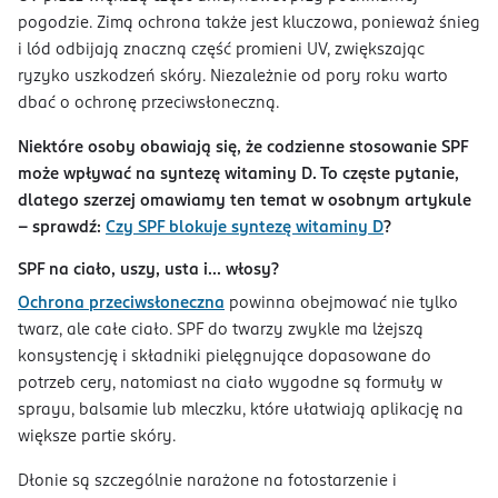
pogodzie. Zimą ochrona także jest kluczowa, ponieważ śnieg
i lód odbijają znaczną część promieni UV, zwiększając
ryzyko uszkodzeń skóry. Niezależnie od pory roku warto
dbać o ochronę przeciwsłoneczną.
Niektóre osoby obawiają się, że codzienne stosowanie SPF
może wpływać na syntezę witaminy D. To częste pytanie,
dlatego szerzej omawiamy ten temat w osobnym artykule
– sprawdź:
Czy SPF blokuje syntezę witaminy D
?
SPF na ciało, uszy, usta i... włosy?
Ochrona przeciwsłoneczna
powinna obejmować nie tylko
twarz, ale całe ciało. SPF do twarzy zwykle ma lżejszą
konsystencję i składniki pielęgnujące dopasowane do
potrzeb cery, natomiast na ciało wygodne są formuły w
sprayu, balsamie lub mleczku, które ułatwiają aplikację na
większe partie skóry.
Dłonie są szczególnie narażone na fotostarzenie i