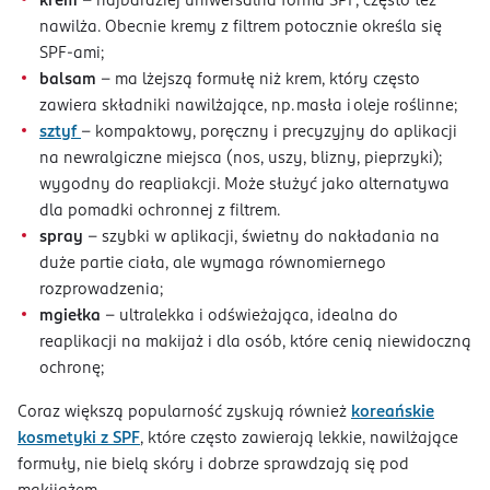
krem
– najbardziej uniwersalna forma SPF, często też
nawilża. Obecnie kremy z filtrem potocznie określa się
SPF-ami;
balsam
– ma lżejszą formułę niż krem, który często
zawiera składniki nawilżające, np. masła i oleje roślinne;
sztyf
– kompaktowy, poręczny i precyzyjny do aplikacji
na newralgiczne miejsca (nos, uszy, blizny, pieprzyki);
wygodny do reapliakcji. Może służyć jako alternatywa
dla pomadki ochronnej z filtrem.
spray
– szybki w aplikacji, świetny do nakładania na
duże partie ciała, ale wymaga równomiernego
rozprowadzenia;
mgiełka
- ultralekka i odświeżająca, idealna do
reaplikacji na makijaż i dla osób, które cenią niewidoczną
ochronę;
Coraz większą popularność zyskują również
koreańskie
kosmetyki z SPF
, które często zawierają lekkie, nawilżające
formuły, nie bielą skóry i dobrze sprawdzają się pod