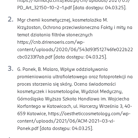
https://farmacja.cm.uj.edu.pl/cm/uploads/2021/05/
PD_Art_32150-10-2-1.pdf [data dostępu: 04.03.25].
Mgr chemii kosmetycznej, kosmetolożka M.
Krzyżostan, Ochrona przeciwsłoneczna Fakty i mity na
temat działania filtrów słonecznych
https://cnb.drirenaeris.com/wp-
content/uploads/2020/06/543d93f512746fe022b22
cbc0233f7ab.pdf [data dostępu: 04.03.25].
G. Panek, B. Malara, Wpływ oddziaływania
promieniowania ultrafioletowego oraz fotoprotekcji na
proces starzenia się skóry. Ocena świadomości
kosmetyczek i kosmetologów, Wydział Medyczny,
Górnośląska Wyższa Szkoła Handlowa im. Wojciecha
Korfantego w Katowicach, ul. Harcerzy Września 3, 40-
659 Katowice, https://aestheticcosmetology.com/wp-
content/uploads/2021/06/ACM-2021-03-vJ-
Panek.pdf [data dostępu: 04.03.25].