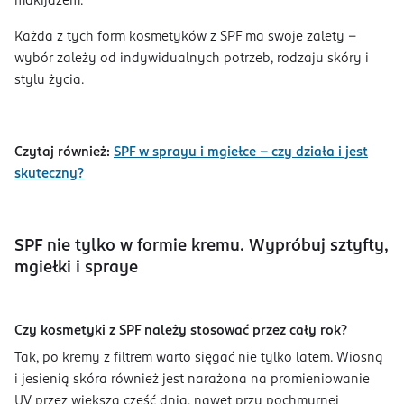
makijażem.
Każda z tych form kosmetyków z SPF ma swoje zalety –
wybór zależy od indywidualnych potrzeb, rodzaju skóry i
stylu życia.
Czytaj również:
SPF w sprayu i mgiełce – czy działa i jest
skuteczny?
SPF nie tylko w formie kremu. Wypróbuj sztyfty,
mgiełki i spraye
Czy kosmetyki z SPF należy stosować przez cały rok?
Tak, po kremy z filtrem warto sięgać nie tylko latem. Wiosną
i jesienią skóra również jest narażona na promieniowanie
UV przez większą część dnia, nawet przy pochmurnej