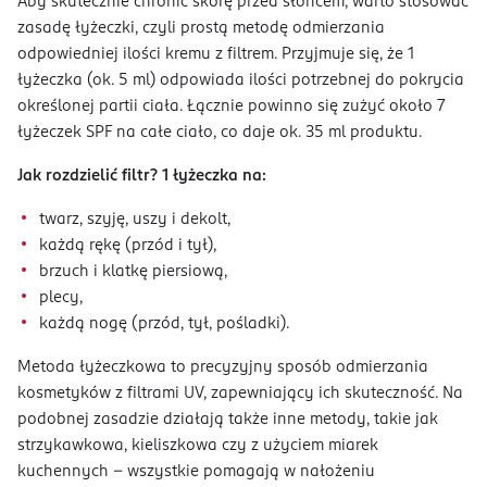
Aby skutecznie chronić skórę przed słońcem, warto stosować
zasadę łyżeczki, czyli prostą metodę odmierzania
odpowiedniej ilości kremu z filtrem. Przyjmuje się, że 1
łyżeczka (ok. 5 ml) odpowiada ilości potrzebnej do pokrycia
określonej partii ciała. Łącznie powinno się zużyć około 7
łyżeczek SPF na całe ciało, co daje ok. 35 ml produktu.
Jak rozdzielić filtr? 1 łyżeczka na:
twarz, szyję, uszy i dekolt,
każdą rękę (przód i tył),
brzuch i klatkę piersiową,
plecy,
każdą nogę (przód, tył, pośladki).
Metoda łyżeczkowa to precyzyjny sposób odmierzania
kosmetyków z filtrami UV, zapewniający ich skuteczność. Na
podobnej zasadzie działają także inne metody, takie jak
strzykawkowa, kieliszkowa czy z użyciem miarek
kuchennych – wszystkie pomagają w nałożeniu