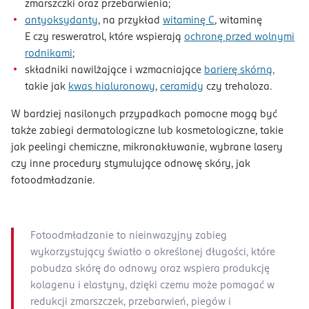
zmarszczki oraz przebarwienia;
antyoksydanty
, na przykład
witaminę C
, witaminę
E czy resweratrol, które wspierają
ochronę przed wolnymi
rodnikami
;
składniki nawilżające i wzmacniające
barierę skórną,
takie jak
kwas hialuronowy
,
ceramidy
czy trehaloza.
W bardziej nasilonych przypadkach pomocne mogą być
także zabiegi dermatologiczne lub kosmetologiczne, takie
jak peelingi chemiczne, mikronakłuwanie, wybrane lasery
czy inne procedury stymulujące odnowę skóry, jak
fotoodmładzanie.
Fotoodmładzanie to nieinwazyjny zabieg
wykorzystujący światło o określonej długości, które
pobudza skórę do odnowy oraz wspiera produkcję
kolagenu i elastyny, dzięki czemu może pomagać w
redukcji zmarszczek, przebarwień, piegów i