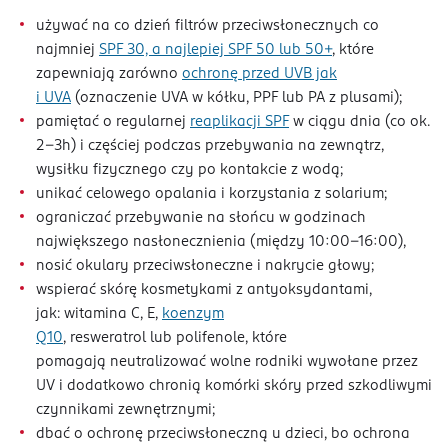
używać na co dzień filtrów przeciwsłonecznych co
najmniej
SPF 30, a najlepiej SPF 50 lub 50+
, które
zapewniają zarówno
ochronę przed UVB jak
i UVA
(oznaczenie UVA w kółku, PPF lub PA z plusami);
pamiętać o regularnej
reaplikacji SPF
w ciągu dnia (co ok.
2-3h) i częściej podczas przebywania na zewnątrz,
wysiłku fizycznego czy po kontakcie z wodą;
unikać celowego opalania i korzystania z solarium;
ograniczać przebywanie na słońcu w godzinach
największego nasłonecznienia (między 10:00-16:00),
nosić okulary przeciwsłoneczne i nakrycie głowy;
wspierać skórę kosmetykami z antyoksydantami,
jak: witamina C, E,
koenzym
Q10
, resweratrol lub polifenole, które
pomagają neutralizować wolne rodniki wywołane przez
UV i dodatkowo chronią komórki skóry przed szkodliwymi
czynnikami zewnętrznymi;
dbać o ochronę przeciwsłoneczną u dzieci, bo ochrona