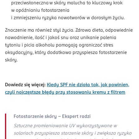
przeciwsłoneczna w skóry malucha to kluczowy krok
w opóźnianiu fotostarzenia
i zmniejszeniu ryzyka nowotworów w dorosłym życiu.
Znaczenie ma również styl życia. Zdrowa dieta, odpowiednie
nawodnienie, ilość i jakoś snu oraz unikanie palenia
tytoniu i picia alkoholu pomagają ograniczać stres
oksydacyjny, który dodatkowo przyspiesza fotostarzenie
skóry.
Dowiedz się więcej:
Kiedy SPF nie działa tak, jak powinien,
czyli najczęstsze błędy przy stosowaniu kremu z filtrem
Fotostarzenie skóry - Ekspert radzi
Sztuczne promieniowanie UV wykorzystywane w
solariach przyspiesza starzenie skóry i zwiększa ryzyko