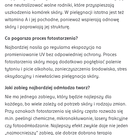
one neutralizować wolne rodniki, które przyspieszają
uszkodzenia komórek skóry. W pielęgnacji istotna jest też
witamina A i jej pochodne, ponieważ wspierają odnowę
skóry i poprawiają jej strukturę.
Co pogarsza proces fotostarzenia?
Najbardziej nasila go regularna ekspozycja na
promieniowanie UV bez odpowiedniej ochrony. Proces
fotostarzenia skóry mogą dodatkowo pogłębiać palenie
tytoniu i picie alkoholu, zanieczyszczenia środowiska, stres
oksydacyjny i niewłaściwa pielęgnacja skóry.
Jaki zabieg najbardziej odmładza twarz?
Nie ma jednego zabiegu, który będzie najlepszy dla
każdego, bo wiele zależy od potrzeb skóry i rodzaju zmian.
Przy oznakach fotostarzenia się skóry często rozważa się
m.in. peelingi chemiczne, mikronakłuwanie, lasery frakcyjne
czy fotoodmładzanie. Najlepszy efekt zwykle daje nie jeden
„najmocniejszy” zabieg, ale dobrze dobrana terapia