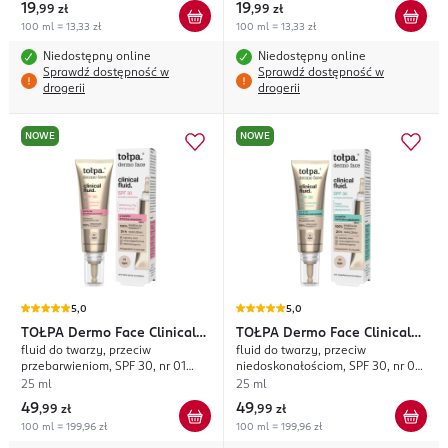
19
19
,
99 zł
,
99 zł
100 ml = 13,33 zł
100 ml = 13,33 zł
Niedostępny online
Niedostępny online
Sprawdź dostępność w
Sprawdź dostępność w
drogerii
drogerii
NOWE
NOWE
5,0
5,0
TOŁPA
Dermo Face Clinical
TOŁPA
Dermo Face Clinical
fluid do twarzy, przeciw
fluid do twarzy, przeciw
Fluid.
Fluid.
przebarwieniom, SPF 30, nr 01
niedoskonałościom, SPF 30, nr 01
Light
Light
25 ml
25 ml
49
49
,
99 zł
,
99 zł
100 ml = 199,96 zł
100 ml = 199,96 zł