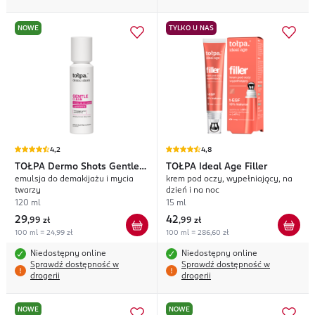
NOWE
TYLKO U NAS
4,2
4,8
TOŁPA
Dermo Shots Gentle
TOŁPA
Ideal Age Filler
emulsja do demakijażu i mycia
krem pod oczy, wypełniający, na
Clean
twarzy
dzień i na noc
120 ml
15 ml
29
42
,
99 zł
,
99 zł
100 ml = 24,99 zł
100 ml = 286,60 zł
Niedostępny online
Niedostępny online
Sprawdź dostępność w
Sprawdź dostępność w
drogerii
drogerii
NOWE
NOWE