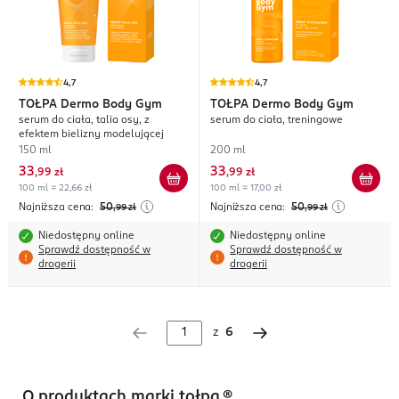
4,7
4,7
TOŁPA
Dermo Body Gym
TOŁPA
Dermo Body Gym
serum do ciała, talia osy, z
serum do ciała, treningowe
efektem bielizny modelującej
150 ml
200 ml
33
33
,
99 zł
,
99 zł
100 ml = 22,66 zł
100 ml = 17,00 zł
Najniższa cena:
50
Najniższa cena:
50
,99
zł
,99
zł
Niedostępny online
Niedostępny online
Sprawdź dostępność w
Sprawdź dostępność w
drogerii
drogerii
z
6
O produktach marki tołpa.®