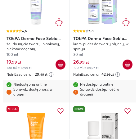
4,6
4,0
TOŁPA
Dermo Face Sebio
TOŁPA
Dermo Face Sebio
żel do mycia twarzy, piankowy,
krem-puder do twarzy płynny, w
Start.
Start.
niekomedogenny
sprayu
100 ml
30 ml
19
26
,
99 zł
,
99 zł
100 ml = 19,99 zł
100 ml = 89,97 zł
Najniższa cena:
29
Najniższa cena:
42
,99
zł
,99
zł
Niedostępny online
Niedostępny online
Sprawdź dostępność w
Sprawdź dostępność w
drogerii
drogerii
MEGA!
NOWE