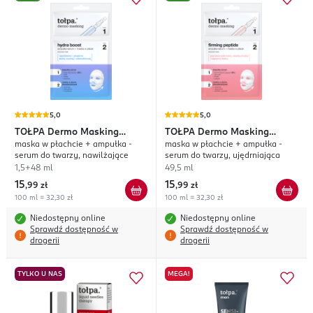
5,0
5,0
TOŁPA
Dermo Masking
TOŁPA
Dermo Masking
maska w płachcie + ampułka -
maska w płachcie + ampułka -
Hydra Boost
Firming Peptide
serum do twarzy, nawilżające
serum do twarzy, ujędrniająca
1,5+48 ml
49,5 ml
15
15
,
99 zł
,
99 zł
100 ml = 32,30 zł
100 ml = 32,30 zł
Niedostępny online
Niedostępny online
Sprawdź dostępność w
Sprawdź dostępność w
drogerii
drogerii
TYLKO U NAS
MEGA!