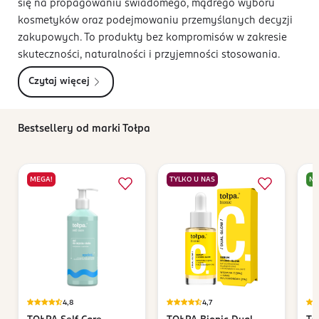
się na propagowaniu świadomego, mądrego wyboru
kosmetyków oraz podejmowaniu przemyślanych decyzji
zakupowych. To produkty bez kompromisów w zakresie
skuteczności, naturalności i przyjemności stosowania.
Czytaj więcej
Bestsellery od marki Tołpa
MEGA!
TYLKO U NAS
N
4,8
4,7