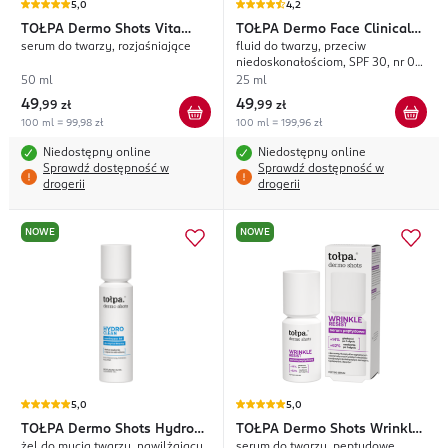
5,0
4,2
TOŁPA
Dermo Shots Vita
TOŁPA
Dermo Face Clinical
serum do twarzy, rozjaśniające
fluid do twarzy, przeciw
Bright
Fluid.
niedoskonałościom, SPF 30, nr 02
Natural
50 ml
25 ml
49
49
,
99 zł
,
99 zł
100 ml = 99,98 zł
100 ml = 199,96 zł
Niedostępny online
Niedostępny online
Sprawdź dostępność w
Sprawdź dostępność w
drogerii
drogerii
NOWE
NOWE
5,0
5,0
TOŁPA
Dermo Shots Hydro
TOŁPA
Dermo Shots Wrinkle
żel do mycia twarzy, nawilżający
serum do twarzy, peptydowe