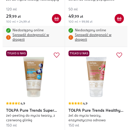
Clean
Resist
120 ml
50 ml
29
49
,
99 zł
,
99 zł
100 ml = 24,99 zł
100 ml = 99,98 zł
Niedostępny online
Niedostępny online
Sprawdź dostępność w
Sprawdź dostępność w
drogerii
drogerii
TYLKO U NAS
TYLKO U NAS
4,9
4,9
TOŁPA
Pure Trends Super
TOŁPA
Pure Trends Healthy
żel-peeling do mycia twarzy, z
żel do mycia twarzy,
Fruits
Look
czerwoną glinką
enzymatyczna odnowa
150 ml
150 ml