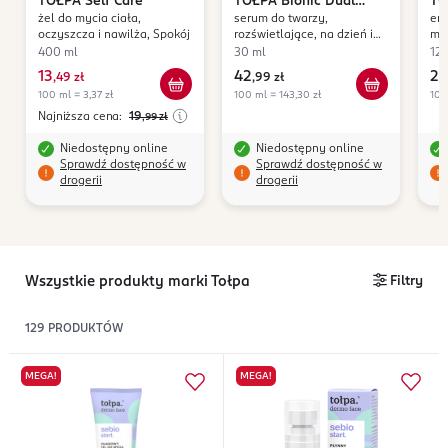
TOŁPA
Self Care
TOŁPA
Bionic Dual
TO
żel do mycia ciała,
serum do twarzy,
emu
Glow
Ge
oczyszcza i nawilża, Spokój
rozświetlające, na dzień i
my
na noc
400 ml
30 ml
12
13
42
29
,
49 zł
,
99 zł
100 ml = 3,37 zł
100 ml = 143,30 zł
100
Najniższa cena:
19
,99
zł
Niedostępny online
Niedostępny online
Sprawdź dostępność w
Sprawdź dostępność w
drogerii
drogerii
Wszystkie produkty marki Tołpa
Filtry
129
PRODUKTÓW
MEGA!
MEGA!