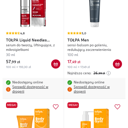
4,8
5,0
TOŁPA
Liquid Needles
TOŁPA
Men
serum do twarzy, liftingujące, z
sensi-balsam po goleniu,
Therapy Peptide
mikroigiełkami
redukujący zaczerwienienia
30 ml
100 ml
57
17
,
99 zł
,
49 zł
100 ml = 193,30 zł
100 ml = 17,49 zł
Najniższa cena:
26
,99
zł
Niedostępny online
Niedostępny online
Sprawdź dostępność w
Sprawdź dostępność w
drogerii
drogerii
MEGA!
MEGA!