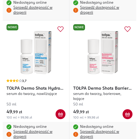
Niedostępny online
Niedostępny online
Sprawdź dostępność w
Sprawdź dostępność w
drogerii
drogerii
NOWE
NOWE
3,7
TOŁPA
Dermo Shots Hydro
TOŁPA
Dermo Shots Barrier
serum do twarzy, nawilżające
serum do twarzy, barierowe,
Surge
Rescue
kojące
50 ml
50 ml
49
49
,
99 zł
,
99 zł
100 ml = 99,98 zł
100 ml = 99,98 zł
Niedostępny online
Niedostępny online
Sprawdź dostępność w
Sprawdź dostępność w
drogerii
drogerii