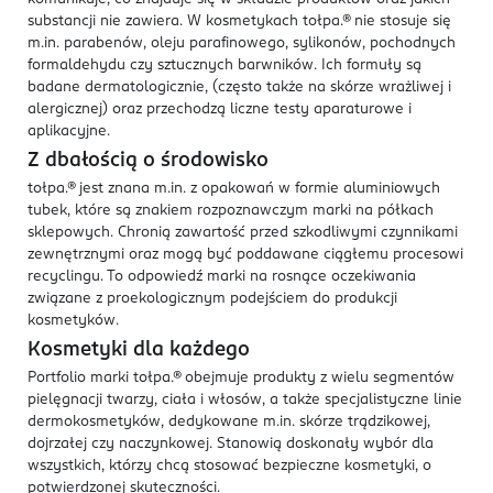
substancji nie zawiera. W kosmetykach tołpa.® nie stosuje się
m.in. parabenów, oleju parafinowego, sylikonów, pochodnych
formaldehydu czy sztucznych barwników. Ich formuły są
badane dermatologicznie, (często także na skórze wrażliwej i
alergicznej) oraz przechodzą liczne testy aparaturowe i
aplikacyjne.
Z dbałością o środowisko
tołpa.® jest znana m.in. z opakowań w formie aluminiowych
tubek, które są znakiem rozpoznawczym marki na półkach
sklepowych. Chronią zawartość przed szkodliwymi czynnikami
zewnętrznymi oraz mogą być poddawane ciągłemu procesowi
recyclingu. To odpowiedź marki na rosnące oczekiwania
związane z proekologicznym podejściem do produkcji
kosmetyków.
Kosmetyki dla każdego
Portfolio marki tołpa.® obejmuje produkty z wielu segmentów
pielęgnacji twarzy, ciała i włosów, a także specjalistyczne linie
dermokosmetyków, dedykowane m.in. skórze trądzikowej,
dojrzałej czy naczynkowej. Stanowią doskonały wybór dla
wszystkich, którzy chcą stosować bezpieczne kosmetyki, o
potwierdzonej skuteczności.