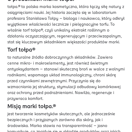
tołpa.® to polska marka kosmetyczna, która łączy siłę natury z
osiągnięciami nauki. Jej historia zaczęła się w laboratorium
profesora Stanisława Tołpy – biologa i naukowca, który odkrył
wyjątkowe właściwości lecznicze i pielęgnacyjne torfu. To
właśnie torf tołpa®, czyli unikalny ekstrakt roślinnym o
działaniu oczyszczającym, regenerującym i przeciwzapalnym,
stał się kluczowym składnikiem większości produktów marki.
Torf tołpa®
to naturalne źródło dobroczynnych składników. Zawiera
cenne mikro- i makroelementy, jest również świetnym
antyoksydantem – stanowi skuteczną broń w walce z wolnymi
rodnikami, wspomaga układ immunologiczny, chroni skórę
przed czynnikami zewnętrznymi. Przyczynia się do
wzmacniania jej struktury, stymulacji odbudowy komórkowej
oraz ochrony przed podrażnieniami. Nawilża, regeneruje i
przywraca komfort.
Misją marki tołpa.®
jest tworzenie kosmetyków skutecznych, ale jednocześnie
bezpiecznych i przyjaznych zarówno dla skóry, jak i
środowiska. Marka stawia na transparentność – jasno
komunikuje, co znajduje się w składzie produktów oraz jakich