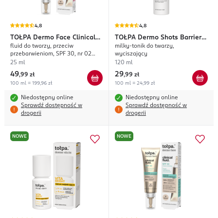
4,8
4,8
TOŁPA
Dermo Face Clinical
TOŁPA
Dermo Shots Barrier
fluid do twarzy, przeciw
milky-tonik do twarzy,
Fluid.
Rescue
przebarwieniom, SPF 30, nr 02
wyciszający
Natural
25 ml
120 ml
49
29
,
99 zł
,
99 zł
100 ml = 199,96 zł
100 ml = 24,99 zł
Niedostępny online
Niedostępny online
Sprawdź dostępność w
Sprawdź dostępność w
drogerii
drogerii
NOWE
NOWE