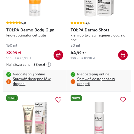
5,0
4,6
TOŁPA
Dermo Body Gym
TOŁPA
Dermo Shots
krio-sublimator cellulitu
krem do twarzy, regenerujący, na
noc
150 ml
50 ml
38
44
,
99 zł
,
99 zł
100 ml = 25,99 zł
100 ml = 89,98 zł
Najniższa cena:
57
,99
zł
Niedostępny online
Niedostępny online
Sprawdź dostępność w
Sprawdź dostępność w
drogerii
drogerii
NOWE
NOWE