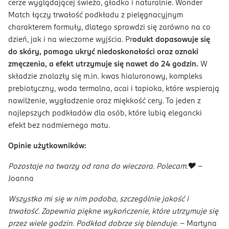
cerze wyglądającej świeżo, gładko i naturalnie. Wonder
Match łączy trwałość podkładu z pielęgnacyjnym
charakterem formuły, dlatego sprawdzi się zarówno na co
dzień, jak i na wieczorne wyjścia. Pr
odukt dopasowuje się
do skóry, pomaga ukryć niedoskonałości oraz oznaki
zmęczenia, a efekt utrzymuje się nawet do 24 godzin.
W
składzie znalazły się m.in. kwas hialuronowy, kompleks
prebiotyczny, woda termalna, acai i tapioka, które wspierają
nawilżenie, wygładzenie oraz miękkość cery. To jeden z
najlepszych podkładów dla osób, które lubią elegancki
efekt bez nadmiernego matu.
Opinie użytkowników:
Pozostaje na twarzy od rana do wieczora. Polecam.❤️
-
Joanna
Wszystko mi się w nim podoba, szczególnie jakość i
trwałość. Zapewnia piękne wykończenie, które utrzymuje się
przez wiele godzin. Podkład dobrze się blenduje
. - Martyna