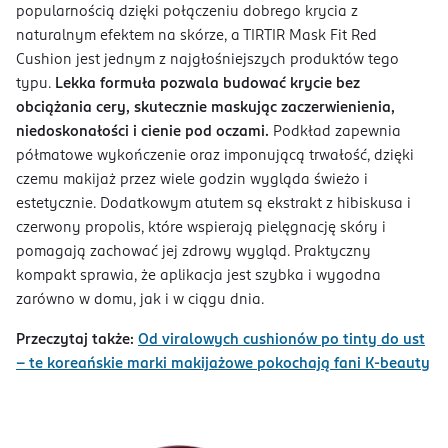
popularnością dzięki połączeniu dobrego krycia z
naturalnym efektem na skórze, a TIRTIR Mask Fit Red
Cushion jest jednym z najgłośniejszych produktów tego
typu.
Lekka formuła pozwala budować krycie bez
obciążania cery, skutecznie maskując zaczerwienienia,
niedoskonałości i cienie pod oczami.
Podkład zapewnia
półmatowe wykończenie oraz imponującą trwałość, dzięki
czemu makijaż przez wiele godzin wygląda świeżo i
estetycznie. Dodatkowym atutem są ekstrakt z hibiskusa i
czerwony propolis, które wspierają pielęgnację skóry i
pomagają zachować jej zdrowy wygląd. Praktyczny
kompakt sprawia, że aplikacja jest szybka i wygodna
zarówno w domu, jak i w ciągu dnia.
Przeczytaj także:
Od viralowych cushionów po tinty do ust
– te koreańskie marki makijażowe pokochają fani K-beauty