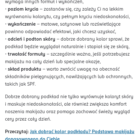
wymaga innych formuł i wykończeń,
•
poziom krycia
– zastanów się, czy zależy Ci na lekkim
wyrównaniu kolorytu, czy pełnym kryciu niedoskonałości,
•
wykończenie
– matowe, satynowe lub rozświetlające
powinno odpowiadać efektowi, jaki chcesz uzyskać,
•
odcień i podton skóry
– dobrze dobrany kolor sprawi, że
podkład będzie wyglądał naturalnie i stapiał się ze skórą,
•
trwałość formuły
– szczególnie ważna, jeśli potrzebujesz
makijażu na cały dzień lub specjalne okazje,
•
skład produktu
– warto zwrócić uwagę na obecność
składników pielęgnujących, nawilżających lub ochronnych,
takich jak SPF.
Dobrze dobrany podkład nie tylko wyrównuje koloryt skóry
i maskuje niedoskonałości, ale również zwiększa komfort
noszenia makijażu oraz pomaga zachować świeży wygląd
cery przez cały dzień.
Przeczytaj:
Jak dobrać kolor podkładu? Podstawa makijażu
dopasowanego do Ciebie