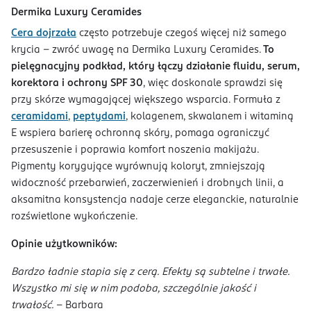
Dermika Luxury Ceramides
Cera dojrzała
często potrzebuje czegoś więcej niż samego
krycia - zwróć uwagę na Dermika Luxury Ceramides.
To
pielęgnacyjny podkład, który łączy działanie fluidu, serum,
korektora i ochrony SPF 30
, więc doskonale sprawdzi się
przy skórze wymagającej większego wsparcia. Formuła z
ceramidami
,
peptydami
, kolagenem, skwalanem i witaminą
E wspiera barierę ochronną skóry, pomaga ograniczyć
przesuszenie i poprawia komfort noszenia makijażu.
Pigmenty korygujące wyrównują koloryt, zmniejszają
widoczność przebarwień, zaczerwienień i drobnych linii, a
aksamitna konsystencja nadaje cerze eleganckie, naturalnie
rozświetlone wykończenie.
Opinie użytkowników:
Bardzo ładnie stapia się z cerą. Efekty są subtelne i trwałe.
Wszystko mi się w nim podoba, szczególnie jakość i
trwałość.
- Barbara