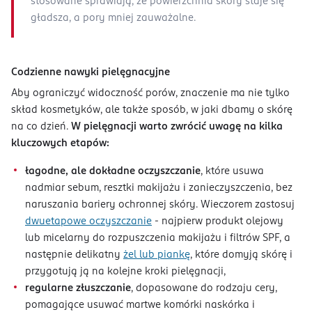
stosowane sprawiają, że powierzchnia skóry staje się
gładsza, a pory mniej zauważalne.
Codzienne nawyki pielęgnacyjne
Aby ograniczyć widoczność porów, znaczenie ma nie tylko
skład kosmetyków, ale także sposób, w jaki dbamy o skórę
na co dzień.
W pielęgnacji warto zwrócić uwagę na kilka
kluczowych etapów:
łagodne, ale dokładne oczyszczanie
, które usuwa
nadmiar sebum, resztki makijażu i zanieczyszczenia, bez
naruszania bariery ochronnej skóry. Wieczorem zastosuj
dwuetapowe oczyszczanie
- najpierw produkt olejowy
lub micelarny do rozpuszczenia makijażu i filtrów SPF, a
następnie delikatny
żel lub piankę
, które domyją skórę i
przygotują ją na kolejne kroki pielęgnacji,
regularne złuszczanie
, dopasowane do rodzaju cery,
pomagające usuwać martwe komórki naskórka i