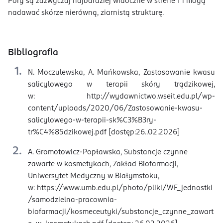
Pory są zazwyczaj najbardziej widoczne w strefie T i mogą
nadawać skórze nierówną, ziarnistą strukturę.
Bibliografia
N. Moczulewska, A. Mańkowska, Zastosowanie kwasu
salicylowego w terapii skóry trądzikowej,
w: http://wydawnictwo.wseit.edu.pl/wp-
content/uploads/2020/06/Zastosowanie-kwasu-
salicylowego-w-terapii-sk%C3%B3ry-
tr%C4%85dzikowej.pdf [dostęp:26..02.2026]
A. Gromotowicz-Popławska, Substancje czynne
zawarte w kosmetykach, Zakład Biofarmacji,
Uniwersytet Medyczny w Białymstoku,
w: https://www.umb.edu.pl/photo/pliki/WF_jednostki
/samodzielna-pracownia-
biofarmacji/kosmeceutyki/substancje_czynne_zawart