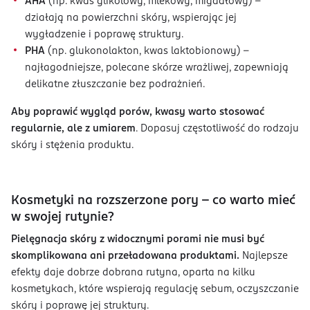
AHA
(np. kwas glikolowy, mlekowy, migdałowy) –
działają na powierzchni skóry, wspierając jej
wygładzenie i poprawę struktury.
PHA
(np. glukonolakton, kwas laktobionowy) –
najłagodniejsze, polecane skórze wrażliwej, zapewniają
delikatne złuszczanie bez podrażnień.
Aby poprawić wygląd porów, kwasy warto stosować
regularnie, ale z umiarem
. Dopasuj częstotliwość do rodzaju
skóry i stężenia produktu.
Kosmetyki na rozszerzone pory – co warto mieć
w swojej rutynie?
Pielęgnacja skóry z widocznymi porami nie musi być
skomplikowana ani przeładowana produktami.
Najlepsze
efekty daje dobrze dobrana rutyna, oparta na kilku
kosmetykach, które wspierają regulację sebum, oczyszczanie
skóry i poprawę jej struktury.