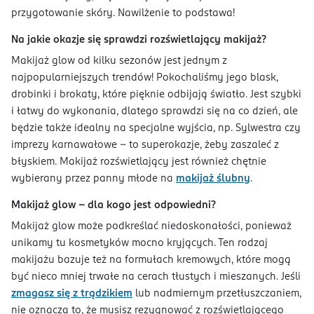
przygotowanie skóry. Nawilżenie to podstawa!
Na jakie okazje się sprawdzi rozświetlający makijaż?
Makijaż glow od kilku sezonów jest jednym z
najpopularniejszych trendów! Pokochaliśmy jego blask,
drobinki i brokaty, które pięknie odbijają światło. Jest szybki
i łatwy do wykonania, dlatego sprawdzi się na co dzień, ale
będzie także idealny na specjalne wyjścia, np. Sylwestra czy
imprezy karnawałowe - to superokazje, żeby zaszaleć z
błyskiem. Makijaż rozświetlający jest również chętnie
wybierany przez panny młode na
makijaż ślubny
.
Makijaż glow - dla kogo jest odpowiedni?
Makijaż glow może podkreślać niedoskonałości, ponieważ
unikamy tu kosmetyków mocno kryjących. Ten rodzaj
makijażu bazuje też na formułach kremowych, które mogą
być nieco mniej trwałe na cerach tłustych i mieszanych. Jeśli
zmagasz się z trądzikiem
lub nadmiernym przetłuszczaniem,
nie oznacza to, że musisz rezygnować z rozświetlającego