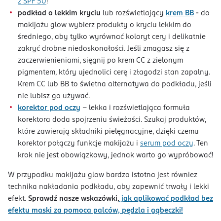
z SPF 50
!
podkład o lekkim kryciu
lub rozświetlający
krem BB
-
do
makijażu glow wybierz produkty o kryciu lekkim do
średniego, aby tylko wyrównać koloryt cery i delikatnie
zakryć drobne niedoskonałości. Jeśli zmagasz się z
zaczerwienieniami, sięgnij po krem CC z zielonym
pigmentem, który ujednolici cerę i złagodzi stan zapalny.
Krem CC lub BB to świetna alternatywa do podkładu, jeśli
nie lubisz go używać.
korektor pod oczy
- lekka i rozświetlająca formuła
korektora doda spojrzeniu świeżości. Szukaj produktów,
które zawierają składniki pielęgnacyjne, dzięki czemu
korektor połączy funkcje makijażu i
serum pod oczy
. Ten
krok nie jest obowiązkowy, jednak warto go wypróbować!
W przypadku makijażu glow bardzo istotna jest równiez
technika nakładania podkładu, aby zapewnić trwały i lekki
efekt.
Sprawdź nasze wskazówki,
jak aplikować podkład bez
efektu maski za pomoca palców, pędzla i gąbeczki!