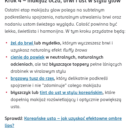
Krok 4 - makijaż oczu, brwi i ust w stylu glow
Ostatni etap makijażu glow polega na subtelnym
podkreśleniu spojrzenia, naturalnym utrwaleniu brwi oraz
nadaniu ustom świeżego wyglądu. Całość powinna być
lekka, świetlista i harmonijna. W tym kroku przydatne będą:
żel do brwi
lub mydełko,
którym wyczeszesz brwi i
uzyskasz naturalny efekt
fluffy brows
cienie do powiek
w neutralnych, naturalnych
odcieniach
, ale też
błyszczące toppery
pełne lśniących
drobinek w viralowym stylu
brązowy tusz do rzęs
,
który delikatnie podkreśli
spojrzenie i nie "zdominuje" całego makijażu
błyszczyk lub
tint do ust w stylu koreańskim
,
które
dopełnią makijaż rozświetlający i optycznie powiększą
usta.
Sprawdź
:
Koreańske usta - jak uzyskać efektowne ombre
lips?