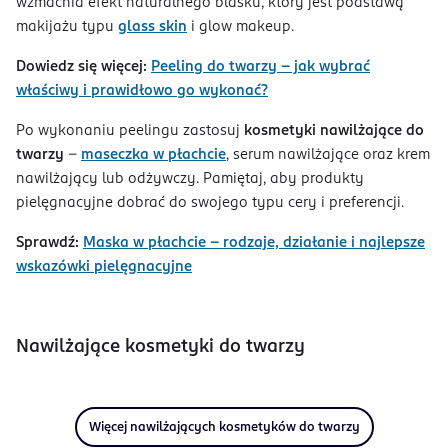
wzmacnia efekt naturalnego blasku, który jest podstawą
makijażu typu
glass skin
i glow makeup.
Dowiedz się więcej:
Peeling do twarzy – jak wybrać
właściwy i prawidłowo go wykonać?
Po wykonaniu peelingu zastosuj
kosmetyki nawilżające do
twarzy
–
maseczka w płachcie
, serum nawilżające oraz krem
nawilżający lub odżywczy. Pamiętaj, aby produkty
pielęgnacyjne dobrać do swojego typu cery i preferencji.
Sprawdź:
Maska w płachcie – rodzaje, działanie i najlepsze
wskazówki pielęgnacyjne
Nawilżające kosmetyki do twarzy
Więcej nawilżających kosmetyków do twarzy