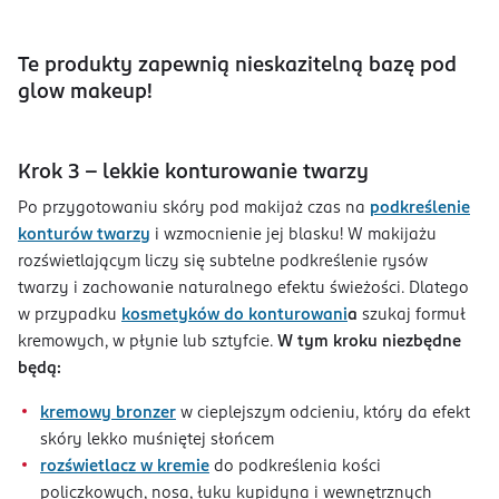
Te produkty zapewnią nieskazitelną bazę pod
glow makeup!
Krok 3 - lekkie konturowanie twarzy
Po przygotowaniu skóry pod makijaż czas na
podkreślenie
konturów twarzy
i wzmocnienie jej blasku! W makijażu
rozświetlającym liczy się subtelne podkreślenie rysów
twarzy i zachowanie naturalnego efektu świeżości. Dlatego
w przypadku
kosmetyków do konturowani
a
szukaj formuł
kremowych, w płynie lub sztyfcie.
W tym kroku niezbędne
będą:
kremowy bronzer
w cieplejszym odcieniu, który da efekt
skóry lekko muśniętej słońcem
rozświetlacz
w kremie
do podkreślenia kości
policzkowych, nosa, łuku kupidyna i wewnętrznych