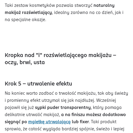
Taki zestaw kosmetyków pozwala stworzyć
naturalny
makijaż rozświetlający
, idealny zarówno na co dzień, jak i
na specjalne okazje.
Kropka nad "i" rozświetlającego makijażu -
oczy, brwi, usta
Krok 5 - utrwalenie efektu
Na koniec warto zadbać o trwałość makijażu, tak aby świeży
i promienny efekt utrzymał się jak najdłużej. Wcześniej
pojawił się już
sypki puder transparentny
, który pomaga
delikatnie utrwalić makijaż,
a na finiszu możesz dodatkowo
sięgnąć po
mgiełkę
utrwalającą
lub fixer
. Taki produkt
sprawia, że całość wygląda bardziej spójnie, świeżo i lepiej