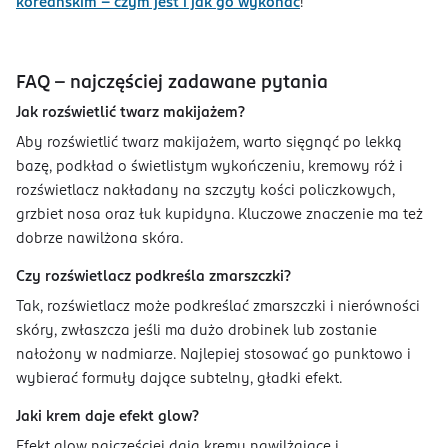
koreańskim - czym jest i jak go wykonać
!
FAQ - najczęściej zadawane pytania
Jak rozświetlić twarz makijażem?
Aby rozświetlić twarz makijażem, warto sięgnąć po lekką
bazę, podkład o świetlistym wykończeniu, kremowy róż i
rozświetlacz nakładany na szczyty kości policzkowych,
grzbiet nosa oraz łuk kupidyna. Kluczowe znaczenie ma też
dobrze nawilżona skóra.
Czy rozświetlacz podkreśla zmarszczki?
Tak, rozświetlacz może podkreślać zmarszczki i nierówności
skóry, zwłaszcza jeśli ma dużo drobinek lub zostanie
nałożony w nadmiarze. Najlepiej stosować go punktowo i
wybierać formuły dające subtelny, gładki efekt.
Jaki krem daje efekt glow?
Efekt glow najczęściej dają kremy nawilżające i