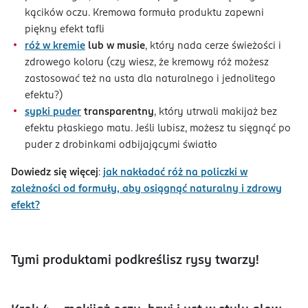
kącików oczu. Kremowa formuła produktu zapewni
piękny efekt tafli
róż w kremie
lub w musie
, który nada cerze świeżości i
zdrowego koloru (czy wiesz, że kremowy róż możesz
zastosować też na usta dla naturalnego i jednolitego
efektu?)
sypki puder
transparentny
, który utrwali makijaż bez
efektu płaskiego matu. Jeśli lubisz, możesz tu sięgnąć po
puder z drobinkami odbijającymi światło
Dowiedz się więcej
:
jak nakładać róż na policzki w
zależności od formuły, aby osiągnąć naturalny i zdrowy
efekt?
Tymi produktami podkreślisz rysy twarzy!