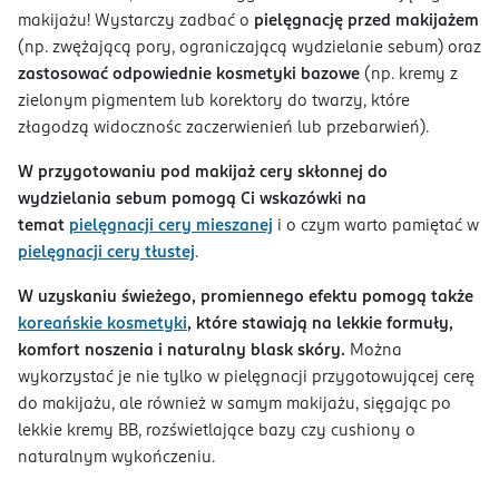
makijażu! Wystarczy zadbać o
pielęgnację przed makijażem
(np. zwężającą pory, ograniczającą wydzielanie sebum) oraz
zastosować odpowiednie kosmetyki bazowe
(np. kremy z
zielonym pigmentem lub korektory do twarzy, które
złagodzą widocznośc zaczerwienień lub przebarwień).
W przygotowaniu pod makijaż cery skłonnej do
wydzielania sebum pomogą Ci wskazówki na
temat
pielęgnacji cery mieszanej
i o czym warto pamiętać w
pielęgnacji cery tłustej
.
W uzyskaniu świeżego, promiennego efektu pomogą także
koreańskie kosmetyki
, które stawiają na lekkie formuły,
komfort noszenia i naturalny blask skóry.
Można
wykorzystać je nie tylko w pielęgnacji przygotowującej cerę
do makijażu, ale również w samym makijażu, sięgając po
lekkie kremy BB, rozświetlające bazy czy cushiony o
naturalnym wykończeniu.