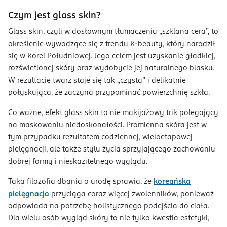
Czym jest glass skin?
Glass skin, czyli w dosłownym tłumaczeniu „szklana cera”, to
określenie wywodzące się z trendu K-beauty, który narodził
się w Korei Południowej. Jego celem jest uzyskanie gładkiej,
rozświetlonej skóry oraz wydobycie jej naturalnego blasku.
W rezultacie twarz staje się tak „czysta” i delikatnie
połyskująca, że zaczyna przypominać powierzchnię szkła.
Co ważne, efekt glass skin to nie makijażowy trik polegający
na maskowaniu niedoskonałości. Promienna skóra jest w
tym przypadku rezultatem codziennej, wieloetapowej
pielęgnacji, ale także stylu życia sprzyjającego zachowaniu
dobrej formy i nieskazitelnego wyglądu.
Taka filozofia dbania o urodę sprawia, że
koreańska
pielęgnacja
przyciąga coraz więcej zwolenników, ponieważ
odpowiada na potrzebę holistycznego podejścia do ciała.
Dla wielu osób wygląd skóry to nie tylko kwestia estetyki,