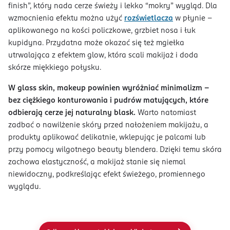
finish”, który nada cerze świeży i lekko “mokry” wygląd. Dla
wzmocnienia efektu można użyć
rozświetlacza
w płynie –
aplikowanego na kości policzkowe, grzbiet nosa i łuk
kupidyna. Przydatna może okazać się też mgiełka
utrwalająca z efektem glow, która scali makijaż i doda
skórze miękkiego połysku.
W glass skin, makeup powinien wyróżniać minimalizm –
bez ciężkiego konturowania i pudrów matujących, które
odbierają cerze jej naturalny blask.
Warto natomiast
zadbać o nawilżenie skóry przed nałożeniem makijażu, a
produkty aplikować delikatnie, wklepując je palcami lub
przy pomocy wilgotnego beauty blendera. Dzięki temu skóra
zachowa elastyczność, a makijaż stanie się niemal
niewidoczny, podkreślając efekt świeżego, promiennego
wyglądu.