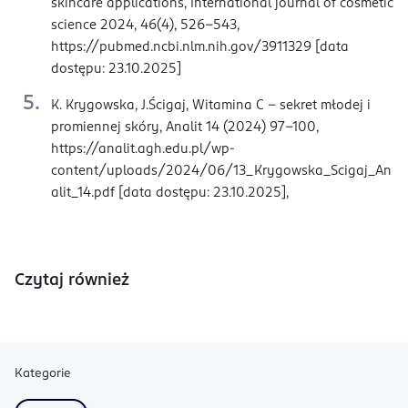
skincare applications, International journal of cosmetic
science 2024, 46(4), 526–543,
https://pubmed.ncbi.nlm.nih.gov/3911329 [data
dostępu: 23.10.2025]
K. Krygowska, J.Ścigaj, Witamina C – sekret młodej i
promiennej skóry, Analit 14 (2024) 97–100,
https://analit.agh.edu.pl/wp-
content/uploads/2024/06/13_Krygowska_Scigaj_An
alit_14.pdf [data dostępu: 23.10.2025],
Czytaj również
Kategorie