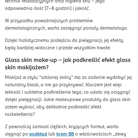
technik relaksacyjnych oraz higiena snu – jego
odpowiednia ilość (7-8 godzin) i jakość.
W przypadku poważniejszych problemów
dermatologicznych, warto zasięgnąć porady dermatologa.
Dzięki holistycznemu podejściu do pielęgnacji, jej efekty
będą bardziej widoczne i przede wszystkim trwałe.
Glass skin make-up – jak podkreślić efekt glass
skin makijażem?
Makijaż w stylu “szklanej skóry” ma za zadanie wydobyć jej
naturalny blask, a nie go przykrywać. Kluczem jest więc
lekkość i subtelne podkreślenie tego, co udało się osiągnąć
dzięki pielęgnacji. Jakie makeupowe produkty do glass skin
zatem wybrać, aby delikatnie podkreślić efekt
rozświetlenia?
Z pewnością zamiast ciężkich, kryjących formuł, warto
sięgnąć po
podkład
lub
krem BB
o właściwościach „dewy