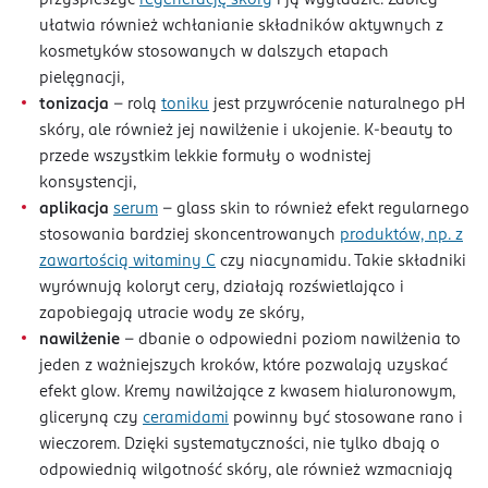
ułatwia również wchłanianie składników aktywnych z
kosmetyków stosowanych w dalszych etapach
pielęgnacji,
tonizacja
– rolą
toniku
jest przywrócenie naturalnego pH
skóry, ale również jej nawilżenie i ukojenie. K-beauty to
przede wszystkim lekkie formuły o wodnistej
konsystencji,
aplikacja
serum
– glass skin to również efekt regularnego
stosowania bardziej skoncentrowanych
produktów, np. z
zawartością witaminy C
czy niacynamidu. Takie składniki
wyrównują koloryt cery, działają rozświetlająco i
zapobiegają utracie wody ze skóry,
nawilżenie
– dbanie o odpowiedni poziom nawilżenia to
jeden z ważniejszych kroków, które pozwalają uzyskać
efekt glow. Kremy nawilżające z kwasem hialuronowym,
gliceryną czy
ceramidami
powinny być stosowane rano i
wieczorem. Dzięki systematyczności, nie tylko dbają o
odpowiednią wilgotność skóry, ale również wzmacniają