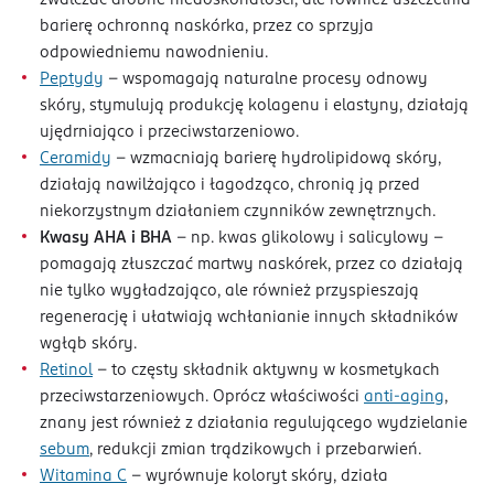
barierę ochronną naskórka, przez co sprzyja
odpowiedniemu nawodnieniu.
Peptydy
– wspomagają naturalne procesy odnowy
skóry, stymulują produkcję kolagenu i elastyny, działają
ujędrniająco i przeciwstarzeniowo.
Ceramidy
– wzmacniają barierę hydrolipidową skóry,
działają nawilżająco i łagodząco, chronią ją przed
niekorzystnym działaniem czynników zewnętrznych.
Kwasy AHA i BHA
– np. kwas glikolowy i salicylowy –
pomagają złuszczać martwy naskórek, przez co działają
nie tylko wygładzająco, ale również przyspieszają
regenerację i ułatwiają wchłanianie innych składników
wgłąb skóry.
Retinol
– to częsty składnik aktywny w kosmetykach
przeciwstarzeniowych. Oprócz właściwości
anti-aging
,
znany jest również z działania regulującego wydzielanie
sebum
, redukcji zmian trądzikowych i przebarwień.
Witamina C
– wyrównuje koloryt skóry, działa