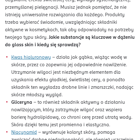
przemyślanej pielęgnacji. Musisz jednak pamiętać, że nie
istnieją uniwersalne rozwiązania dla każdego. Produkty
trzeba wybierać świadomie, uwzględniając składniki
aktywne w kosmetykach, tak aby odpowiadały na potrzeby
twojego typu skóry.
Jakie substancje są kluczowe w dążeniu
do glass skin i kiedy się sprawdzą?
Kwas hialuronowy
– działa jak gąbka, wiążąc wodę w
skórze, przez co zapewnia jej odpowiednie nawilżenie.
Utrzymanie wilgoci jest niezbędnym elementem dla
uzyskania efektu gładkiej, świetlistej cery, a ponadto
składnik ten wygładza drobne linie i zmarszczki, nadając
skórze młodszy wygląd.
Gliceryna
– to również składnik aktywny o działaniu
nawilżającym, który zatrzymuje wilgoć oraz wspiera
barierę hydrolipidową, co chroni cerę przed utratą wody.
Skóra dzięki temu jest promienna i elastyczna.
Niacynamid
– wyrównuje koloryt skóry, pomaga
zwalczać drobne niedoskonałości, ale również uszczelnia