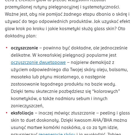
przemyślanej rutyny pielęgnacyjnej i systematyczności.
Ważne jest, aby nie pomijać żadnego etapu dbania o skórę i
używać do tego odpowiednich produktów. Jak uzyskać efekt
glow krok po kroku i jakie kosmetyki służą glass skin? Oto
dokładny plan:
oczyszczanie
– powinno być dokładne, ale jednocześnie
delikatne. W koreańskiej pielęgnacji popularne jest
oczyszczanie dwuetapowe
– najpierw demakijaż z
użyciem odpowiedniego dla Twojej skóry oleju, balsamu,
masałeka lub płynu micelarnego, a następnie
zastosowanie łagodnego produktu na bazie wody.
Dzięki temu skutecznie pozbędziesz się “kolorowych”
kosmetyków, a także nadmiaru sebum i innych
zanieczyszczeń,
eksfoliacja
– inaczej mówiąc złuszczanie – peeling i glass
skin to duet doskonały. Dzięki kwasom AHA/BHA można
usunąć martwe komórki naskórka, a co za tym idzie,
przyspieszyć
regenerację skóry
i ją wygładzić. Zabieg