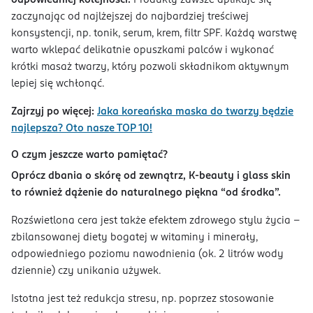
zaczynając od najlżejszej do najbardziej treściwej
konsystencji, np. tonik, serum, krem, filtr SPF. Każdą warstwę
warto wklepać delikatnie opuszkami palców i wykonać
krótki masaż twarzy, który pozwoli składnikom aktywnym
lepiej się wchłonąć.
Zajrzyj po więcej:
Jaka koreańska maska do twarzy będzie
najlepsza? Oto nasze TOP 10!
O czym jeszcze warto pamiętać?
Oprócz dbania o skórę od zewnątrz, K-beauty i glass skin
to również dążenie do naturalnego piękna “od środka”.
Rozświetlona cera jest także efektem zdrowego stylu życia –
zbilansowanej diety bogatej w witaminy i minerały,
odpowiedniego poziomu nawodnienia (ok. 2 litrów wody
dziennie) czy unikania używek.
Istotna jest też redukcja stresu, np. poprzez stosowanie