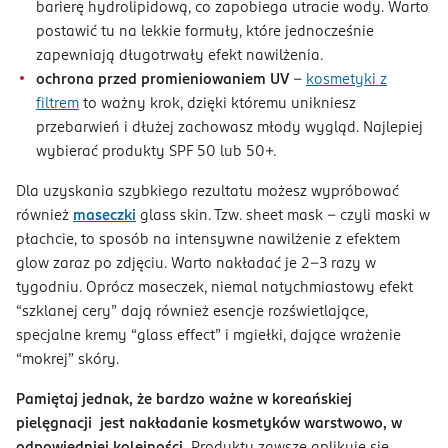
barierę hydrolipidową, co zapobiega utracie wody. Warto
postawić tu na lekkie formuły, które jednocześnie
zapewniają długotrwały efekt nawilżenia.
ochrona przed promieniowaniem UV
–
kosmetyki z
filtrem
to ważny krok, dzięki któremu unikniesz
przebarwień i dłużej zachowasz młody wygląd. Najlepiej
wybierać produkty SPF 50 lub 50+.
Dla uzyskania szybkiego rezultatu możesz wypróbować
również
maseczki
glass skin. Tzw. sheet mask – czyli maski w
płachcie, to sposób na intensywne nawilżenie z efektem
glow zaraz po zdjęciu. Warto nakładać je 2-3 razy w
tygodniu. Oprócz maseczek, niemal natychmiastowy efekt
“szklanej cery” dają również esencje rozświetlające,
specjalne kremy “glass effect” i mgiełki, dające wrażenie
“mokrej” skóry.
Pamiętaj jednak, że bardzo ważne w koreańskiej
pielęgnacji jest nakładanie kosmetyków warstwowo, w
odpowiedniej kolejności.
Produkty zawsze aplikuje się