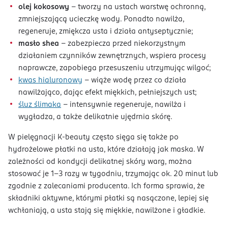
olej kokosowy
– tworzy na ustach warstwę ochronną,
zmniejszającą ucieczkę wody. Ponadto nawilża,
regeneruje, zmiękcza usta i działa antyseptycznie;
masło shea
– zabezpiecza przed niekorzystnym
działaniem czynników zewnętrznych, wspiera procesy
naprawcze, zapobiega przesuszeniu utrzymując wilgoć;
kwas hialuronowy
– wiąże wodę przez co działa
nawilżająco, dając efekt miękkich, pełniejszych ust;
śluz ślimaka
– intensywnie regeneruje, nawilża i
wygładza, a także delikatnie ujędrnia skórę.
W pielęgnacji K-beauty często sięga się także po
hydrożelowe płatki na usta, które działają jak maska. W
zależności od kondycji delikatnej skóry warg, można
stosować je 1-3 razy w tygodniu, trzymając ok. 20 minut lub
zgodnie z zalecaniami producenta. Ich forma sprawia, że
składniki aktywne, którymi płatki są nasączone, lepiej się
wchłaniają, a usta stają się miękkie, nawilżone i gładkie.