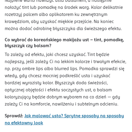
Najpierw warto nawilżyć usta balsamem, a następnie
nałożyć tint lub pomadkę na środek warg. Kolor delikatnie
rozetrzyj palcem albo aplikatorem ku zewnętrznym
krawędziom, aby uzyskać miękkie przejście. Na koniec
można dodać odrobinę błyszczyka dla świeższego efektu.
Co wybrać do koreańskiego makijażu ust – tint, pomadkę,
błyszczyk czy balsam?
To zależy od efektu, jaki chcesz uzyskać. Tint będzie
najlepszy, jeśli zależy Ci na lekkim kolorze i trwałym efekcie,
np. przy ombre lips albo blurred lips. Pomadka sprawdzi się
wtedy, gdy chcesz mocniej podkreślić usta i uzyskać
bardziej wyrazisty kolor. Błyszczyk doda świeżości,
optycznej objętości i efektu soczystych ust, a balsam
koloryzujący będzie dobrym wyborem na co dzień — gdy
zależy Ci na komforcie, nawilżeniu i subtelnym odcieniu.
Sprawdź:
Jak malować usta? Sprytne sposoby na sposoby
na efektowny look