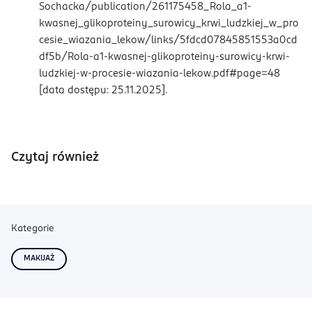
Sochacka/publication/261175458_Rola_a1-
kwasnej_glikoproteiny_surowicy_krwi_ludzkiej_w_pro
cesie_wiazania_lekow/links/5fdcd07845851553a0cd
df5b/Rola-a1-kwasnej-glikoproteiny-surowicy-krwi-
ludzkiej-w-procesie-wiazania-lekow.pdf#page=48
[data dostępu: 25.11.2025].
Czytaj również
Kategorie
MAKIJAŻ