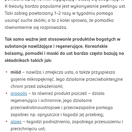
K-beauty bardzo popularne jest wykonywanie peelingu ust.
Taki zabieg powtarzany 1-2 razy w tygodniu pomaga
usunąć suche skórki, a to z kolei sprawia, że pomadka
równomiernie się rozprowadza.
Tak samo ważne jest stosowanie produktów bogatych w
substancje nawilżające i regenerujące. Koreańskie
balsamy, pomadki i maski do ust bardzo często bazują na
składnikach takich jak:
miód
– nawilża i zmiękcza usta, a także przyspiesza
gojenie mikropęknięć. Jego działanie przeciwbakteryjne
chroni przed zakażeniami;
propolis
– to również produkt pszczeli – działa
regenerująco i ochronnie, jego działanie
przeciwdrobnoustrojowe i przeciwzapalne pomaga
zapobiec np. opryszczce i łagodzi jej przebieg;
aloes
– łagodzi podrażnienia, zapobiega przesuszeniu i
pierzchnięciu ust;