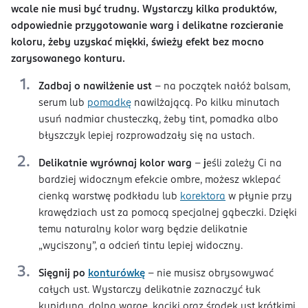
wcale nie musi być trudny. Wystarczy kilka produktów,
odpowiednie przygotowanie warg i delikatne rozcieranie
koloru, żeby uzyskać miękki, świeży efekt bez mocno
zarysowanego konturu.
Zadbaj o nawilżenie ust
– na początek nałóż balsam,
serum lub
pomadkę
nawilżającą. Po kilku minutach
usuń nadmiar chusteczką, żeby tint, pomadka albo
błyszczyk lepiej rozprowadzały się na ustach.
Delikatnie wyrównaj kolor warg
–
j
eśli zależy Ci na
bardziej widocznym efekcie ombre, możesz wklepać
cienką warstwę podkładu lub
korektora
w płynie przy
krawędziach ust za pomocą specjalnej gąbeczki. Dzięki
temu naturalny kolor warg będzie delikatnie
„wyciszony”, a odcień tintu lepiej widoczny.
Sięgnij po
konturówkę
– nie musisz obrysowywać
całych ust. Wystarczy delikatnie zaznaczyć łuk
kupidyna, dolną wargę, kąciki oraz środek ust krótkimi