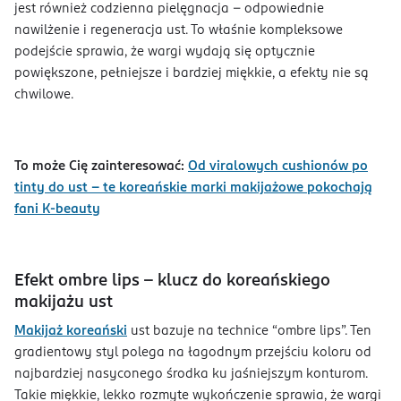
jest również codzienna pielęgnacja – odpowiednie
nawilżenie i regeneracja ust. To właśnie kompleksowe
podejście sprawia, że wargi wydają się optycznie
powiększone, pełniejsze i bardziej miękkie, a efekty nie są
chwilowe.
To może Cię zainteresować:
Od viralowych cushionów po
tinty do ust – te koreańskie marki makijażowe pokochają
fani K-beauty
Efekt ombre lips – klucz do koreańskiego
makijażu ust
Makijaż koreański
ust bazuje na technice “ombre lips”. Ten
gradientowy styl polega na łagodnym przejściu koloru od
najbardziej nasyconego środka ku jaśniejszym konturom.
Takie miękkie, lekko rozmyte wykończenie sprawia, że wargi