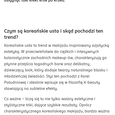
osiągnąć taki efekt krok po kroku.
Czym są koreańskie usta i skąd pochodzi ten
trend?
Koreańskie usta to trend w makijażu inspirowany azjatycką
estetyką. W przeciwieństwie do ciężkich i intesywnych
kolorostycznie zachodnich makeup-ów, charakteryzują go
płynne przejścia łagodnych barw oraz delikatny,
dziewczęcy look, który dodaje twarzy naturalnego blasku i
młodzieńczej świeżości. Styl ten pochodzi z Korei
Południowej i idealnie wpisuje się w filozofię K-beauty
stawiającą na subtelne efekty.
Co ważne – liczą się tu nie tylko walory estetyczne i
stylistyczne triki, dające szybkie rezultaty. Oprócz
charakterystycznego koreańskiego makijażu, bardzo ważna