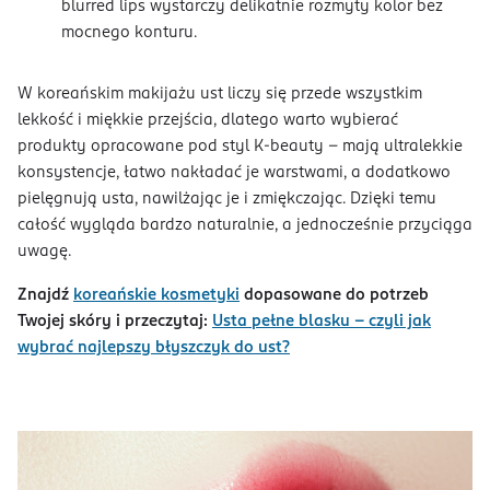
blurred lips wystarczy delikatnie rozmyty kolor bez
mocnego konturu.
W koreańskim makijażu ust liczy się przede wszystkim
lekkość i miękkie przejścia, dlatego warto wybierać
produkty opracowane pod styl K-beauty – mają ultralekkie
konsystencje, łatwo nakładać je warstwami, a dodatkowo
pielęgnują usta, nawilżając je i zmiękczając. Dzięki temu
całość wygląda bardzo naturalnie, a jednocześnie przyciąga
uwagę.
Znajdź
koreańskie kosmetyki
dopasowane do potrzeb
Twojej skóry i przeczytaj:
Usta pełne blasku – czyli jak
wybrać najlepszy błyszczyk do ust?