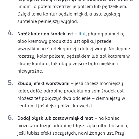
liniami, a potem rozetrzeć je palcem lub pędzelkiem.
Dzięki temu kontur będzie miękki, a usta zyskają
subtelnie pełniejszy wygląd.
Nałóż kolor na środek ust
–
tint
, płynną pomadkę
albo kremowy produkt do ust aplikuj przede
wszystkim na środek górnej i dolnej wargi. Następnie
rozetrzyj kolor palcem, pędzelkiem lub aplikatorem w
stronę konturu, tak aby przejście było miękkie i
niewyraźne.
Zbuduj efekt warstwami
–
jeśli chcesz mocniejszy
kolor, dołóż odrobinę produktu na sam środek ust.
Możesz też połączyć dwa odcienie - ciemniejszy w
centrum i jaśniejszy bliżej krawędzi.
Dodaj błysk lub zostaw miękki mat
–
na koniec
możesz nałożyć odrobinę błyszczyka albo balsamu,
jeśli lubisz efekt soczystych, nawilżonych ust. Przy