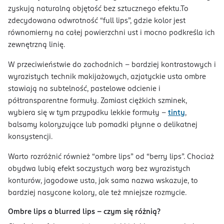
zyskują naturalną objętość bez sztucznego efektu.To
zdecydowana odwrotność “full lips”, gdzie kolor jest
równomierny na całej powierzchni ust i mocno podkreśla ich
zewnętrzną linię.
W przeciwieństwie do zachodnich – bardziej kontrastowych i
wyrazistych technik makijażowych, azjatyckie usta ombre
stawiają na subtelność, pastelowe odcienie i
półtransparentne formuły. Zamiast ciężkich szminek,
wybiera się w tym przypadku lekkie formuły –
tinty
,
balsamy koloryzujące lub pomadki płynne o delikatnej
konsystencji.
Warto rozróżnić również “ombre lips” od “berry lips”. Chociaż
obydwa lubią efekt soczystych warg bez wyrazistych
konturów, jagodowe usta, jak sama nazwa wskazuje, to
bardziej nasycone kolory, ale też mniejsze rozmycie.
Ombre lips a blurred lips - czym się różnią?