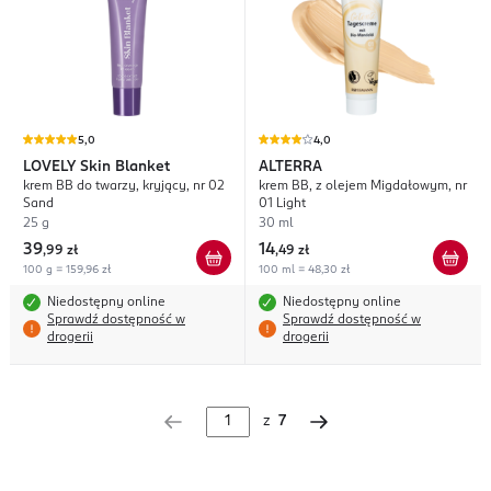
5,0
4,0
LOVELY
Skin Blanket
ALTERRA
krem BB do twarzy, kryjący, nr 02
krem BB, z olejem Migdałowym, nr
Sand
01 Light
25 g
30 ml
39
14
,
99 zł
,
49 zł
100 g = 159,96 zł
100 ml = 48,30 zł
Niedostępny online
Niedostępny online
Sprawdź dostępność w
Sprawdź dostępność w
drogerii
drogerii
z
7