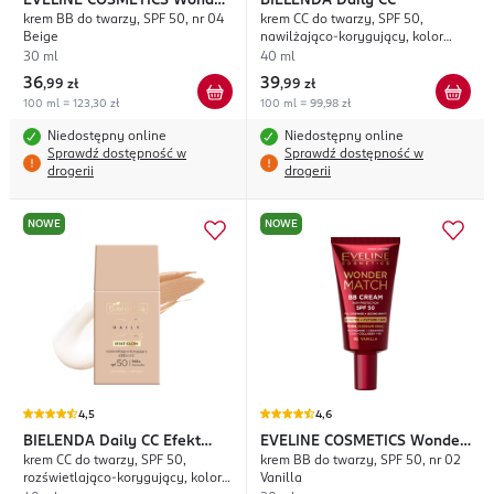
EVELINE COSMETICS
Wonder
BIELENDA
Daily CC
krem BB do twarzy, SPF 50, nr 04
krem CC do twarzy, SPF 50,
Match
Beige
nawilżająco-korygujący, kolor
Uniwersalny
30 ml
40 ml
36
39
,
99 zł
,
99 zł
100 ml = 123,30 zł
100 ml = 99,98 zł
Niedostępny online
Niedostępny online
Sprawdź dostępność w
Sprawdź dostępność w
drogerii
drogerii
NOWE
NOWE
4,5
4,6
BIELENDA
Daily CC Efekt
EVELINE COSMETICS
Wonder
krem CC do twarzy, SPF 50,
krem BB do twarzy, SPF 50, nr 02
Glow
Match
rozświetlająco-korygujący, kolor
Vanilla