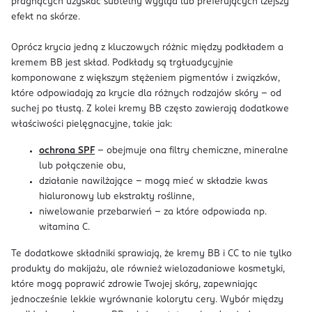
pragnących uzyskać subtelny wygląd lub preferujących lżejszy
efekt na skórze.
Oprócz krycia jedną z kluczowych różnic między podkładem a
kremem BB jest skład. Podkłady są trgłuadycyjnie
komponowane z większym stężeniem pigmentów i związków,
które odpowiadają za krycie dla różnych rodzajów skóry – od
suchej po tłustą. Z kolei kremy BB często zawierają dodatkowe
właściwości pielęgnacyjne, takie jak:
ochrona SPF
– obejmuje ona filtry chemiczne, mineralne
lub połączenie obu,
działanie nawilżające – mogą mieć w składzie kwas
hialuronowy lub ekstrakty roślinne,
niwelowanie przebarwień – za które odpowiada np.
witamina C.
Te dodatkowe składniki sprawiają, że kremy BB i CC to nie tylko
produkty do makijażu, ale również wielozadaniowe kosmetyki,
które mogą poprawić zdrowie Twojej skóry, zapewniając
jednocześnie lekkie wyrównanie kolorytu cery. Wybór między