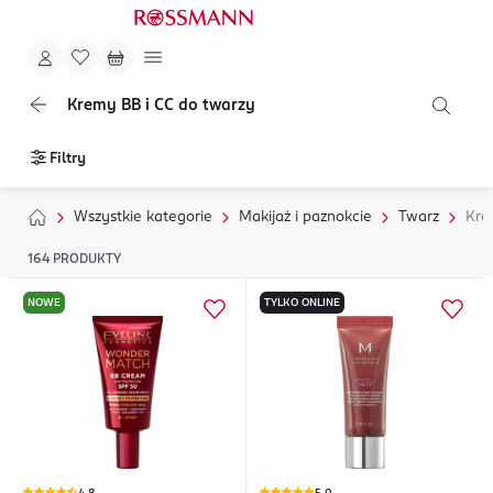
Kremy BB i CC do twarzy
Filtry
Wszystkie kategorie
Makijaż i paznokcie
Twarz
Kre
164
PRODUKTY
NOWE
TYLKO ONLINE