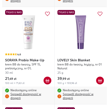
drogerii
drogerii
TYLKO U NAS
TYLKO U NAS
4,6
SORAYA
Probio Make-Up
LOVELY
Skin Blanket
krem BB do twarzy, SPF 15,
krem BB do twarzy, kryjący, nr 01
prebiotyczny, nr 01;
Natural
30 ml
25 g
21
39
,
49 zł
,
99 zł
100 ml = 71,63 zł
100 g = 159,96 zł
Niedostępny online
Niedostępny online
Sprawdź dostępność w
Sprawdź dostępność w
drogerii
drogerii