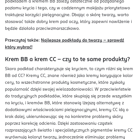
podkładem a kremem BB zależy ostatecznie od pożądanego
poziomu krycia i tego, czy w codziennym makijażu priorytetowo
traktujesz korzyści pielęgnacyjne. Dbając o skórę twarzy, warto
stosować także dobry krem pod oczy, który zapewni nawilżenie i
będzie działała przeciwzmarszczkowo.
Przeczytaj także:
Najlepsze podkłady do twarzy – sprawdź
który wybrać!
Krem BB a krem CC – czy to te same produkty?
Skoro podkład charakteryzuje się kryciem, to czym różni się krem
BB od CC? Kremy CC, znane również jako kremy korygujące kolor
cery, to wszechstronne produkty kosmetyczne, które zyskały
popularność dzięki swojej wielozadaniowości. W przeciwieństwie
do tradycyjnych podkładów, które skupiają się przede wszystkim
na kryciu, i kremów BB, które stanowią lżejszą alternatywę z
dodatkowymi właściwościami pielęgnacyjnymi, kremy CC idą o
krok dalej, ukierunkowując się na konkretne problemy skóry
poprzez korekcję odcienia. Dzięki zastosowaniu cząstek
rozpraszających światło i specjalistycznych pigmentów kremy CC
wyrównują koloryt twarzy, jednocześnie eliminując problemy