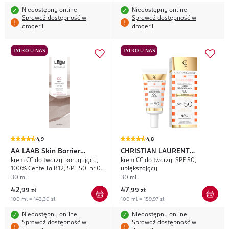
Niedostępny online
Niedostępny online
Sprawdź dostępność w
Sprawdź dostępność w
drogerii
drogerii
TYLKO U NAS
TYLKO U NAS
4,9
4,8
AA
LAAB Skin Barrier
CHRISTIAN LAURENT
krem CC do twarzy, korygujący,
krem CC do twarzy, SPF 50,
Protection
Luminosité
100% Centella B12, SPF 50, nr 03
upiększający
Beige
30 ml
30 ml
42
47
,
99 zł
,
99 zł
100 ml = 143,30 zł
100 ml = 159,97 zł
Niedostępny online
Niedostępny online
Sprawdź dostępność w
Sprawdź dostępność w