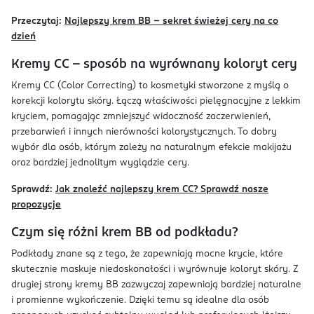
Przeczytaj:
Najlepszy krem BB - sekret świeżej cery na co
dzień
Kremy CC – sposób na wyrównany koloryt cery
Kremy CC (Color Correcting) to kosmetyki stworzone z myślą o
korekcji kolorytu skóry. Łączą właściwości pielęgnacyjne z lekkim
kryciem, pomagając zmniejszyć widoczność zaczerwienień,
przebarwień i innych nierówności kolorystycznych. To dobry
wybór dla osób, którym zależy na naturalnym efekcie makijażu
oraz bardziej jednolitym wyglądzie cery.
Sprawdź:
Jak znaleźć najlepszy krem CC? Sprawdź nasze
propozycje
Czym się różni krem BB od podkładu?
Podkłady znane są z tego, że zapewniają mocne krycie, które
skutecznie maskuje niedoskonałości i wyrównuje koloryt skóry. Z
drugiej strony kremy BB zazwyczaj zapewniają bardziej naturalne
i promienne wykończenie. Dzięki temu są idealne dla osób