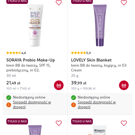
TYLKO U NAS
TYLKO U NAS
4,6
5,0
SORAYA
Probio Make-Up
LOVELY
Skin Blanket
krem BB do twarzy, SPF 15,
krem BB do twarzy, kryjący, nr 03
prebiotyczny, nr 02;
Cream
30 ml
25 g
21
39
,
49 zł
,
99 zł
100 ml = 71,63 zł
100 g = 159,96 zł
Niedostępny online
Niedostępny online
Sprawdź dostępność w
Sprawdź dostępność w
drogerii
drogerii
TYLKO U NAS
TYLKO U NAS