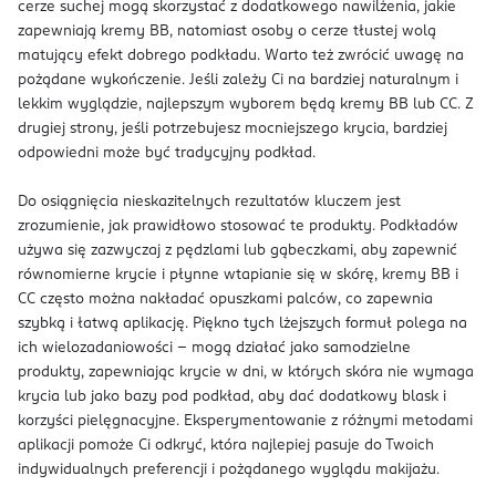
cerze suchej mogą skorzystać z dodatkowego nawilżenia, jakie
zapewniają kremy BB, natomiast osoby o cerze tłustej wolą
matujący efekt dobrego podkładu. Warto też zwrócić uwagę na
pożądane wykończenie. Jeśli zależy Ci na bardziej naturalnym i
lekkim wyglądzie, najlepszym wyborem będą kremy BB lub CC. Z
drugiej strony, jeśli potrzebujesz mocniejszego krycia, bardziej
odpowiedni może być tradycyjny podkład.
Do osiągnięcia nieskazitelnych rezultatów kluczem jest
zrozumienie, jak prawidłowo stosować te produkty. Podkładów
używa się zazwyczaj z pędzlami lub gąbeczkami, aby zapewnić
równomierne krycie i płynne wtapianie się w skórę, kremy BB i
CC często można nakładać opuszkami palców, co zapewnia
szybką i łatwą aplikację. Piękno tych lżejszych formuł polega na
ich wielozadaniowości – mogą działać jako samodzielne
produkty, zapewniając krycie w dni, w których skóra nie wymaga
krycia lub jako bazy pod podkład, aby dać dodatkowy blask i
korzyści pielęgnacyjne. Eksperymentowanie z różnymi metodami
aplikacji pomoże Ci odkryć, która najlepiej pasuje do Twoich
indywidualnych preferencji i pożądanego wyglądu makijażu.