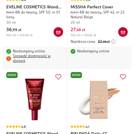
4,8
5,0
EVELINE COSMETICS
Wonder
MISSHA
Perfect Cover
krem BB do twarzy, SPF 50, nr 01
krem BB do twarzy, SPF 42, nr 23
Match
Ivory
Natural Beige
30 ml
20 ml
36
27
,
99 zł
,
49 zł
100 ml = 123,30 zł
100 ml = 137,45 zł
Najniższa cena:
32
,99
zł
Niedostępny online
Niedostępny online
Sprawdź dostępność w
drogerii
NOWE
NOWE
4,8
4,1