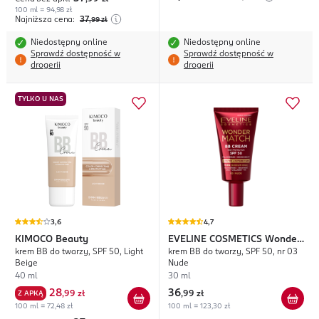
100 ml = 94,98 zł
Najniższa cena:
37
,99
zł
Niedostępny online
Niedostępny online
Sprawdź dostępność w
Sprawdź dostępność w
drogerii
drogerii
TYLKO U NAS
3,6
4,7
KIMOCO
Beauty
EVELINE COSMETICS
Wonder
krem BB do twarzy, SPF 50, Light
krem BB do twarzy, SPF 50, nr 03
Match
Beige
Nude
40 ml
30 ml
28
36
Z APKĄ
,
99 zł
,
99 zł
100 ml = 72,48 zł
100 ml = 123,30 zł