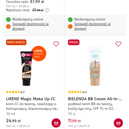
37
Cena bez apki:
,99
zł
100 ml = 94,98 zł
Najniższa cena:
37
,99
zł
Niedostępny online
Niedostępny online
Sprawdź dostępność w
Sprawdź dostępność w
drogerii
drogerii
MAM WIĘCEJ
MEGA!
4,7
4,3
LIRENE
Magic Make Up CC
BIELENDA
BB Cream All-In-
krem CC do twarzy, nawilżająco-
podkład-krem BB do twarzy,
One
koloryzujący, dopasowujący się
każdy typ cery, SPF 15, nr 02
do cery
Śniady
36 ml
30 g
24
11
,
99 zł
,
99 zł
100 ml = 69,42 zł
100 g = 39,97 zł