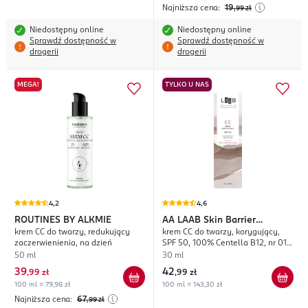
Najniższa cena:
19
,99
zł
Niedostępny online
Niedostępny online
Sprawdź dostępność w
Sprawdź dostępność w
drogerii
drogerii
MEGA!
TYLKO U NAS
4,2
4,6
ROUTINES BY ALKMIE
AA
LAAB Skin Barrier
krem CC do twarzy, redukujący
krem CC do twarzy, korygujący,
Protection
zaczerwienienia, na dzień
SPF 50, 100% Centella B12, nr 01
Light
50 ml
30 ml
39
42
,
99 zł
,
99 zł
100 ml = 79,98 zł
100 ml = 143,30 zł
Najniższa cena:
67
,99
zł