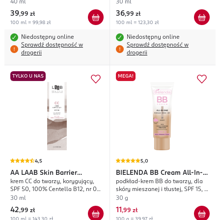
Uniwersalny
40 ml
30 ml
39
36
,
99 zł
,
99 zł
100 ml = 99,98 zł
100 ml = 123,30 zł
Niedostępny online
Niedostępny online
Sprawdź dostępność w
Sprawdź dostępność w
drogerii
drogerii
TYLKO U NAS
MEGA!
4,5
5,0
AA
LAAB Skin Barrier
BIELENDA
BB Cream All-In-
krem CC do twarzy, korygujący,
podkład-krem BB do twarzy, dla
Protection
One
SPF 50, 100% Centella B12, nr 02
skóry mieszanej i tłustej, SPF 15, nr
Medium
01 Jasny
30 ml
30 g
42
11
,
99 zł
,
99 zł
100 ml = 143,30 zł
100 g = 39,97 zł