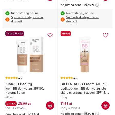
Najniższa cena:
19
,99
zł
Niedostępny online
Niedostępny online
Sprawdź dostępność w
Sprawdź dostępność w
drogerii
drogerii
TYLKO U NAS
MEGA!
4,5
4,8
KIMOCO
Beauty
BIELENDA
BB Cream All-In-
krem BB do twarzy, SPF 50,
podkład-krem BB do twarzy, dla
One
Natural Beige
skóry mieszanej i tłustej, SPF 15, nr
02 Śniady
40 ml
30 g
28
11
Z APKĄ
,
99 zł
,
99 zł
100 ml = 72,48 zł
100 g = 39,97 zł
Najniższa cena:
19
37
,99
zł
Cena bez apki:
,99
zł