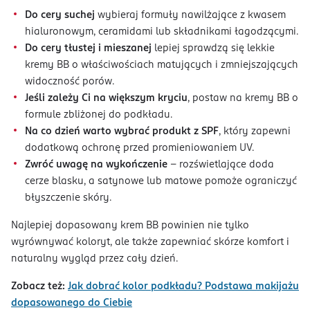
Do cery suchej
wybieraj formuły nawilżające z kwasem
hialuronowym, ceramidami lub składnikami łagodzącymi.
Do cery tłustej i mieszanej
lepiej sprawdzą się lekkie
kremy BB o właściwościach matujących i zmniejszających
widoczność porów.
Jeśli zależy Ci na większym kryciu
, postaw na kremy BB o
formule zbliżonej do podkładu.
Na co dzień warto wybrać produkt z SPF
, który zapewni
dodatkową ochronę przed promieniowaniem UV.
Zwróć uwagę na wykończenie
– rozświetlające doda
cerze blasku, a satynowe lub matowe pomoże ograniczyć
błyszczenie skóry.
Najlepiej dopasowany krem BB powinien nie tylko
wyrównywać koloryt, ale także zapewniać skórze komfort i
naturalny wygląd przez cały dzień.
Zobacz też:
Jak dobrać kolor podkładu? Podstawa makijażu
dopasowanego do Ciebie