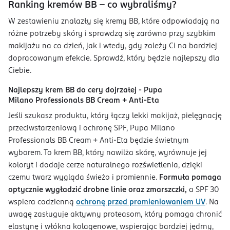
Ranking kremów BB - co wybraliśmy?
W zestawieniu znalazły się kremy BB, które odpowiadają na
różne potrzeby skóry i sprawdzą się zarówno przy szybkim
makijażu na co dzień, jak i wtedy, gdy zależy Ci na bardziej
dopracowanym efekcie. Sprawdź, który będzie najlepszy dla
Ciebie.
Najlepszy krem BB do cery dojrzałej - Pupa
Milano Professionals BB Cream + Anti-Eta
Jeśli szukasz produktu, który łączy lekki makijaż, pielęgnację
przeciwstarzeniową i ochronę SPF, Pupa Milano
Professionals BB Cream + Anti-Eta będzie świetnym
wyborem. To krem BB, który nawilża skórę, wyrównuje jej
koloryt i dodaje cerze naturalnego rozświetlenia, dzięki
czemu twarz wygląda świeżo i promiennie.
Formuła pomaga
optycznie wygładzić drobne linie oraz zmarszczki,
a SPF 30
wspiera codzienną
ochronę przed promieniowaniem UV
. Na
uwagę zasługuje aktywny proteasom, który pomaga chronić
elastynę i włókna kolagenowe, wspierając bardziej jędrny,