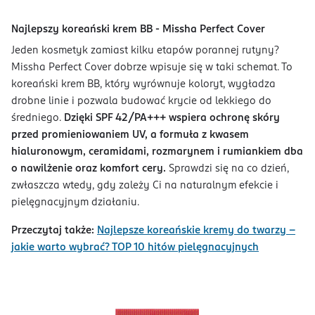
Najlepszy koreański krem BB - Missha Perfect Cover
Jeden kosmetyk zamiast kilku etapów porannej rutyny?
Missha Perfect Cover dobrze wpisuje się w taki schemat. To
koreański krem BB, który wyrównuje koloryt, wygładza
drobne linie i pozwala budować krycie od lekkiego do
średniego.
Dzięki SPF 42/PA+++ wspiera ochronę skóry
przed promieniowaniem UV, a formuła z kwasem
hialuronowym, ceramidami, rozmarynem i rumiankiem dba
o nawilżenie oraz komfort cery.
Sprawdzi się na co dzień,
zwłaszcza wtedy, gdy zależy Ci na naturalnym efekcie i
pielęgnacyjnym działaniu.
Przeczytaj także:
Najlepsze koreańskie kremy do twarzy –
jakie warto wybrać? TOP 10 hitów pielęgnacyjnych