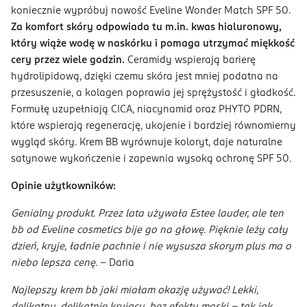
koniecznie wypróbuj nowość Eveline Wonder Match SPF 50.
Za komfort skóry odpowiada tu m.in. kwas hialuronowy,
który wiąże wodę w naskórku i pomaga utrzymać miękkość
cery przez wiele godzin.
Ceramidy wspierają barierę
hydrolipidową, dzięki czemu skóra jest mniej podatna na
przesuszenie, a kolagen poprawia jej sprężystość i gładkość.
Formułę uzupełniają CICA, niacynamid oraz PHYTO PDRN,
które wspierają regenerację, ukojenie i bardziej równomierny
wygląd skóry. Krem BB wyrównuje koloryt, daje naturalne
satynowe wykończenie i zapewnia wysoką ochronę SPF 50.
Opinie użytkowników:
Genialny produkt. Przez lata używała Estee lauder, ale ten
bb od Eveline cosmetics bije go na głowę. Pięknie leży cały
dzień, kryje, ładnie pachnie i nie wysusza skorym plus ma o
niebo lepsza cenę.
- Daria
Najlepszy krem bb jaki miałam okazję używać! Lekki,