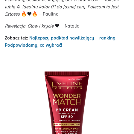
delikatny, delikatnie kryjący, bez efektu maski - tak jak
lubię ☺️ idealny kolor 01 do jasnej cery. Polecam to jest
Sztosss
🔥❤️🔥 - Paulina
Rewelacja. Glow i krycie
❤️ - Natalia
Zobacz też:
Najlepszy podkład nawilżający – ranking.
Podpowiadamy, co wybrać!