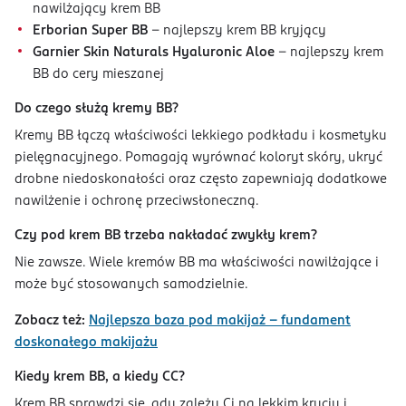
nawilżający krem BB
Erborian Super BB
– najlepszy krem BB kryjący
Garnier Skin Naturals Hyaluronic Aloe
– najlepszy krem
BB do cery mieszanej
Do czego służą kremy BB?
Kremy BB łączą właściwości lekkiego podkładu i kosmetyku
pielęgnacyjnego. Pomagają wyrównać koloryt skóry, ukryć
drobne niedoskonałości oraz często zapewniają dodatkowe
nawilżenie i ochronę przeciwsłoneczną.
Czy pod krem BB trzeba nakładać zwykły krem?
Nie zawsze. Wiele kremów BB ma właściwości nawilżające i
może być stosowanych samodzielnie.
Zobacz też:
Najlepsza baza pod makijaż – fundament
doskonałego makijażu
Kiedy krem BB, a kiedy CC?
Krem BB sprawdzi się, gdy zależy Ci na lekkim kryciu i