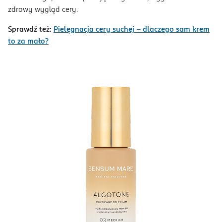
zdrowy wygląd cery.
Sprawdź też:
Pielęgnacja cery suchej – dlaczego sam krem
to za mało?