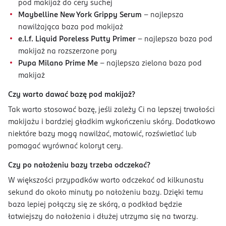
pod makijaż do cery suchej
Maybelline New York Grippy Serum
– najlepsza
nawilżająca baza pod makijaż
e.l.f. Liquid Poreless Putty Primer
– najlepsza baza pod
makijaż na rozszerzone pory
Pupa Milano Prime Me
– najlepsza zielona baza pod
makijaż
Czy warto dawać bazę pod makijaż?
Tak warto stosować bazę, jeśli zależy Ci na lepszej trwałości
makijażu i bardziej gładkim wykończeniu skóry. Dodatkowo
niektóre bazy mogą nawilżać, matowić, rozświetlać lub
pomagać wyrównać koloryt cery.
Czy po nałożeniu bazy trzeba odczekać?
W większości przypadków warto odczekać od kilkunastu
sekund do około minuty po nałożeniu bazy. Dzięki temu
baza lepiej połączy się ze skórą, a podkład będzie
łatwiejszy do nałożenia i dłużej utrzyma się na twarzy.