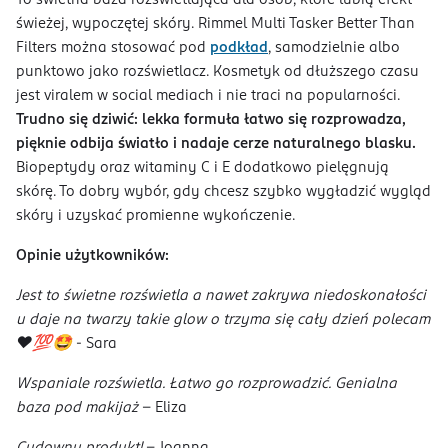
To świetna baza rozświetlająca dla osób, które lubią efekt
świeżej, wypoczętej skóry. Rimmel Multi Tasker Better Than
Filters można stosować pod
podkład
, samodzielnie albo
punktowo jako rozświetlacz. Kosmetyk od dłuższego czasu
jest viralem w social mediach i nie traci na popularności.
Trudno się dziwić: lekka formuła łatwo się rozprowadza,
pięknie odbija światło i nadaje cerze naturalnego blasku.
Biopeptydy oraz witaminy C i E dodatkowo pielęgnują
skórę. To dobry wybór, gdy chcesz szybko wygładzić wygląd
skóry i uzyskać promienne wykończenie.
Opinie użytkowników:
Jest to świetne rozświetla a nawet zakrywa niedoskonałości
u daje na twarzy takie glow o trzyma się cały dzień polecam
❤️💯🤩
- Sara
Wspaniale rozświetla. Łatwo go rozprowadzić. Genialna
baza pod makijaż
- Eliza