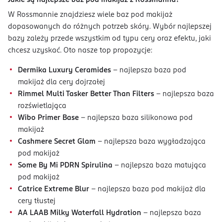
Jakie są najlepsze baz pod makijaż z Rossmanna?
W Rossmannie znajdziesz wiele baz pod makijaż
dopasowanych do różnych potrzeb skóry. Wybór najlepszej
bazy zależy przede wszystkim od typu cery oraz efektu, jaki
chcesz uzyskać. Oto nasze top propozycje:
Dermika Luxury Ceramides
– najlepsza baza pod
makijaż dla cery dojrzałej
Rimmel Multi Tasker Better Than Filters
– najlepsza baza
rozświetlająca
Wibo Primer Base
– najlepsza baza silikonowa pod
makijaż
Cashmere Secret Glam
– najlepsza baza wygładzająca
pod makijaż
Some By Mi PDRN Spirulina
– najlepsza baza matująca
pod makijaż
Catrice Extreme Blur
– najlepsza baza pod makijaż dla
cery tłustej
AA LAAB Milky Waterfall Hydration
– najlepsza baza