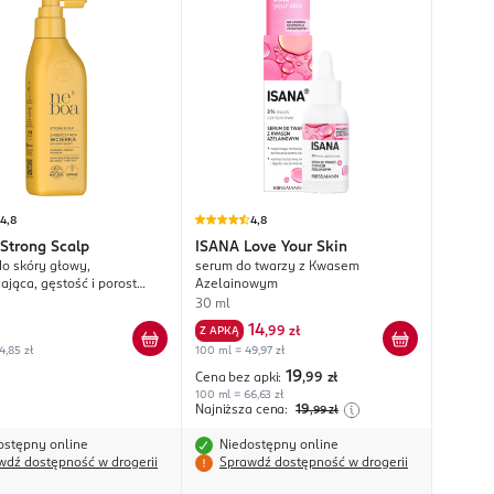
4,8
4,8
Strong Scalp
ISANA
Love Your Skin
do skóry głowy,
serum do twarzy z Kwasem
ająca, gęstość i porost
Azelainowym
30 ml
14
Z APKĄ
,
99 zł
4,85 zł
100 ml = 49,97 zł
19
Cena bez apki:
,99
zł
100 ml = 66,63 zł
Najniższa cena:
19
,99
zł
ostępny online
Niedostępny online
wdź dostępność w drogerii
Sprawdź dostępność w drogerii