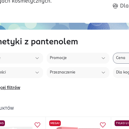
gach kosmetycznych.
Dla
etyki z pantenolem
e
Promocje
Cena
ści
Przeznaczenie
Dla ko
cej filtrów
UKTÓW
NAS
MEGA!
TYLKO U