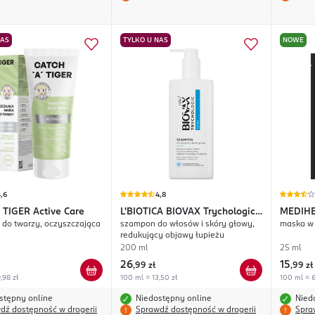
NAS
TYLKO U NAS
NOWE
,6
4,8
 TIGER
Active Care
L'BIOTICA BIOVAX
Trychologic
MEDIH
do twarzy, oczyszczająca
szampon do włosów i skóry głowy,
maska w 
Łupież
redukujący objawy łupieżu
200 ml
25 ml
26
15
,
99 zł
,
99 zł
,98 zł
100 ml = 13,50 zł
100 ml = 6
stępny online
Niedostępny online
Nied
dź dostępność w drogerii
Sprawdź dostępność w drogerii
Spra