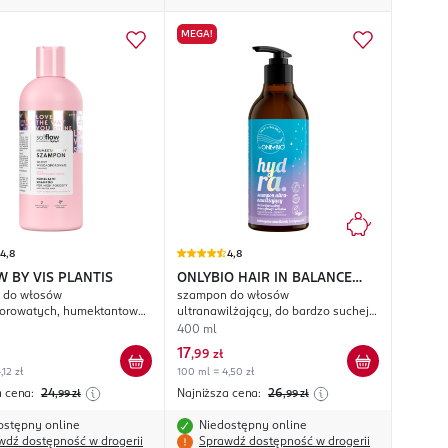
MEGA!
4,8
4,8
W BY VIS PLANTIS
ONLYBIO HAIR IN BALANCE
 do włosów
szampon do włosów
Hydra
orowatych, humektantowy,
ultranawilżający, do bardzo suchej
rzeżwiającego arbuza
skóry głowy i włosów
400 ml
17
,
99 zł
,12 zł
100 ml = 4,50 zł
a cena:
24
Najniższa cena:
26
,99
zł
,99
zł
ostępny online
Niedostępny online
wdź dostępność w drogerii
Sprawdź dostępność w drogerii