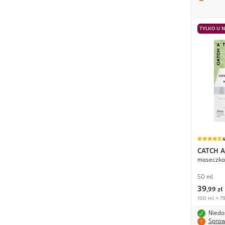
TYLKO U 
4
CATCH A
maseczka 
50 ml
39
,
99 zł
100 ml = 79
Niedo
Spraw