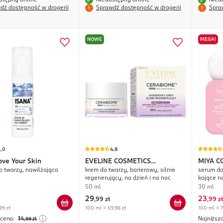
stępny online
Niedostępny online
Nied
dź dostępność w drogerii
Sprawdź dostępność w drogerii
Spra
NOWE
MEGA!
5,0
4,8
ove Your Skin
EVELINE COSMETICS
MIYA C
o twarzy, nawilżająca
krem do twarzy, barierowy, silnie
serum do
Cerabiome
calm.d
regenerujący, na dzień i na noc
kojące n
50 ml
30 ml
29
23
,
99 zł
,
99 zł
99 zł
100 ml = 59,98 zł
100 ml = 7
 cena:
14
Najniższ
,99
zł