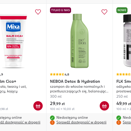
TYLKO U NAS
NOWE
,9
4,8
lm Cica+
NEBOA
Detox & Hydration
FLK
Smo
ała, twarzy i ust,
szampon do włosów normalnych i
odżywka 
ący, kojący
przetłuszczających się, balansujący,
prostowa
lekkość, świeżość i nawilżenie
redukcja
300 ml
250 ml
29
49
,
99 zł
,
99 zł
,98 zł
100 ml = 10,00 zł
100 ml = 2
stępny online
Niedostępny online
Nied
dź dostępność w drogerii
Sprawdź dostępność w drogerii
Spra