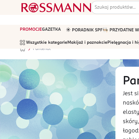
PROMOCJE
GAZETKA
☀️ PORADNIK SPF
🧑🏻‍🍳 PRZYDATNE
Wszystkie kategorie
Makijaż i paznokcie
Pielęgnacja i h
Pantenol
Pa
Jest 
naskó
elast
skóry
łagod