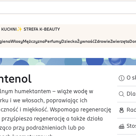
 W KUCHNI
✨ STREFA K-BEAUTY
igiena
Włosy
Mężczyzna
Perfumy
Dziecko
Żywność
Zdrowie
Zwierzęta
Dom
ntenol
O s
silnym humektantem - wiąże wodę w
Dl
rku i we włosach, poprawiając ich
yczność i miękkość. Wspomaga regenerację
Rad
, przyśpiesza regenerację a także działa
Sto
ząco przy podrażnieniach lub po