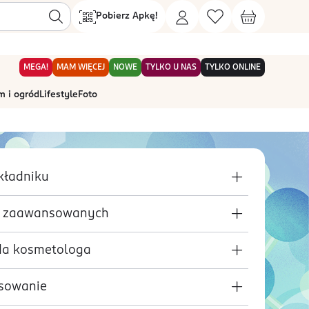
Pobierz Apkę!
MEGA!
MAM WIĘCEJ
NOWE
TYLKO U NAS
TYLKO ONLINE
 i ogród
Lifestyle
Foto
kładniku
a zaawansowanych
a kosmetologa
sowanie