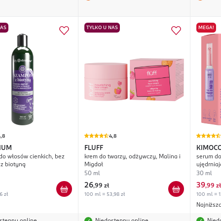
NAS
TYLKO U NAS
MEGA!
,8
4,8
IUM
FLUFF
KIMOC
o włosów cienkich, bez
krem do twarzy, odżywczy, Malina i
serum do
 z biotyną
Migdał
ujędrnia
50 ml
30 ml
26
39
,
99 zł
,
99 zł
6 zł
100 ml = 53,98 zł
100 ml = 1
Najniższ