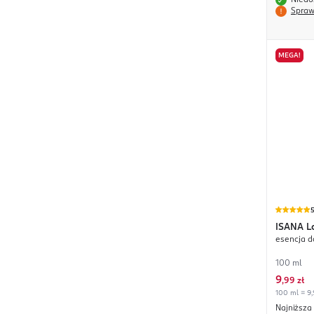
Niedo
Spraw
MEGA!
ISANA
L
esencja d
100 ml
9
,
99 zł
100 ml = 9,
Najniższa