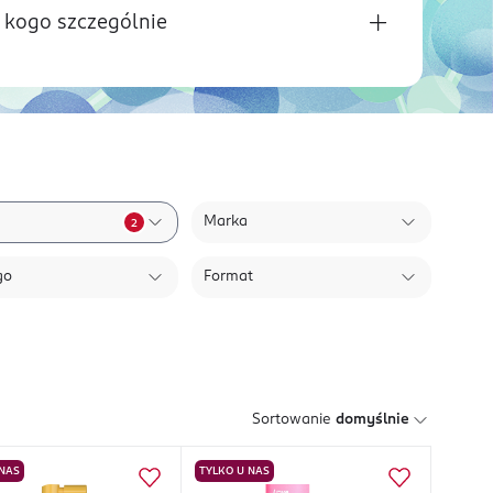
 kogo szczególnie
Marka
2
go
Format
Sortowanie
domyślnie
 NAS
TYLKO U NAS