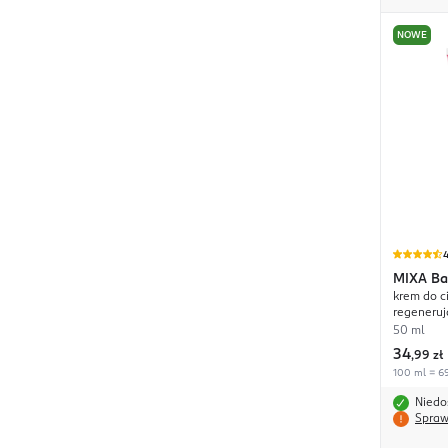
NOWE
4
MIXA
Ba
krem do ci
regeneruj
50 ml
34
,
99 zł
100 ml = 69
Niedo
Spraw