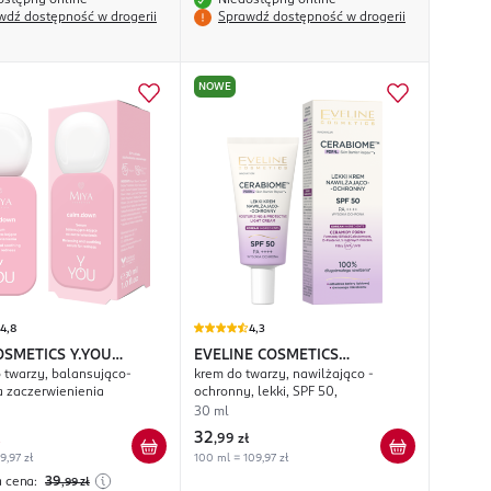
ostępny online
Niedostępny online
wdź dostępność w drogerii
Sprawdź dostępność w drogerii
NOWE
4,8
4,3
OSMETICS
Y.YOU
EVELINE COSMETICS
 twarzy, balansująco-
krem do twarzy, nawilżająco -
own
Cerabiome
a zaczerwienienia
ochronny, lekki, SPF 50,
30 ml
32
,
99 zł
9,97 zł
100 ml = 109,97 zł
a cena:
39
,99
zł