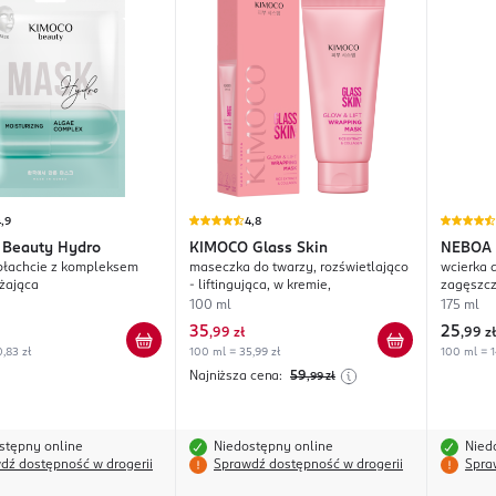
,9
4,8
Beauty Hydro
KIMOCO
Glass Skin
NEBOA
płachcie z kompleksem
maseczka do twarzy, rozświetlająco
wcierka 
lżająca
- liftingująca, w kremie,
zagęszcz
włosów
100 ml
175 ml
35
25
,
99 zł
,
99 zł
,83 zł
100 ml = 35,99 zł
100 ml = 1
Najniższa cena:
59
,99
zł
stępny online
Niedostępny online
Nied
dź dostępność w drogerii
Sprawdź dostępność w drogerii
Spra