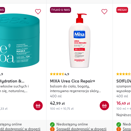
NAS
TYLKO U NAS
MEGA!
,9
4,9
Hydration &
MIXA
Urea Cica Repair+
SO!FLO
 włosów suchych i
balsam do ciała, bogaty,
szampon
ness
 się, naturalna,
intensywna regeneracja skóry
wysokop
e i wygładzenie
bardzo suchej
zapach o
400 ml
400 ml
42
16
,
99 zł
,
49 zł
,33 zł
100 ml = 10,75 zł
100 ml = 4
Najniższ
stępny online
Niedostępny online
Nied
dź dostępność w drogerii
Sprawdź dostępność w drogerii
Spra