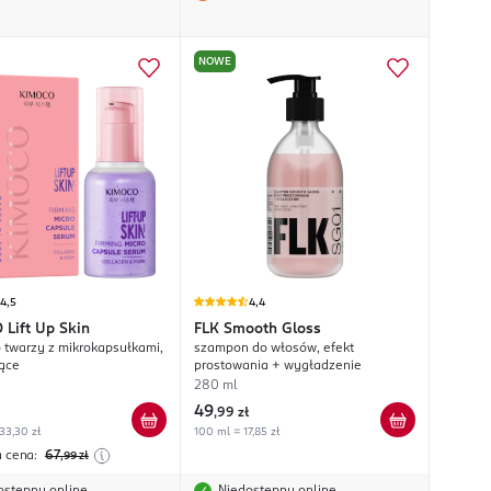
NOWE
4,5
4,4
O
Lift Up Skin
FLK
Smooth Gloss
 twarzy z mikrokapsułkami,
szampon do włosów, efekt
jące
prostowania + wygładzenie
280 ml
49
,
99 zł
33,30 zł
100 ml = 17,85 zł
a cena:
67
,99
zł