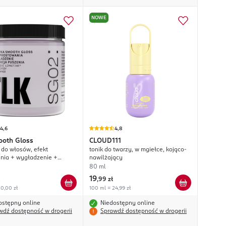
NOWE
4,6
4,8
oth Gloss
CLOUD111
do włosów, efekt
tonik do twarzy, w mgiełce, kojąco-
nia + wygładzenie +
nawilżający
 puszenia
80 ml
19
,
99 zł
0,00 zł
100 ml = 24,99 zł
ostępny online
Niedostępny online
wdź dostępność w drogerii
Sprawdź dostępność w drogerii