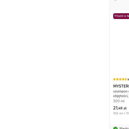
TYLKO U 
4
MYSTER
szampon d
objętości,
300 ml
21
,
49 zł
100 ml = 7,1