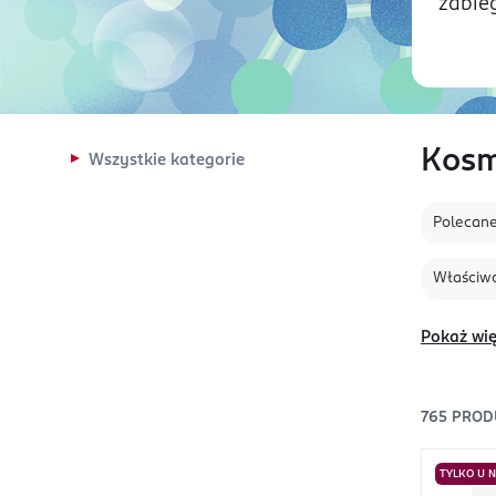
zabie
Kosm
Wszystkie kategorie
Polecan
Właściwo
Pokaż wię
765
PROD
TYLKO U 