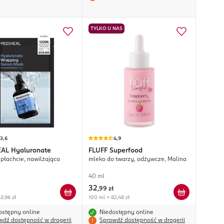
TYLKO U NAS
3,6
4,9
EAL
Hyaluronate
FLUFF
Superfood
płachcie, nawilżająca
mleko do twarzy, odżywcze, Malina
40 ml
32
,
99 zł
3,96 zł
100 ml = 82,48 zł
ostępny online
Niedostępny online
wdź dostępność w drogerii
Sprawdź dostępność w drogerii