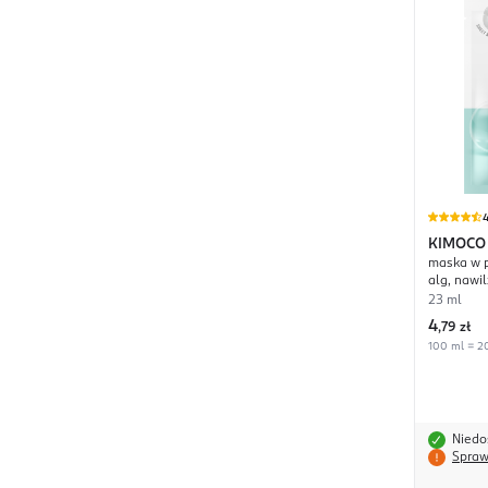
4
KIMOCO
maska w 
alg, nawi
23 ml
4
,
79 zł
100 ml = 20
Niedo
Spraw