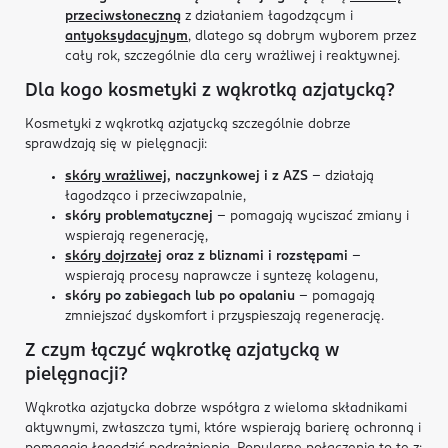
przeciwsłoneczną
z działaniem łagodzącym i
antyoksydacyjnym
, dlatego są dobrym wyborem przez
cały rok, szczególnie dla cery wrażliwej i reaktywnej.
Dla kogo kosmetyki z wąkrotką azjatycką?
Kosmetyki z wąkrotką azjatycką szczególnie dobrze
sprawdzają się w pielęgnacji:
skóry wrażliwej
, naczynkowej i z AZS
– działają
łagodząco i przeciwzapalnie,
s
kóry problematycznej
– pomagają wyciszać zmiany i
wspierają regenerację,
skóry dojrzałej
oraz z bliznami i rozstępami
–
wspierają procesy naprawcze i syntezę kolagenu,
skóry po zabiegach lub po opalaniu
– pomagają
zmniejszać dyskomfort i przyspieszają regenerację.
Z czym łączyć wąkrotkę azjatycką w
pielęgnacji?
Wąkrotka azjatycka dobrze współgra z wieloma składnikami
aktywnymi, zwłaszcza tymi, które wspierają barierę ochronną i