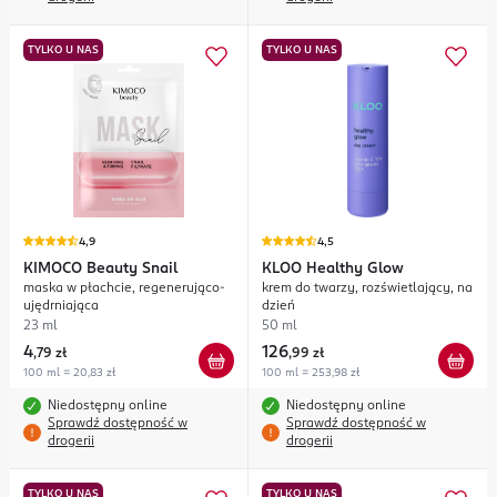
TYLKO U NAS
TYLKO U NAS
4,9
4,5
KIMOCO
Beauty Snail
KLOO
Healthy Glow
maska w płachcie, regenerująco-
krem do twarzy, rozświetlający, na
ujędrniająca
dzień
23 ml
50 ml
4
126
,
79 zł
,
99 zł
100 ml = 20,83 zł
100 ml = 253,98 zł
Niedostępny online
Niedostępny online
Sprawdź dostępność w
Sprawdź dostępność w
drogerii
drogerii
TYLKO U NAS
TYLKO U NAS