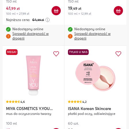
150 ml
150 ml
41
19
,
99 zł
,
49 zł
100 ml = 27,99 zł
100 ml = 12,99 zł
Najniższa cena:
64
,99
zł
Niedostępny online
Niedostępny online
Sprawdź dostępność w
Sprawdź dostępność w
drogerii
drogerii
MEGA!
TYLKO U NAS
4,6
4,2
MIYA COSMETICS
Y.YOU
ISANA
Korean Skincare
mus do oczyszczania twarzy
płatki pod oczy, odświeżające
soft.clay
100 ml
60 szt.