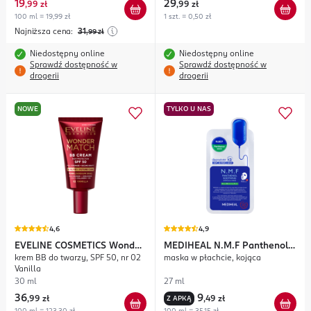
19
29
,
99 zł
,
99 zł
100 ml = 19,99 zł
1 szt. = 0,50 zł
Najniższa cena:
31
,99
zł
Niedostępny online
Niedostępny online
Sprawdź dostępność w
Sprawdź dostępność w
drogerii
drogerii
NOWE
TYLKO U NAS
4,6
4,9
EVELINE COSMETICS
Wonder
MEDIHEAL
N.M.F Panthenol
krem BB do twarzy, SPF 50, nr 02
maska w płachcie, kojąca
Match
Soothing
Vanilla
30 ml
27 ml
36
9
,
99 zł
Z APKĄ
,
49 zł
100 ml = 123,30 zł
100 ml = 35,15 zł