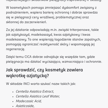
najważniejszych składników pielęgnacji inspirowanej K-beauty.
W kosmetykach pomaga zmniejszać dyskomfort związany z
podrażnieniem, wspiera barierę ochronną i dobrze sprawdza
się w pielęgnacji cery wrażliwej, problematycznej oraz
skłonnej do zaczerwienień.
Za jej działanie odpowiadają m.in. związki triterpenowe, takie
jak azjatykozyd, madekasozyd, kwas azjatykowy i kwas
madekasowy. To one wspierają łagodzenie stanów zapalnych,
pomagają ograniczać reaktywność skóry i wspomagają jej
regenerację.
Dzięki temu CICA dobrze odnajduje się wszędzie tam, gdzie
pielęgnacja ma działać wyciszająco, wzmacniająco i ochronnie.
Jak sprawdzić, czy kosmetyk zawiera
wąkrotkę azjatycką?
W składzie INCI warto szukać nazw takich jak:
Centella Asiatica Extract,
Centella Asiatica Leaf Water,
Madecassic Acid,
Asiaticoside,