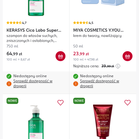
4,7
4,5
KERASYS
Cica Labo Super
MIYA COSMETICS
Y.YOU
szampon do włosów suchych,
krem do twarzy, nawilżający
Aqua
face.it
zniszczonych i osłabionych,
nawilżająco-odżywczy
750 ml
50 ml
64
23
,
99 zł
,
99 zł
100 ml = 8,67 zł
100 ml = 47,98 zł
Najniższa cena:
39
,99
zł
Niedostępny online
Niedostępny online
Sprawdź dostępność w
Sprawdź dostępność w
drogerii
drogerii
NOWE
NOWE