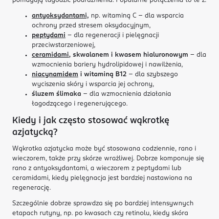
pomagają łagodzić podrażnienia. Popularne połączenia to te z:
antyoksydantami,
np. witaminą C – dla wsparcia
ochrony przed stresem oksydacyjnym,
peptydami
– dla regeneracji i pielęgnacji
przeciwstarzeniowej,
ceramidami
, skwalanem i kwasem hialuronowym
– dla
wzmocnienia bariery hydrolipidowej i nawilżenia,
niacynamidem
i witaminą B12
– dla szybszego
wyciszenia skóry i wsparcia jej ochrony,
śluzem ślimaka
– dla wzmocnienia działania
łagodzącego i regenerującego.
Kiedy i jak często stosować wąkrotkę
azjatycką?
Wąkrotka azjatycka może być stosowana codziennie, rano i
wieczorem, także przy skórze wrażliwej. Dobrze komponuje się
rano z antyoksydantami, a wieczorem z peptydami lub
ceramidami, kiedy pielęgnacja jest bardziej nastawiona na
regenerację.
Szczególnie dobrze sprawdza się po bardziej intensywnych
etapach rutyny, np. po kwasach czy retinolu, kiedy skóra