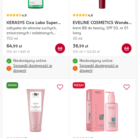
4,8
4,8
KERASYS
Cica Labo Super
EVELINE COSMETICS
Wonder
odżywka do włosów suchych,
krem BB do twarzy, SPF 50, nr 01
Aqua
Match
zniszczonych i osłabionych,
Ivory
intensywnie nawilżająca
750 ml
30 ml
64
36
,
99 zł
,
99 zł
100 ml = 8,67 zł
100 ml = 123,30 zł
Niedostępny online
Niedostępny online
Sprawdź dostępność w
Sprawdź dostępność w
drogerii
drogerii
NOWE
MEGA!