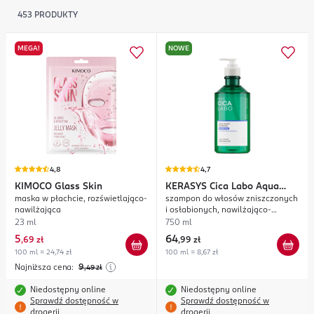
453
PRODUKTY
MEGA!
NOWE
4,8
4,7
KIMOCO
Glass Skin
KERASYS
Cica Labo Aqua
maska w płachcie, rozświetlająco-
szampon do włosów zniszczonych
Moist
nawilżająca
i osłabionych, nawilżająco-
oczyszczający
23 ml
750 ml
5
64
,
69 zł
,
99 zł
100 ml = 24,74 zł
100 ml = 8,67 zł
Najniższa cena:
9
,49
zł
Niedostępny online
Niedostępny online
Sprawdź dostępność w
Sprawdź dostępność w
drogerii
drogerii