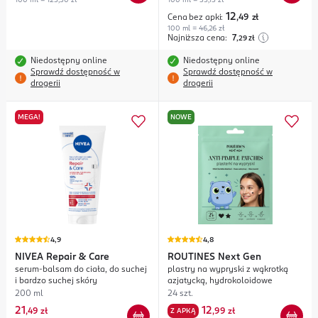
12
Cena bez apki:
,49
zł
100 ml = 46,26 zł
Najniższa cena:
7
,29
zł
Niedostępny online
Niedostępny online
Sprawdź dostępność w
Sprawdź dostępność w
drogerii
drogerii
MEGA!
NOWE
4,9
4,8
NIVEA
Repair & Care
ROUTINES
Next Gen
serum-balsam do ciała, do suchej
plastry na wypryski z wąkrotką
i bardzo suchej skóry
azjatycką, hydrokoloidowe
200 ml
24 szt.
21
12
,
49 zł
Z APKĄ
,
99 zł