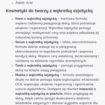
Asiatic Acid.
Kosmetyki do twarzy z wąkrotką azjatycką
Krem z wąkrotką azjatycką
– kremowa formuła
wspiera codzienną pielęgnację skóry, która potrzebuje
ukojenia i regeneracji. Wąkrotka azjatycka pomaga
zmniejszyć reaktywność cery oraz wspiera odbudowę jej
naturalnej bariery ochronnej.
Serum z wąkrotką azjatycką
– lekka, skoncentrowana
formuła dobrze wpisuje się w pielęgnację
ukierunkowaną na łagodzenie podrażnień i poprawę
kondycji skóry. Wspiera cerę osłabioną, zaczerwienioną i
narażoną na działanie czynników zewnętrznych.
Tonik z wąkrotką azjatycką
– pomaga przygotować
skórę na kolejne etapy pielęgnacji.
Maska z wąkrotką azjatycką
– formuła pozostająca
dłużej na skórze pomaga lepiej wykorzystać właściwości
CICA, wspierając ukojenie, regenerację i ograniczenie
uczucia dyskomfortu. Dostępne są również
maseczki z
wąkrotką azjatycką w płachcie
, które przylegają do
skóry, dzięki czemu sprzyja skutecznemu działaniu
składników aktywnych i stanowi wygodne wsparcie dla