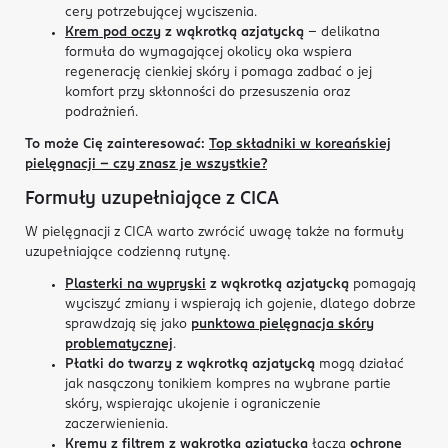
cery potrzebującej wyciszenia.
Krem pod oczy
z wąkrotką azjatycką
– delikatna
formuła do wymagającej okolicy oka wspiera
regenerację cienkiej skóry i pomaga zadbać o jej
komfort przy skłonności do przesuszenia oraz
podrażnień.
To może Cię zainteresować:
Top składniki w koreańskiej
pielęgnacji - czy znasz je wszystkie?
Formuły uzupełniające z CICA
W pielęgnacji z CICA warto zwrócić uwagę także na formuły
uzupełniające codzienną rutynę.
Plasterki na wypryski
z wąkrotką azjatycką
pomagają
wyciszyć zmiany i wspierają ich gojenie, dlatego dobrze
sprawdzają się jako
punktowa pielęgnacja skóry
problematycznej
.
Płatki do twarzy z wąkrotką azjatycką
mogą działać
jak nasączony tonikiem kompres na wybrane partie
skóry, wspierając ukojenie i ograniczenie
zaczerwienienia.
Kremy z filtrem z wąkrotką azjatycką
łączą
ochronę