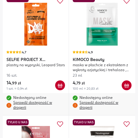
4,7
4,9
SELFIE PROJECT
X
KIMOCO
Beauty
plastry na wypryski, Leopard Stars
maska w płachcie z ekstraktem z
DRE$$CODE
wąkroty azjatyckiej i trehaloza ,
kojąco-nawilżająca
16 szt.
23 ml
14
4
,
99 zł
,
79 zł
1 szt. = 0,94 zł
100 ml = 20,83 zł
Niedostępny online
Niedostępny online
Sprawdź dostępność w
Sprawdź dostępność w
drogerii
drogerii
TYLKO U NAS
TYLKO U NAS