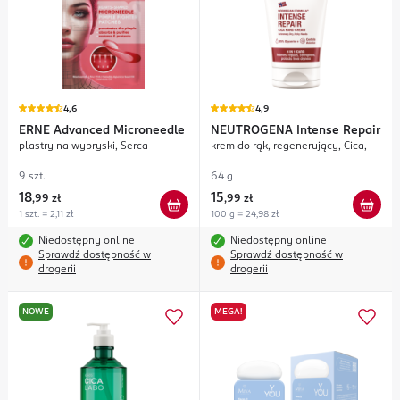
4,6
4,9
ERNE
Advanced Microneedle
NEUTROGENA
Intense Repair
plastry na wypryski, Serca
krem do rąk, regenerujący, Cica,
9 szt.
64 g
18
15
,
99 zł
,
99 zł
1 szt. = 2,11 zł
100 g = 24,98 zł
Niedostępny online
Niedostępny online
Sprawdź dostępność w
Sprawdź dostępność w
drogerii
drogerii
NOWE
MEGA!