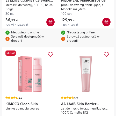
EVELINE COSMETICS
Wonder
MEDIHEAL
Madecassoside
krem BB do twarzy, SPF 50, nr 04
płatki do twarzy, tonizujące, z
Match
Beige
Madekasozydem
30 ml
100 szt.
36
129
,
99 zł
,
99 zł
100 ml = 123,30 zł
1 szt. = 1,30 zł
Niedostępny online
Niedostępny online
Sprawdź dostępność w
Sprawdź dostępność w
drogerii
drogerii
MEGA!
4,9
4,9
KIMOCO
Clean Skin
AA
LAAB Skin Barrier
pianka do mycia twarzy
żel do mycia twarzy nawilżający,
Protection
100% Centella B12