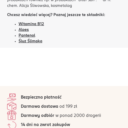
produktach również np. w produktach "after sun"."
- dr n.
chem. Alicja Śliwowska, kosmetolog
Chcesz wiedzieć więcej? Poznaj jeszcze te składniki:
Witamina B12
Aloes
Pantenol
Śluz Ślimaka
stopka
Bezpieczna płatność
Darmowa dostawa
od 199 zł
Darmowy odbiór
w ponad 2000 drogerii
14 dni na zwrot zakupów