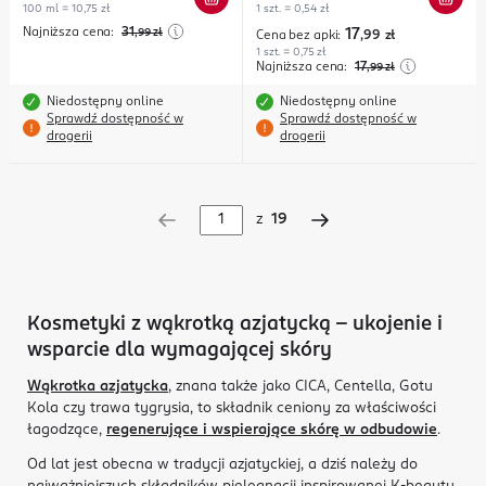
100 ml = 10,75 zł
1 szt. = 0,54 zł
Najniższa cena:
31
,99
zł
17
Cena bez apki:
,99
zł
1 szt. = 0,75 zł
Najniższa cena:
17
,99
zł
Niedostępny online
Niedostępny online
Sprawdź dostępność w
Sprawdź dostępność w
drogerii
drogerii
z
19
Kosmetyki z wąkrotką azjatycką – ukojenie i
wsparcie dla wymagającej skóry
Wąkrotka azjatycka
, znana także jako CICA, Centella, Gotu
Kola czy trawa tygrysia, to składnik ceniony za właściwości
łagodzące,
regenerujące i wspierające skórę w odbudowie
.
Od lat jest obecna w tradycji azjatyckiej, a dziś należy do