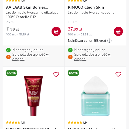
4,8
4,9
AA
LAAB Skin Barrier
KIMOCO
Clean Skin
żel do mycia twarzy, nawilżający,
żel do mycia twarzy, łagodny
Protection
100% Centella B12
75 ml
150 ml
11
37
,
99 zł
,
99 zł
100 ml = 15,99 zł
100 ml = 25,33 zł
Najniższa cena:
59
,99
zł
Niedostępny online
Niedostępny online
Sprawdź dostępność w
Sprawdź dostępność w
drogerii
drogerii
NOWE
NOWE
4,8
4,9