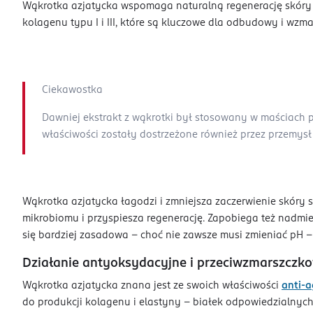
Wąkrotka azjatycka wspomaga naturalną regenerację skóry i 
kolagenu typu I i III, które są kluczowe dla odbudowy i wz
Ciekawostka
Dawniej ekstrakt z wąkrotki był stosowany w maściach p
właściwości zostały dostrzeżone również przez przemys
Wąkrotka azjatycka łagodzi i zmniejsza zaczerwienie skór
mikrobiomu i przyspiesza regenerację. Zapobiega też nadmie
się bardziej zasadowa - choć nie zawsze musi zmieniać pH -
Działanie antyoksydacyjne i przeciwzmarszczk
Wąkrotka azjatycka znana jest ze swoich właściwości
anti-a
do produkcji kolagenu i elastyny – białek odpowiedzialnych 