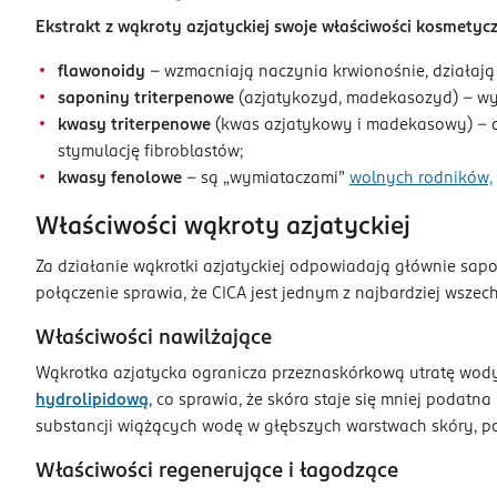
Ekstrakt z wąkroty azjatyckiej swoje właściwości kosmetyc
flawonoidy
– wzmacniają naczynia krwionośnie, działają
saponiny triterpenowe
(azjatykozyd, madekasozyd) – wyk
kwasy triterpenowe
(kwas azjatykowy i madekasowy) – dz
stymulację fibroblastów;
kwasy fenolowe
– są „wymiataczami”
wolnych rodników,
Właściwości wąkroty azjatyckiej
Za działanie wąkrotki azjatyckiej odpowiadają głównie sapon
połączenie sprawia, że CICA jest jednym z najbardziej wsz
Właściwości nawilżające
Wąkrotka azjatycka ogranicza przeznaskórkową utratę wody 
hydrolipidową
, co sprawia, że skóra staje się mniej podat
substancji wiążących wodę w głębszych warstwach skóry, po
Właściwości regenerujące i łagodzące