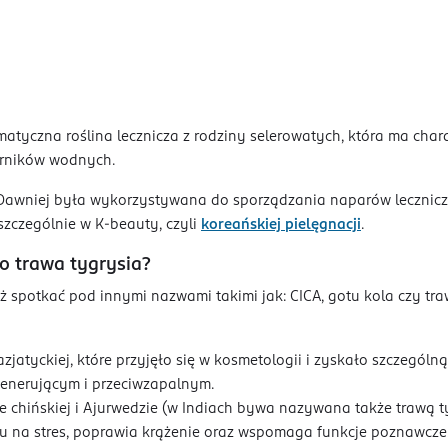
omatyczna roślina lecznicza z rodziny selerowatych, która ma char
iorników wodnych.
Dawniej była wykorzystywana do sporządzania naparów leczniczy
szczególnie w K-beauty, czyli
koreańskiej pielęgnacji
.
o trawa tygrysia?
potkać pod innymi nazwami takimi jak: CICA, gotu kola czy trawa
 azjatyckiej, które przyjęło się w kosmetologii i zyskało szczegól
enerującym i przeciwzapalnym.
e chińskiej i Ajurwedzie (w Indiach bywa nazywana także trawą t
 na stres, poprawia krążenie oraz wspomaga funkcje poznawcze