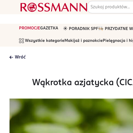
PROMOCJE
GAZETKA
☀️ PORADNIK SPF
🧑🏻‍🍳 PRZYDATNE
Wszystkie kategorie
Makijaż i paznokcie
Pielęgnacja i h
Wróć
Wąkrotka azjatycka (CICA