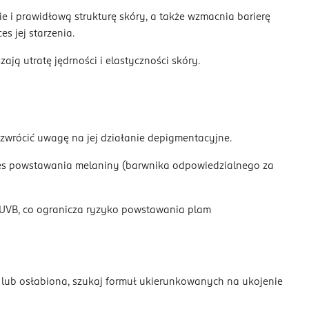
i prawidłową strukturę skóry, a także wzmacnia barierę
s jej starzenia.
ają utratę jędrności i elastyczności skóry.
zwrócić uwagę na jej działanie depigmentacyjne.
oces powstawania melaniny (barwnika odpowiedzialnego za
UVB, co ogranicza ryzyko powstawania plam
a lub osłabiona, szukaj formuł ukierunkowanych na ukojenie