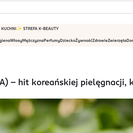
 W KUCHNI
✨ STREFA K-BEAUTY
igiena
Włosy
Mężczyzna
Perfumy
Dziecko
Żywność
Zdrowie
Zwierzęta
Dom
) - hit koreańskiej pielęgnacji,