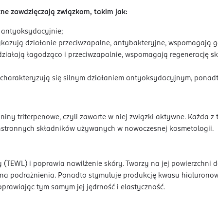
zne zawdzięczają związkom, takim jak:
 antyoksydacyjnie;
azują działanie przeciwzapalne, antybakteryjne, wspomagają go
iałają łagodząco i przeciwzapalnie, wspomagają regenerację skó
charakteryzują się silnym działaniem antyoksydacyjnym, ponadto
iny triterpenowe, czyli zawarte w niej związki aktywne. Każda z t
echstronnych składników używanych w nowoczesnej kosmetologii.
(TEWL) i poprawia nawilżenie skóry. Tworzy na jej powierzchni 
na na podrażnienia. Ponadto stymuluje produkcję kwasu hialuron
prawiając tym samym jej jędrność i elastyczność.