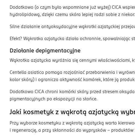
Dodatkowo (o czym było wspomniane już wyżej) CICA wspiera
hydrolipidową, dzięki czemu skóra lepiej radzi sobie z niek
Silne działanie antyoksydacyjne wąkrotki azjatyckiej przejaw
Efekt? Wąkrotka azjatycka działa ochronnie, spowalniając st
Działanie depigmentacyjne
Wąkrotka azjatycka wyróżnia się cennymi właściwościami, k
Centella asiatica pomaga rozjaśniać przebarwienia i wyrów
kolor skóry) i ogranicza aktywność komórek, które ją produk
Dodatkowo CICA chroni komórki skóry przed stresem oksyd
pigmentacyjnych po ekspozycji na słońce.
Jaki kosmetyk z wąkrotą azjatycką wyb
Przy wyborze kosmetyku z wąkrotą azjatycką warto kierować 
i regenerację, a przy skłonności do wyprysków - produktów