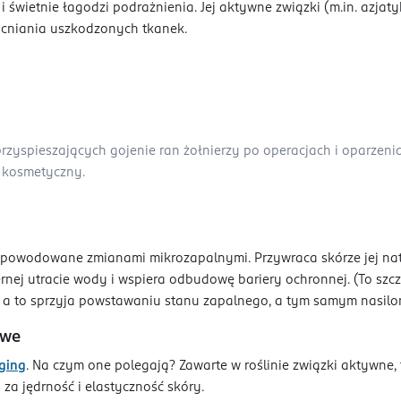
świetnie łagodzi podrażnienia. Jej aktywne związki (m.in. azjat
macniania uszkodzonych tkanek.
rzyspieszających gojenie ran żołnierzy po operacjach i oparzeni
ł kosmetyczny.
y spowodowane zmianami mikrozapalnymi. Przywraca skórze jej na
rnej utracie wody i wspiera odbudowę bariery ochronnej. (To sz
 a to sprzyja powstawaniu stanu zapalnego, a tym samym nasilone
owe
ging
. Na czym one polegają? Zawarte w roślinie związki aktywne,
za jędrność i elastyczność skóry.