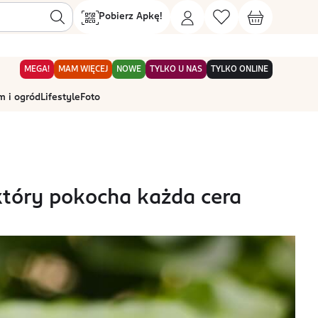
Pobierz Apkę!
MEGA!
MAM WIĘCEJ
NOWE
TYLKO U NAS
TYLKO ONLINE
 i ogród
Lifestyle
Foto
 który pokocha każda cera