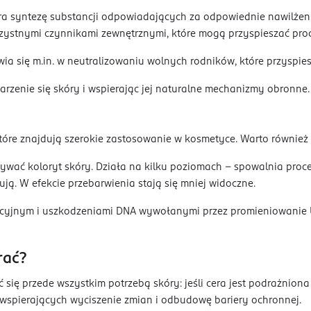
 syntezę substancji odpowiadających za odpowiednie nawilżenie 
orzystnymi czynnikami zewnętrznymi, które mogą przyspieszać proce
ia się m.in. w neutralizowaniu wolnych rodników, które przyspiesz
arzenie się skóry i wspierając jej naturalne mechanizmy obronne.
tóre znajdują szerokie zastosowanie w kosmetyce. Warto również 
nywać koloryt skóry. Działa na kilku poziomach – spowalnia pr
ują. W efekcie przebarwienia stają się mniej widoczne.
acyjnym i uszkodzeniami DNA wywołanymi przez promieniowanie 
rać?
się przede wszystkim potrzebą skóry: jeśli cera jest podrażnion
 wspierających wyciszenie zmian i odbudowę bariery ochronnej.