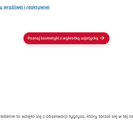
 wrażliwej i reaktywnej
Poznaj kosmetyki z wąkrotką azjatycką
lenie to wzięło się z obserwacji tygrysa, który tarzał się w tej ro