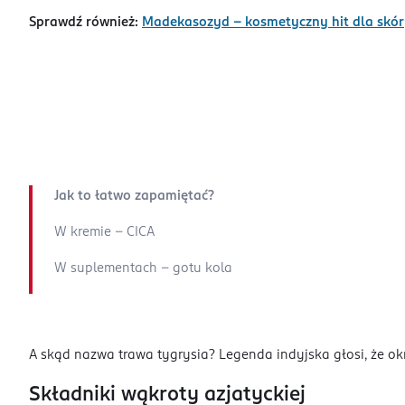
Sprawdź również:
Madekasozyd – kosmetyczny hit dla skóry
Jak to łatwo zapamiętać?
W kremie - CICA
W suplementach - gotu kola
A skąd nazwa trawa tygrysia? Legenda indyjska głosi, że okreś
Składniki wąkroty azjatyckiej