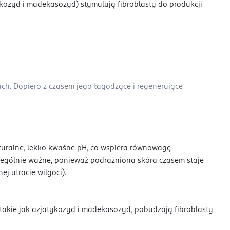
ykozyd i madekasozyd) stymulują fibroblasty do produkcji
ach. Dopiero z czasem jego łagodzące i regenerujące
turalne, lekko kwaśne pH, co wspiera równowagę
czególnie ważne, ponieważ podrażniona skóra czasem staje
j utracie wilgoci).
 takie jak azjatykozyd i madekasozyd, pobudzają fibroblasty