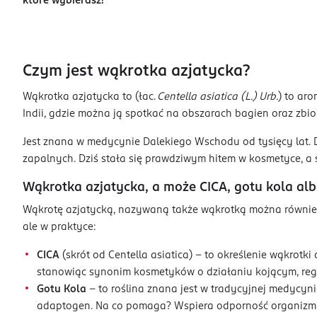
które wybierasz!
Czym jest wąkrotka azjatycka?
Wąkrotka azjatycka to (łac.
Centella asiatica (L.) Urb.
) to ar
Indii, gdzie można ją spotkać na obszarach bagien oraz zb
Jest znana w medycynie Dalekiego Wschodu od tysięcy lat. 
zapalnych. Dziś stała się prawdziwym hitem w kosmetyce, a 
Wąkrotka azjatycka, a może CICA, gotu kola alb
Wąkrotę azjatycką, nazywaną także wąkrotką można również s
ale w praktyce:
CICA
(skrót od Centella asiatica) – to określenie wąkrotki
stanowiąc synonim kosmetyków o działaniu kojącym, reg
Gotu Kola
– to roślina znana jest w tradycyjnej medycyni
adaptogen. Na co pomaga? Wspiera odporność organizmu