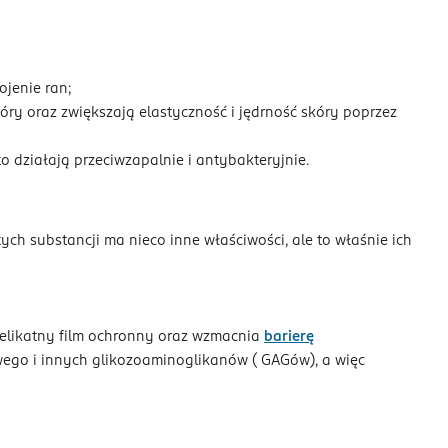
jenie ran;
ry oraz zwiększają elastyczność i jędrność skóry poprzez
 działają przeciwzapalnie i antybakteryjnie.
ych substancji ma nieco inne właściwości, ale to właśnie ich
delikatny film ochronny oraz wzmacnia
barierę
owego i innych glikozoaminoglikanów ( GAGów), a więc