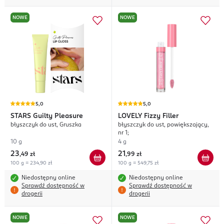
NOWE
NOWE
5,0
5,0
STARS
Guilty Pleasure
LOVELY
Fizzy Filler
błyszczyk do ust, Gruszka
błyszczyk do ust, powiększający,
nr 1;
10 g
4 g
23
21
,
49 zł
,
99 zł
100 g = 234,90 zł
100 g = 549,75 zł
Niedostępny online
Niedostępny online
Sprawdź dostępność w
Sprawdź dostępność w
drogerii
drogerii
NOWE
NOWE