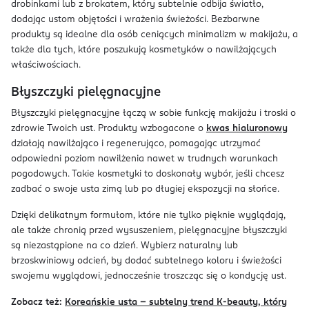
drobinkami lub z brokatem, który subtelnie odbija światło,
dodając ustom objętości i wrażenia świeżości. Bezbarwne
produkty są idealne dla osób ceniących minimalizm w makijażu, a
także dla tych, które poszukują kosmetyków o nawilżających
właściwościach.
Błyszczyki pielęgnacyjne
Błyszczyki pielęgnacyjne łączą w sobie funkcję makijażu i troski o
zdrowie Twoich ust. Produkty wzbogacone o
kwas hialuronowy
działają nawilżająco i regenerująco, pomagając utrzymać
odpowiedni poziom nawilżenia nawet w trudnych warunkach
pogodowych. Takie kosmetyki to doskonały wybór, jeśli chcesz
zadbać o swoje usta zimą lub po długiej ekspozycji na słońce.
Dzięki delikatnym formułom, które nie tylko pięknie wyglądają,
ale także chronią przed wysuszeniem, pielęgnacyjne błyszczyki
są niezastąpione na co dzień. Wybierz naturalny lub
brzoskwiniowy odcień, by dodać subtelnego koloru i świeżości
swojemu wyglądowi, jednocześnie troszcząc się o kondycję ust.
Zobacz też:
Koreańskie usta – subtelny trend K-beauty, który