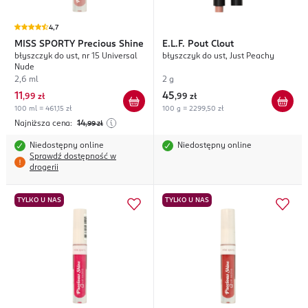
4,7
MISS SPORTY
Precious Shine
E.L.F.
Pout Clout
błyszczyk do ust, nr 15 Universal
błyszczyk do ust, Just Peachy
Nude
2,6 ml
2 g
11
45
,
99 zł
,
99 zł
100 ml = 461,15 zł
100 g = 2299,50 zł
Najniższa cena:
14
,99
zł
Niedostępny online
Niedostępny online
Sprawdź dostępność w
drogerii
TYLKO U NAS
TYLKO U NAS