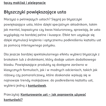
łączy makijaż i pielęgnację
Błyszczyki powiększające usta
Marzysz o pełniejszych ustach? Sięgnij po błyszczyki
powiększające usta, które dzięki specjalnym składnikom, takim
jak mentol, kapsaicyna czy kwas hialuronowy, sprawiają, że usta
wyglądają na bardziej pełne i kuszące. Efekt ten uzyskuje się
dzięki stymulacji krążenia i optycznemu podkreśleniu kształtu ust
za pomocą intensywnego połysku.
Dla jeszcze bardziej spektakularnego efektu wybierz błyszczyk z
brokatem lub z drobinkami, który dodaje ustom dodatkowego
blasku. Powiększające produkty są dostępne zarówno w
klasycznych formułach, jak i w modnych odcieniach, takich jak
różowy czy pomarańczowy, które doskonale wpisują się w
najnowsze trendy makijażowe. do podkreślenia kształtu ust,
wybierz jedną z
konturówek
.
Przeczytaj:
Konturowanie ust – jak poprawnie używać
konturówki?