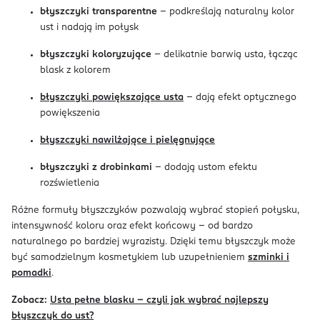
błyszczyki transparentne
– podkreślają naturalny kolor
ust i nadają im połysk
błyszczyki koloryzujące
– delikatnie barwią usta, łącząc
blask z kolorem
błyszczyki powiększające usta
– dają efekt optycznego
powiększenia
błyszczyki nawilżające i pielęgnujące
błyszczyki z drobinkami
– dodają ustom efektu
rozświetlenia
Różne formuły błyszczyków pozwalają wybrać stopień połysku,
intensywność koloru oraz efekt końcowy – od bardzo
naturalnego po bardziej wyrazisty. Dzięki temu błyszczyk może
być samodzielnym kosmetykiem lub uzupełnieniem
szminki i
pomadki
.
Zobacz:
Usta pełne blasku – czyli jak wybrać najlepszy
błyszczyk do ust?