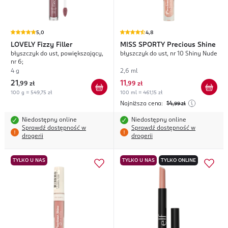
5,0
4,8
LOVELY
Fizzy Filler
MISS SPORTY
Precious Shine
błyszczyk do ust, powiększający,
błyszczyk do ust, nr 10 Shiny Nude
nr 6;
4 g
2,6 ml
21
11
,
99 zł
,
99 zł
100 g = 549,75 zł
100 ml = 461,15 zł
Najniższa cena:
14
,99
zł
Niedostępny online
Niedostępny online
Sprawdź dostępność w
Sprawdź dostępność w
drogerii
drogerii
TYLKO U NAS
TYLKO U NAS
TYLKO ONLINE