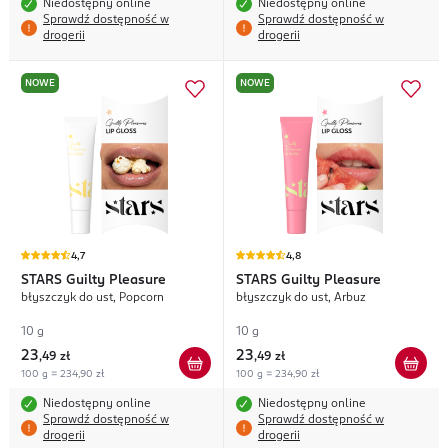
Niedostępny online
Niedostępny online
Sprawdź dostępność w
Sprawdź dostępność w
drogerii
drogerii
NOWE
NOWE
4,7
4,8
STARS
Guilty Pleasure
STARS
Guilty Pleasure
błyszczyk do ust, Popcorn
błyszczyk do ust, Arbuz
10 g
10 g
23
23
,
49 zł
,
49 zł
100 g = 234,90 zł
100 g = 234,90 zł
Niedostępny online
Niedostępny online
Sprawdź dostępność w
Sprawdź dostępność w
drogerii
drogerii