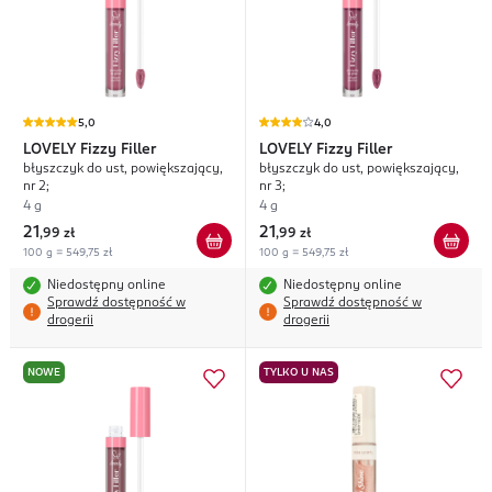
5,0
4,0
LOVELY
Fizzy Filler
LOVELY
Fizzy Filler
błyszczyk do ust, powiększający,
błyszczyk do ust, powiększający,
nr 2;
nr 3;
4 g
4 g
21
21
,
99 zł
,
99 zł
100 g = 549,75 zł
100 g = 549,75 zł
Niedostępny online
Niedostępny online
Sprawdź dostępność w
Sprawdź dostępność w
drogerii
drogerii
NOWE
TYLKO U NAS