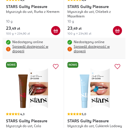
4,2
4,4
STARS
Guilty Pleasure
STARS
Guilty Pleasure
błyszczyk do ust, Rurka z Kremem
błyszczyk do ust, Chlebek z
Masełkiem
10 g
10 g
23
23
,
49 zł
,
49 zł
100 g = 234,90 zł
100 g = 234,90 zł
Niedostępny online
Niedostępny online
Sprawdź dostępność w
Sprawdź dostępność w
drogerii
drogerii
NOWE
NOWE
4,3
5,0
STARS
Guilty Pleasure
STARS
Guilty Pleasure
błyszczyk do ust, Cola
błyszczyk do ust, Cukierek Lodowy