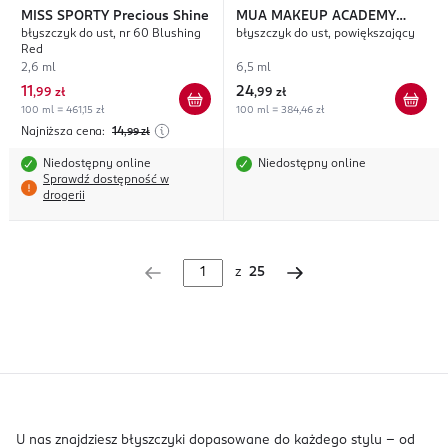
MISS SPORTY
Precious Shine
MUA MAKEUP ACADEMY
błyszczyk do ust, nr 60 Blushing
błyszczyk do ust, powiększający
Plumping
Red
2,6 ml
6,5 ml
11
24
,
99 zł
,
99 zł
100 ml = 461,15 zł
100 ml = 384,46 zł
Najniższa cena:
14
,99
zł
Niedostępny online
Niedostępny online
Sprawdź dostępność w
drogerii
z
25
U nas znajdziesz błyszczyki dopasowane do każdego stylu – od