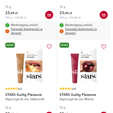
10 g
10 g
23
23
,
49 zł
,
49 zł
100 g = 234,90 zł
100 g = 234,90 zł
Niedostępny online
Niedostępny online
Sprawdź dostępność w
Sprawdź dostępność w
drogerii
drogerii
NOWE
NOWE
4,3
4,6
STARS
Guilty Pleasure
STARS
Guilty Pleasure
błyszczyk do ust, Jabłecznik
błyszczyk do ust, Wiśnia
10 g
10 g