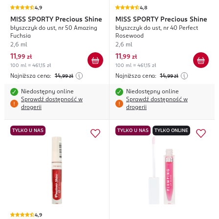
4,9
4,8
MISS SPORTY
Precious Shine
MISS SPORTY
Precious Shine
błyszczyk do ust, nr 50 Amazing
błyszczyk do ust, nr 40 Perfect
Fuchsia
Rosewood
2,6 ml
2,6 ml
11
11
,
99 zł
,
99 zł
100 ml = 461,15 zł
100 ml = 461,15 zł
Najniższa cena:
14
Najniższa cena:
14
,99
zł
,99
zł
Niedostępny online
Niedostępny online
Sprawdź dostępność w
Sprawdź dostępność w
drogerii
drogerii
TYLKO U NAS
TYLKO U NAS
TYLKO ONLINE
4,9