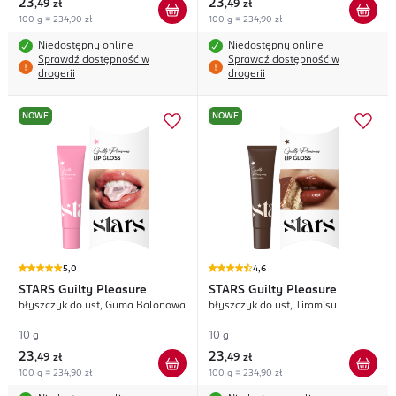
23
23
,
49 zł
,
49 zł
100 g = 234,90 zł
100 g = 234,90 zł
Niedostępny online
Niedostępny online
Sprawdź dostępność w
Sprawdź dostępność w
drogerii
drogerii
NOWE
NOWE
5,0
4,6
STARS
Guilty Pleasure
STARS
Guilty Pleasure
błyszczyk do ust, Guma Balonowa
błyszczyk do ust, Tiramisu
10 g
10 g
23
23
,
49 zł
,
49 zł
100 g = 234,90 zł
100 g = 234,90 zł