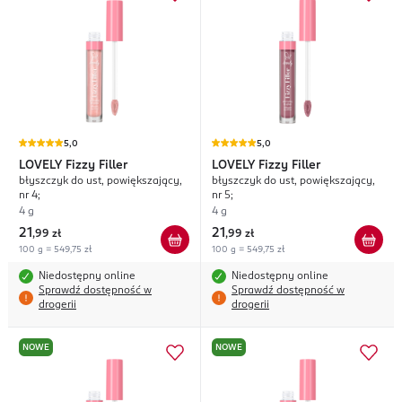
5,0
5,0
LOVELY
Fizzy Filler
LOVELY
Fizzy Filler
błyszczyk do ust, powiększający,
błyszczyk do ust, powiększający,
nr 4;
nr 5;
4 g
4 g
21
21
,
99 zł
,
99 zł
100 g = 549,75 zł
100 g = 549,75 zł
Niedostępny online
Niedostępny online
Sprawdź dostępność w
Sprawdź dostępność w
drogerii
drogerii
NOWE
NOWE