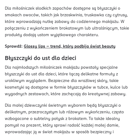
Dla miłośniczek słodkich zapachów dostępne są błyszczyki o
smakach owoców, takich jak brzoskwinia, truskawka czy cytrusy,
które wprowadzają nutkę zabawy do codziennego makijażu. W
połączeniu z wykończeniem brokatowym lub ultralśniącym, takie
produkty dodają ustom wyjątkowego charakteru.
Sprawdź:
Glossy lips – trend, który podbija świat beauty
Błyszczyki do ust dla dzieci
Dla najmłodszych miłośniczek makijażu powstały specjalne
błyszczyki do ust dla dzieci, które łączą delikatne formuły z
urokliwym wyglądem. Bezpieczne dla wrażliwej skóry, takie
kosmetyki są dostępne w formie błyszczyków w tubce, kulce lub
wygodnych zestawach, które zachęcają do kreatywnej zabawy.
Dla małej dziewczynki świetnym wyborem będą błyszczyki o
delikatnym, przezroczystym lub różowym wykończeniu, często
wzbogacone o subtelny połysk z brokatem. To także idealny
pomysł na prezent, który sprawi radość każdej małej damie,
wprowadzając ją w świat makijażu w sposób bezpieczny i