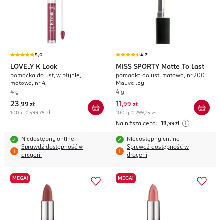
5,0
4,7
LOVELY
K Look
MISS SPORTY
Matte To Last
pomadka do ust, w płynie,
pomadka do ust, matowa, nr 200
matowa, nr 4;
Mauve Joy
4 g
4 g
23
11
,
99 zł
,
99 zł
100 g = 599,75 zł
100 g = 299,75 zł
Najniższa cena:
19
,99
zł
Niedostępny online
Niedostępny online
Sprawdź dostępność w
Sprawdź dostępność w
drogerii
drogerii
MEGA!
MEGA!