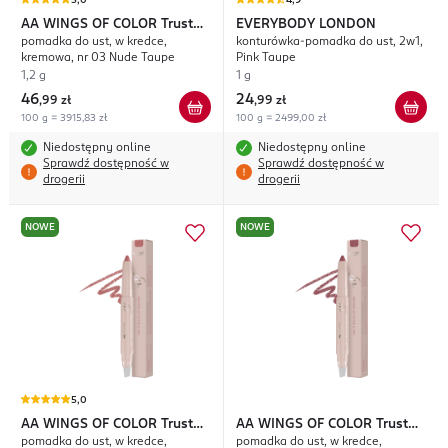
5,0
4,9
AA WINGS OF COLOR
Trust
EVERYBODY LONDON
pomadka do ust, w kredce,
konturówka-pomadka do ust, 2w1,
Your Wings Say It Bold
kremowa, nr 03 Nude Taupe
Pink Taupe
1,2 g
1 g
46
24
,
99 zł
,
99 zł
100 g = 3915,83 zł
100 g = 2499,00 zł
Niedostępny online
Niedostępny online
Sprawdź dostępność w
Sprawdź dostępność w
drogerii
drogerii
NOWE
NOWE
5,0
AA WINGS OF COLOR
Trust
AA WINGS OF COLOR
Trust
pomadka do ust, w kredce,
pomadka do ust, w kredce,
Your Wings Say It Bold
Your Wings Say It Bold