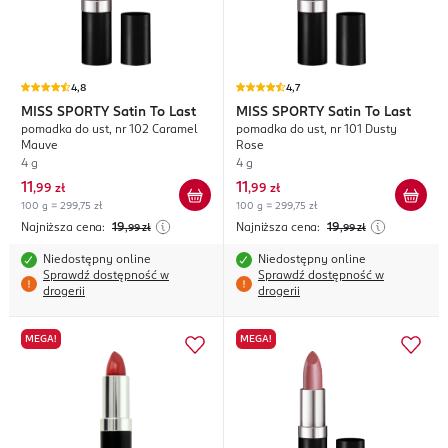
4,8
4,7
MISS SPORTY
Satin To Last
MISS SPORTY
Satin To Last
pomadka do ust, nr 102 Caramel
pomadka do ust, nr 101 Dusty
Mauve
Rose
4 g
4 g
11
11
,
99 zł
,
99 zł
100 g = 299,75 zł
100 g = 299,75 zł
Najniższa cena:
19
Najniższa cena:
19
,99
zł
,99
zł
Niedostępny online
Niedostępny online
Sprawdź dostępność w
Sprawdź dostępność w
drogerii
drogerii
MEGA!
MEGA!