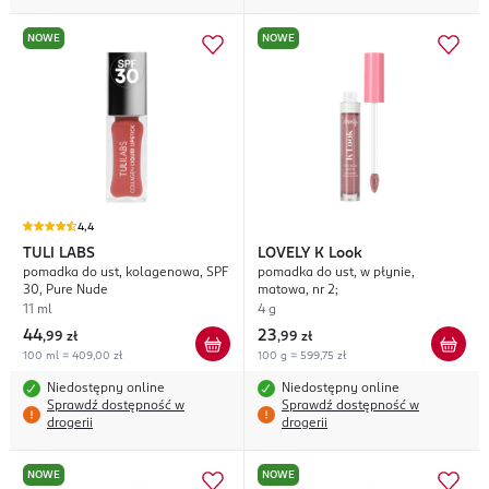
NOWE
NOWE
4,4
TULI LABS
LOVELY
K Look
pomadka do ust, kolagenowa, SPF
pomadka do ust, w płynie,
30, Pure Nude
matowa, nr 2;
11 ml
4 g
44
23
,
99 zł
,
99 zł
100 ml = 409,00 zł
100 g = 599,75 zł
Niedostępny online
Niedostępny online
Sprawdź dostępność w
Sprawdź dostępność w
drogerii
drogerii
NOWE
NOWE