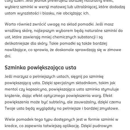
cały dzień. Jeśli jednak preferujesz bardziej naturalny efekt,
wybierz szminki w wersji matowej lub ultralśniącej, które dodadzą
ustom wyrazistości i blasku, nie obciążając ich.
Warto również zwrócić uwagę na skład pomadki. Jeśli masz
wrażliwą skórę, najlepszym wyborem będą naturalne szminki do
ust, które zawierają mniej chemicznych substancji i są
delikatniejsze dla skóry. Takie pomadki są także bardziej
nawilżające, co sprawia, że doskonale sprawdzają się w zimowe
dni.
Szminka powiększająca usta
Jeśli marzysz o pełniejszych ustach, sięgnij po szminkę
powiększającą usta. Dzięki specjalnym składnikom, takim jak
mentol czy kapsaicyna, powiększająca usta szminka stymuluje
krążenie, dając efekt optycznego powiększenia warg. Efekt
powiększenia może być subtelny, ale zauważalny, dzięki czemu
Twoje usta będą wyglądały na pełniejsze i bardziej zmysłowe.
Wiele pomadek tego typu dostępnych jest w formie szminki w
kredce, co zapewnia łatwiejszą aplikację. Dzięki pudrowym