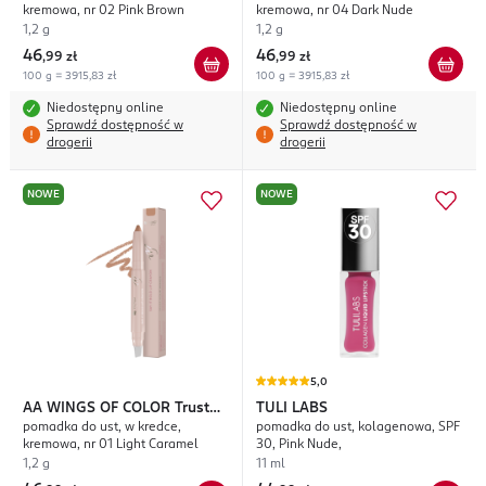
kremowa, nr 02 Pink Brown
kremowa, nr 04 Dark Nude
1,2 g
1,2 g
46
46
,
99 zł
,
99 zł
100 g = 3915,83 zł
100 g = 3915,83 zł
Niedostępny online
Niedostępny online
Sprawdź dostępność w
Sprawdź dostępność w
drogerii
drogerii
NOWE
NOWE
5,0
AA WINGS OF COLOR
Trust
TULI LABS
pomadka do ust, w kredce,
pomadka do ust, kolagenowa, SPF
Your Wings Say It Bold
kremowa, nr 01 Light Caramel
30, Pink Nude,
1,2 g
11 ml