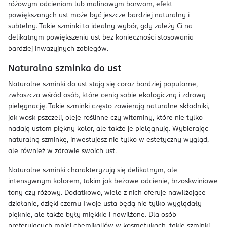
różowym odcieniom lub malinowym barwom, efekt
powiększonych ust może być jeszcze bardziej naturalny i
subtelny. Takie szminki to idealny wybór, gdy zależy Ci na
delikatnym powiększeniu ust bez konieczności stosowania
bardziej inwazyjnych zabiegów.
Naturalna szminka do ust
Naturalne szminki do ust stają się coraz bardziej popularne,
zwłaszcza wśród osób, które cenią sobie ekologiczną i zdrową
pielęgnację. Takie szminki często zawierają naturalne składniki,
jak wosk pszczeli, oleje roślinne czy witaminy, które nie tylko
nadają ustom piękny kolor, ale także je pielęgnują. Wybierając
naturalną szminkę, inwestujesz nie tylko w estetyczny wygląd,
ale również w zdrowie swoich ust.
Naturalne szminki charakteryzują się delikatnym, ale
intensywnym kolorem, takim jak beżowe odcienie, brzoskwiniowe
tony czy różowy. Dodatkowo, wiele z nich oferuje nawilżające
działanie, dzięki czemu Twoje usta będą nie tylko wyglądały
pięknie, ale także były miękkie i nawilżone. Dla osób
preferujących mniej chemikaliów w kosmetykach, takie szminki