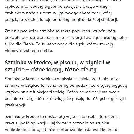
blasku i świeżości, tworząc efekt pełniejszych warg. Szminka z
brokatem to idealny wybór na specjalne okazje – dzięki
drobinkom nadaje ustom wyjątkowego charakteru, który
przyciąga wzrok i dodaje odrobiny magii do każdej stylizacji.
Zmieniająca kolor szminka to także popularny wybór, który
pozwala dostosować odcień do pH skóry, tworząc unikalny kolor
tylko dla Ciebie. To świetna opcja dla tych, którzy szukają
niepowtarzalnego efektu.
Szminka w kredce, w pisaku, w płynie i w
sztyfcie – różne formy, różne efekty
Szminka w kredce, szminka w pisaku, szminka w płynie oraz
szminka w sztyfcie to różne formy pomadek, które łączą wygodę
użytkowania z funkcjonalnością. Każda z tych opcji ma swoje
unikalne cechy, które sprawiają, że pasują do różnych stylizacji i
preferencji.
Szminka w kredce to doskonały wybór dla osób, które cenią
precyzyjność aplikacji – jej formuła pozwala na szybkie
naniesienie koloru, a także konturowanie ust. Jest idealna do