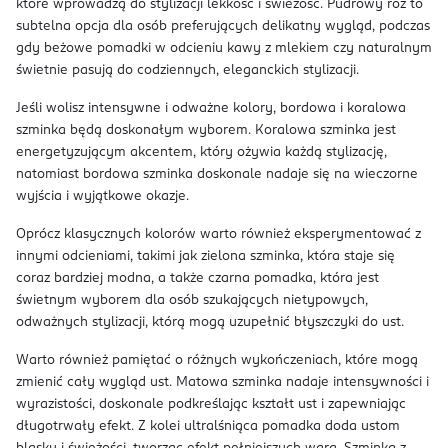
które wprowadzą do stylizacji lekkość i świeżość. Pudrowy róż to
subtelna opcja dla osób preferujących delikatny wygląd, podczas
gdy beżowe pomadki w odcieniu kawy z mlekiem czy naturalnym
świetnie pasują do codziennych, eleganckich stylizacji.
Jeśli wolisz intensywne i odważne kolory, bordowa i koralowa
szminka będą doskonałym wyborem. Koralowa szminka jest
energetyzującym akcentem, który ożywia każdą stylizację,
natomiast bordowa szminka doskonale nadaje się na wieczorne
wyjścia i wyjątkowe okazje.
Oprócz klasycznych kolorów warto również eksperymentować z
innymi odcieniami, takimi jak zielona szminka, która staje się
coraz bardziej modna, a także czarna pomadka, która jest
świetnym wyborem dla osób szukających nietypowych,
odważnych stylizacji, którą mogą uzupełnić błyszczyki do ust.
Warto również pamiętać o różnych wykończeniach, które mogą
zmienić cały wygląd ust. Matowa szminka nadaje intensywności i
wyrazistości, doskonale podkreślając kształt ust i zapewniając
długotrwały efekt. Z kolei ultralśniąca pomadka doda ustom