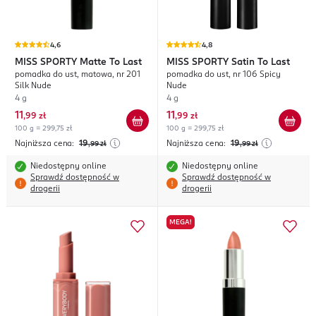
4,6
4,8
MISS SPORTY
Matte To Last
MISS SPORTY
Satin To Last
pomadka do ust, matowa, nr 201
pomadka do ust, nr 106 Spicy
Silk Nude
Nude
4 g
4 g
11
11
,
99 zł
,
99 zł
100 g = 299,75 zł
100 g = 299,75 zł
Najniższa cena:
19
Najniższa cena:
19
,99
zł
,99
zł
Niedostępny online
Niedostępny online
Sprawdź dostępność w
Sprawdź dostępność w
drogerii
drogerii
MEGA!