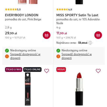
5,0
4,8
EVERYBODY LONDON
MISS SPORTY
Satin To Last
pomadka do ust, Pink Beige
pomadka do ust, nr 105 Adorable
Nude
2,8 g
4 g
29
11
,
99 zł
,
99 zł
100 g = 1071,07 zł
100 g = 299,75 zł
Najniższa cena:
19
,99
zł
Niedostępny online
Niedostępny online
Sprawdź dostępność w
Sprawdź dostępność w
drogerii
drogerii
TYLKO U NAS
TYLKO ONLINE
MEGA!