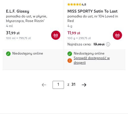
4,8
E.L.F.
Glossy
MISS SPORTY
Satin To Last
pomadka do ust, w płynie,
pomadka do ust, nr 104 Loved in
błyszcząca, Rose Rizzin'
Red
4 ml
4 g
31
11
,
99 zł
,
99 zł
100 ml = 799,75 zł
100 g = 299,75 zł
Najniższa cena:
19
,99
zł
Niedostępny online
Niedostępny online
Sprawdź dostępność w
drogerii
z
31