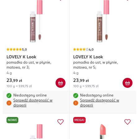
5,0
4,0
LOVELY
K Look
LOVELY
K Look
pomadka do ust, w płynie,
pomadka do ust, w płynie,
matowa, nr 3;
matowa, nr 5;
4 g
4 g
23
23
,
99 zł
,
99 zł
100 g = 599,75 zł
100 g = 599,75 zł
Niedostępny online
Niedostępny online
Sprawdź dostępność w
Sprawdź dostępność w
drogerii
drogerii
NOWE
MEGA!