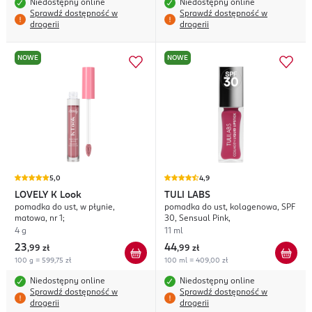
Niedostępny online
Niedostępny online
Sprawdź dostępność w
Sprawdź dostępność w
drogerii
drogerii
NOWE
NOWE
5,0
4,9
LOVELY
K Look
TULI LABS
pomadka do ust, w płynie,
pomadka do ust, kolagenowa, SPF
matowa, nr 1;
30, Sensual Pink,
4 g
11 ml
23
44
,
99 zł
,
99 zł
100 g = 599,75 zł
100 ml = 409,00 zł
Niedostępny online
Niedostępny online
Sprawdź dostępność w
Sprawdź dostępność w
drogerii
drogerii