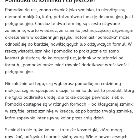
Pomadka to szminka i co jeszcze?
Pomadka do ust, znana również jako szminka, to nieodłączny
element makijażu, który pełni zarówno funkcję dekoracyjną, jak i
pielęgnacyjną. Chociaż te dwa terminy są często używane
zamiennie, warto wiedzieć, że szminka jest najczęściej używanym
określeniem w codziennym języku, natomiast "pomadka" może
odnosić się do bardziej nawilżających lub odżywczych formuł. W
rzeczywistości, szminka i pomadka to praktycznie to samo –
kosmetyk służący do koloryzacji ust, jednak w zależności od
formuły, pomadka może mieć również dodatkowe właściwości
pielęgnacyjne.
Niezależnie od tego, czy wybierasz pomadkę na codzienny
makijaż, czy na specjalne okazje, szminka do ust to produkt, który
nie tylko podkreśla urodę, ale także dodaje pewności siebie.
Pomadki dostępne są w różnych formach – od klasycznej szminki
w sztyfcie, przez szminkę w kredce, aż po bardzo trwałą szminkę,
która zapewnia intensywny kolor przez cały dzień.
Szminki to nie tylko kolor – to także kosmetyki, które mogą
nawilżać, odżywiać i chronić skórę warg. Wiele nowoczesnych