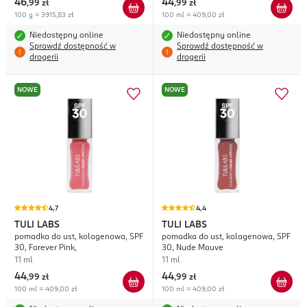
46
44
,
99 zł
,
99 zł
100 g = 3915,83 zł
100 ml = 409,00 zł
Niedostępny online
Niedostępny online
Sprawdź dostępność w
Sprawdź dostępność w
drogerii
drogerii
NOWE
NOWE
4,7
4,4
TULI LABS
TULI LABS
pomadka do ust, kolagenowa, SPF
pomadka do ust, kolagenowa, SPF
30, Forever Pink,
30, Nude Mauve
11 ml
11 ml
44
44
,
99 zł
,
99 zł
100 ml = 409,00 zł
100 ml = 409,00 zł