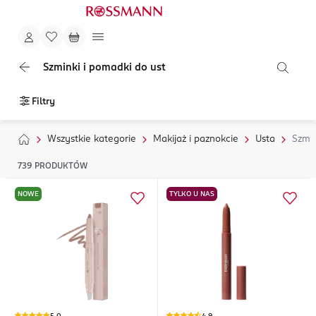
Szminki i pomadki do ust
Filtry
Wszystkie kategorie
Makijaż i paznokcie
Usta
Szmin
739
PRODUKTÓW
NOWE
TYLKO U NAS