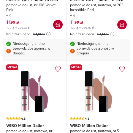
MISS SPORTY
Satin To Last
MISS SPORTY
Matte To Last
pomadka do ust, nr 108 Velvet
pomadka do ust, matowa, nr 203
Pink
Incredible Red
4 g
4 g
11
11
,
99 zł
,
99 zł
100 g = 299,75 zł
100 g = 299,75 zł
Najniższa cena:
19
Najniższa cena:
19
,99
zł
,99
zł
Niedostępny online
Niedostępny online
Sprawdź dostępność w
Sprawdź dostępność w
drogerii
drogerii
MEGA!
MEGA!
4,8
4,6
WIBO
Million Dollar
WIBO
Million Dollar
pomadka do ust, matowa, nr 1
pomadka do ust, matowa, nr 5