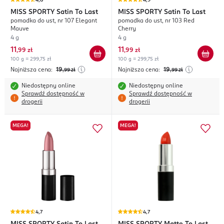
4,8
4,9
MISS SPORTY
Satin To Last
MISS SPORTY
Satin To Last
pomadka do ust, nr 107 Elegant
pomadka do ust, nr 103 Red
Mauve
Cherry
4 g
4 g
11
11
,
99 zł
,
99 zł
100 g = 299,75 zł
100 g = 299,75 zł
Najniższa cena:
19
Najniższa cena:
19
,99
zł
,99
zł
Niedostępny online
Niedostępny online
Sprawdź dostępność w
Sprawdź dostępność w
drogerii
drogerii
MEGA!
MEGA!
4,7
4,7