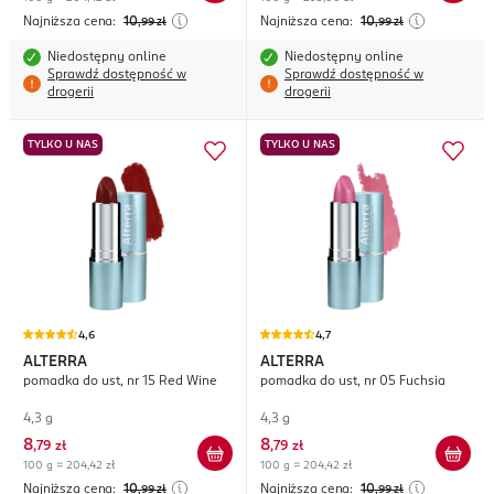
Najniższa cena:
10
Najniższa cena:
10
,99
zł
,99
zł
Niedostępny online
Niedostępny online
Sprawdź dostępność w
Sprawdź dostępność w
drogerii
drogerii
TYLKO U NAS
TYLKO U NAS
4,6
4,7
ALTERRA
ALTERRA
pomadka do ust, nr 15 Red Wine
pomadka do ust, nr 05 Fuchsia
4,3 g
4,3 g
8
8
,
79 zł
,
79 zł
100 g = 204,42 zł
100 g = 204,42 zł
Najniższa cena:
10
Najniższa cena:
10
,99
zł
,99
zł