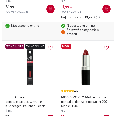
4 ml
4 g
31
11
,
99 zł
,
99 zł
100 ml = 799,75 zł
100 g = 299,75 zł
Najniższa cena:
19
,99
zł
Niedostępny online
Niedostępny online
Sprawdź dostępność w
drogerii
TYLKO U NAS
TYLKO ONLINE
MEGA!
4,5
E.L.F.
Glossy
MISS SPORTY
Matte To Last
pomadka do ust, w płynie,
pomadka do ust, matowa, nr 202
błyszcząca, Polished Peach
Magic Plum
4 ml
4 g