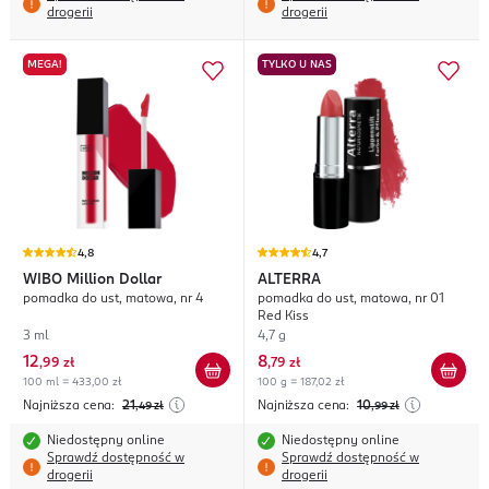
drogerii
drogerii
MEGA!
TYLKO U NAS
4,8
4,7
WIBO
Million Dollar
ALTERRA
pomadka do ust, matowa, nr 4
pomadka do ust, matowa, nr 01
Red Kiss
3 ml
4,7 g
12
8
,
99 zł
,
79 zł
100 ml = 433,00 zł
100 g = 187,02 zł
Najniższa cena:
21
Najniższa cena:
10
,49
zł
,99
zł
Niedostępny online
Niedostępny online
Sprawdź dostępność w
Sprawdź dostępność w
drogerii
drogerii