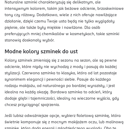
Naturalne szminki charakteryzują się delikatnym, ale
intensywnym kolorem, takim jak beżowe odcienie, brzoskwiniowe
tony czy różowy. Dodatkowo, wiele z nich oferuje nawilżające
działanie, dzięki czemu Twoje usta będą nie tylko wyglądały
pięknie, ale także były miękkie i nawilżone. Dla osób
preferujących mniej chemikaliów w kosmetykach, takie szminki
stanowią doskonały wybór.
Modne kolory szminek do ust
Kolory szminek zmieniają się z sezonu na sezon, ale są pewne
odcienie, które nigdy nie wychodzą z mody i pasują do każdej
stylizacji. Czerwona szminka to klasyka, która od lat pozostaje
synonimem elegancji i pewności siebie. Pasuje do każdego
rodzaju makijażu, od naturalnego po bardziej wyrazisty, i jest
idealna na każdą okazję. Bordowa szminka to odcień, który
dodaje głębi i tajemniczości, idealny na wieczorne wyjścia, gdy
chcesz przyciągnąć spojrzenia.
Jeśli lubisz odważniejsze opcje, wybierz fioletową szminkę, która
świetnie komponuje się z mocnym makijażem oczu, lub malinową
szminkę, która doda energii i młodzieńczego wyglądu. Oba te