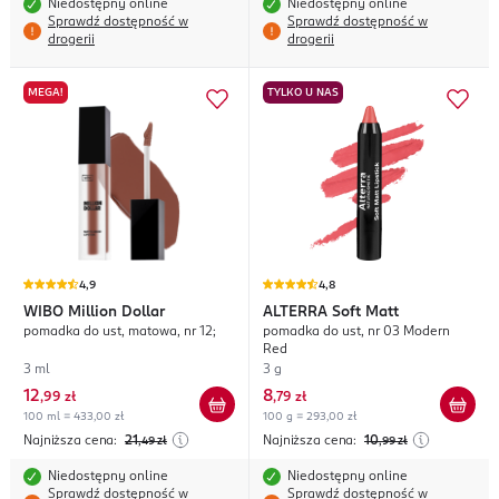
Niedostępny online
Niedostępny online
Sprawdź dostępność w
Sprawdź dostępność w
drogerii
drogerii
MEGA!
TYLKO U NAS
4,9
4,8
WIBO
Million Dollar
ALTERRA
Soft Matt
pomadka do ust, matowa, nr 12;
pomadka do ust, nr 03 Modern
Red
3 ml
3 g
12
8
,
99 zł
,
79 zł
100 ml = 433,00 zł
100 g = 293,00 zł
Najniższa cena:
21
Najniższa cena:
10
,49
zł
,99
zł
Niedostępny online
Niedostępny online
Sprawdź dostępność w
Sprawdź dostępność w