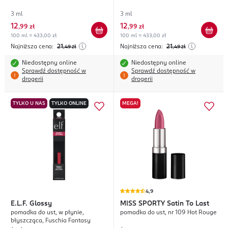
3 ml
3 ml
12
12
,
99 zł
,
99 zł
100 ml = 433,00 zł
100 ml = 433,00 zł
Najniższa cena:
21
Najniższa cena:
21
,49
zł
,49
zł
Niedostępny online
Niedostępny online
Sprawdź dostępność w
Sprawdź dostępność w
drogerii
drogerii
TYLKO U NAS
TYLKO ONLINE
MEGA!
4,9
E.L.F.
Glossy
MISS SPORTY
Satin To Last
pomadka do ust, w płynie,
pomadka do ust, nr 109 Hot Rouge
błyszcząca, Fuschia Fantasy