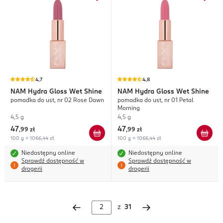
4,7
4,8
NAM
Hydra Gloss Wet Shine
NAM
Hydra Gloss Wet Shine
pomadka do ust, nr 02 Rose Dawn
pomadka do ust, nr 01 Petal
Morning
4,5 g
4,5 g
47
47
,
99 zł
,
99 zł
100 g = 1066,44 zł
100 g = 1066,44 zł
Niedostępny online
Niedostępny online
Sprawdź dostępność w
Sprawdź dostępność w
drogerii
drogerii
z
31