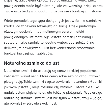
krążenie, dając efekt optycznego powiększenia warg. Efekt
powiększenia może być subtelny, ale zauważalny, dzięki czemu
Twoje usta będą wyglądały na pełniejsze i bardziej zmysłowe.
Wiele pomadek tego typu dostępnych jest w formie szminki w
kredce, co zapewnia łatwiejszą aplikację. Dzięki pudrowym
różowym odcieniom lub malinowym barwom, efekt
powiększonych ust może być jeszcze bardziej naturalny i
subtelny. Takie szminki to idealny wybór, gdy zależy Ci na
delikatnym powiększeniu ust bez konieczności stosowania
bardziej inwazyjnych zabiegów.
Naturalna szminka do ust
Naturalne szminki do ust stają się coraz bardziej popularne,
zwłaszcza wśród osób, które cenią sobie ekologiczną i zdrową
pielęgnację. Takie szminki często zawierają naturalne składniki,
jak wosk pszczeli, oleje roślinne czy witaminy, które nie tylko
nadają ustom piękny kolor, ale także je pielęgnują. Wybierając
naturalną szminkę, inwestujesz nie tylko w estetyczny wygląd,
ale również w zdrowie swoich ust.