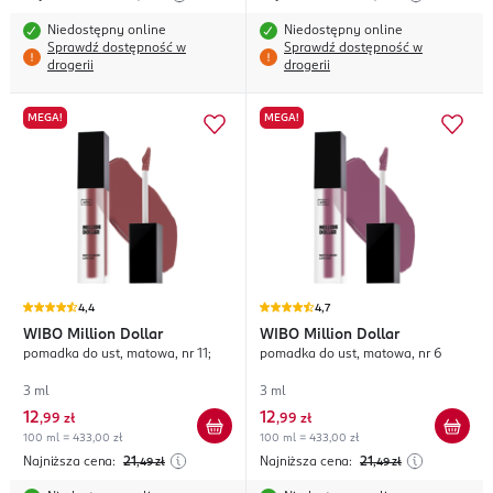
Niedostępny online
Niedostępny online
Sprawdź dostępność w
Sprawdź dostępność w
drogerii
drogerii
MEGA!
MEGA!
4,4
4,7
WIBO
Million Dollar
WIBO
Million Dollar
pomadka do ust, matowa, nr 11;
pomadka do ust, matowa, nr 6
3 ml
3 ml
12
12
,
99 zł
,
99 zł
100 ml = 433,00 zł
100 ml = 433,00 zł
Najniższa cena:
21
Najniższa cena:
21
,49
zł
,49
zł