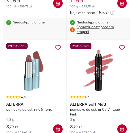
31
11
,
99 zł
,
99 zł
100 ml = 799,75 zł
100 g = 299,75 zł
Najniższa cena:
19
,99
zł
Niedostępny online
Niedostępny online
Sprawdź dostępność w
drogerii
TYLKO U NAS
TYLKO U NAS
4,9
4,4
ALTERRA
ALTERRA
Soft Matt
pomadka do ust, nr 06 Terra
pomadka do ust, nr 02 Vintage
Pink
4,3 g
3 g
8
8
,
79 zł
,
79 zł
100 g = 204,42 zł
100 g = 293,00 zł