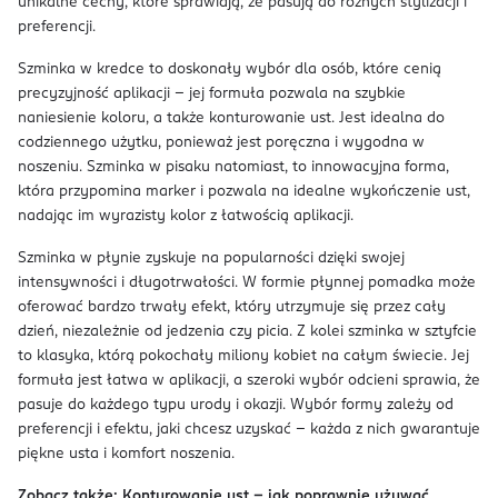
unikalne cechy, które sprawiają, że pasują do różnych stylizacji i
preferencji.
Szminka w kredce to doskonały wybór dla osób, które cenią
precyzyjność aplikacji – jej formuła pozwala na szybkie
naniesienie koloru, a także konturowanie ust. Jest idealna do
codziennego użytku, ponieważ jest poręczna i wygodna w
noszeniu. Szminka w pisaku natomiast, to innowacyjna forma,
która przypomina marker i pozwala na idealne wykończenie ust,
nadając im wyrazisty kolor z łatwością aplikacji.
Szminka w płynie zyskuje na popularności dzięki swojej
intensywności i długotrwałości. W formie płynnej pomadka może
oferować bardzo trwały efekt, który utrzymuje się przez cały
dzień, niezależnie od jedzenia czy picia. Z kolei szminka w sztyfcie
to klasyka, którą pokochały miliony kobiet na całym świecie. Jej
formuła jest łatwa w aplikacji, a szeroki wybór odcieni sprawia, że
pasuje do każdego typu urody i okazji. Wybór formy zależy od
preferencji i efektu, jaki chcesz uzyskać – każda z nich gwarantuje
piękne usta i komfort noszenia.
Zobacz także:
Konturowanie ust – jak poprawnie używać