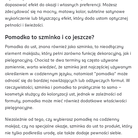
dopasować efekt do okazji i własnych preferencji. Możesz
zdecydować się na mocny, matowy kolor, subtelne satynowe
wykończenie lub błyszczący efekt, który doda ustom optycznej
pełności i świeżości.
Pomadka to szminka i co jeszcze?
Pomadka do ust, znana również jako szminka, to nieodłączny
element makijażu, który pełni zarówno funkcję dekoracyjną, jak i
pielęgnacyjną. Chociaż te dwa terminy są często używane
zamiennie, warto wiedzieć, że szminka jest najczęściej używanym
określeniem w codziennym języku, natomiast "pomadka" może
odnosić się do bardziej nawilżających lub odżywczych formuł. W
rzeczywistości, szminka i pomadka to praktycznie to samo –
kosmetyk służący do koloryzacji ust, jednak w zależności od
formuły, pomadka może mieć również dodatkowe właściwości
pielęgnacyjne.
Niezależnie od tego, czy wybierasz pomadkę na codzienny
makijaż, czy na specjalne okazje, szminka do ust to produkt, który
nie tylko podkreśla urodę, ale także dodaje pewności siebie.