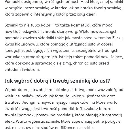
Pomadki dostępne są w różnych formach – od klasycznej szminki
w sztyfcie, przez szminkę w kredce, aż po bardzo trwałą szminkę,
która zapewnia intensywny kolor przez cały dzień.
Szminki to nie tylko kolor – to także kosmetyki, które mogą
nawilżać, odżywiać i chronić skórę warg. Wiele nowoczesnych
pomadek zawiera składniki takie jak masło shea, witamina E, czy
kwas hialuronowy, które pomagają utrzymać usta w dobrej
kondycji, zapobiegając ich wysuszeniu, szczególnie w trudnych
warunkach atmosferycznych. Istnieją także pomadki nawilżające,
które doskonale sprawdzają się zimą, chroniąc usta przed
chłodem i wiatrem.
Jak wybrać dobrą i trwałą szminkę do ust?
Wybór dobrej i trwałej szminki nie jest łatwy, ponieważ zależy od
wielu czynników, takich jak formuła, kolor, wykończenie oraz
trwałość. Jednym z najważniejszych aspektów, na które warto
zwrócić uwagę, jest trwałość pomadki. Jeśli szukasz bardzo
trwałej pomadki, postaw na produkty, które oferują długotrwały
efekt. Warto wybierać szminki, które zapewniają pełne pokrycie
ust, nie zostawiając śladów na filiżance czy szkle.