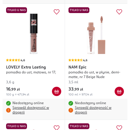
TYLKO U NAS
TYLKO U NAS
4,6
4,6
LOVELY
Extra Lasting
NAM
Epic
pomadka do ust, matowa, nr 17;
pomadka do ust, w płynie, demi-
matte, nr 7 Beige Nude
3,6 g
3,5 ml
16
33
,
99 zł
,
99 zł
100 g = 471,94 zł
100 ml = 971,14 zł
Niedostępny online
Niedostępny online
Sprawdź dostępność w
Sprawdź dostępność w
drogerii
drogerii
TYLKO U NAS
TYLKO U NAS