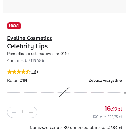
MEGA!
Eveline Cosmetics
Celebrity Lips
Pomadka do ust, matowa, nr 01N;
4 ml
nr kat.
2119486
(
16
)
Kolor:
01N
Zobacz wszystkie
16
,99
zł
100 ml = 424,75 zł
Najniższa cena z 30 dni
przed obniżką:
27
,99
zł