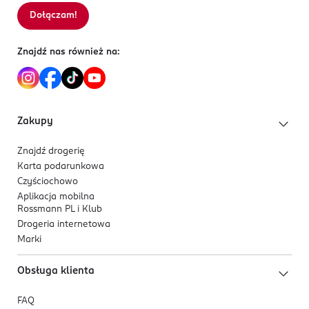
BENZALDEHYDE, VANILLIN, ALUMINUM HYDROXIDE, CI
Dołączam!
Sortowanie wg
data: od najnowszej
77891, CI 77491, CI 77492, CI 77499, CI 15850, CI 45410,
CI 77007, CI 19140, CI 15850.
Znajdź nas również na:
Zakupy
Znajdź drogerię
Karta podarunkowa
Czyściochowo
Aplikacja mobilna
Rossmann PL i Klub
Drogeria internetowa
Marki
Obsługa klienta
FAQ