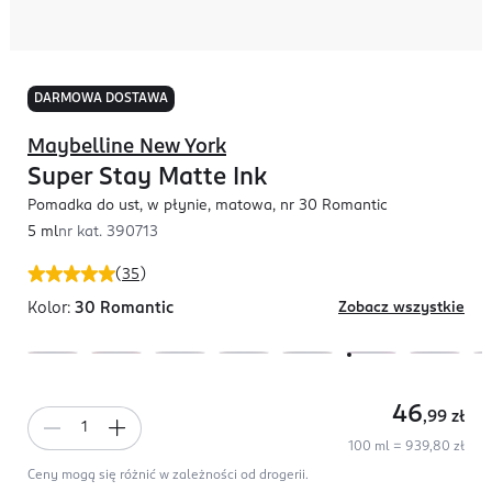
DARMOWA DOSTAWA
Maybelline New York
Super Stay Matte Ink
Pomadka do ust, w płynie, matowa, nr 30 Romantic
5 ml
nr kat.
390713
(
35
)
Kolor:
30 Romantic
Zobacz wszystkie
46
,99
zł
100 ml = 939,80 zł
Ceny mogą się różnić w zależności od drogerii.