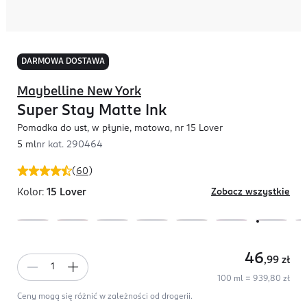
DARMOWA DOSTAWA
Maybelline New York
Super Stay Matte Ink
Pomadka do ust, w płynie, matowa, nr 15 Lover
5 ml
nr kat.
290464
(
60
)
Kolor:
15 Lover
Zobacz wszystkie
46
,99
zł
100 ml = 939,80 zł
Ceny mogą się różnić w zależności od drogerii.