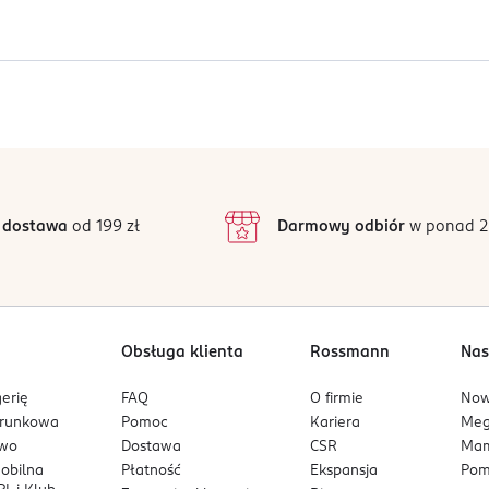
ając od środka górnej wargi ust, a następnie rozprowadź ją po c
Jak działają opinie?
ości przy używaniu tego produktu w normalnych lub racjonalni
5
4,5
/5
4
3
17 opinii
podstawie
inie są zweryfikowane zakupem.
2
 dostawa
od 199 zł
Darmowy odbiór
w ponad 2
1
Obsługa klienta
Rossmann
Nas
erię
FAQ
O firmie
No
arunkowa
Pomoc
Kariera
Me
owo
Dostawa
CSR
Mam
mobilna
Płatność
Ekspansja
Pom