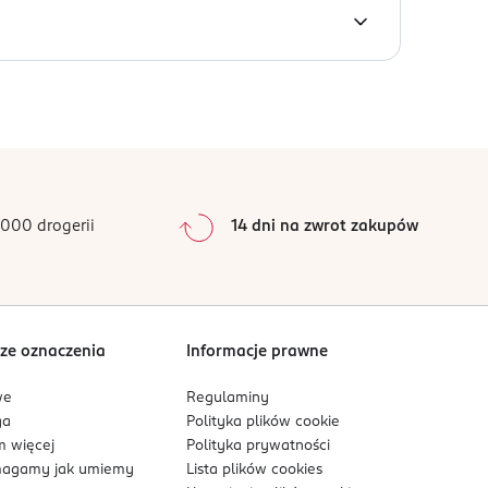
ałej ich powierzchni. Pozwól jej wyschnąć i ciesz
e przewidywalnych warunkach użytkowania.
0
%
0
%
0
%
0
%
000 drogerii
14 dni na zwrot zakupów
0
%
Sortowanie wg
data: od najnowszej
ze oznaczenia
Informacje prawne
we
Regulaminy
ga
Polityka plików
cookie
 więcej
Polityka prywatności
agamy jak umiemy
Lista plików
cookies