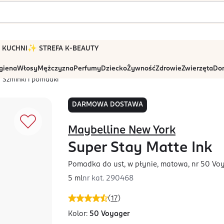
 W KUCHNI
✨ STREFA K-BEAUTY
igiena
Włosy
Mężczyzna
Perfumy
Dziecko
Żywność
Zdrowie
Zwierzęta
Dom
Szminki i pomadki
DARMOWA DOSTAWA
Maybelline New York
Super Stay Matte Ink
Pomadka do ust, w płynie, matowa, nr 50 Vo
5 ml
nr kat.
290468
(
17
)
Kolor:
50 Voyager