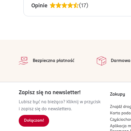
Nałóż płynną pomadkę Super Stay Matte Ink zaczyn
Z197346/10).
Opinie
(
17
)
się długotrwałym efektem.
OSTRZEŻENIA DOTYCZĄCE BEZPIECZEŃSTWA
Nie są wymagane żadne specjalne środki ostrożn
OSOBA/PODMIOT ODPOWIEDZIALNY
stopka
LOREAL MAYBELLINE NEW YORK
na 
RUE ROYALE 14
Wszystkie op
Bezpieczna płatność
Darmowa
75008
Paryż
serwis.konsumencki@loreal.com
226760100
FR-Francja
Zapisz się na newsletter!
Zakupy
Kod EAN
Lubisz być na bieżąco? Kliknij w przycisk
Znajdź drog
3 600531 411176
i zapisz się do newslettera.
Karta pod
Czyścioch
Dołączam!
Aplikacja 