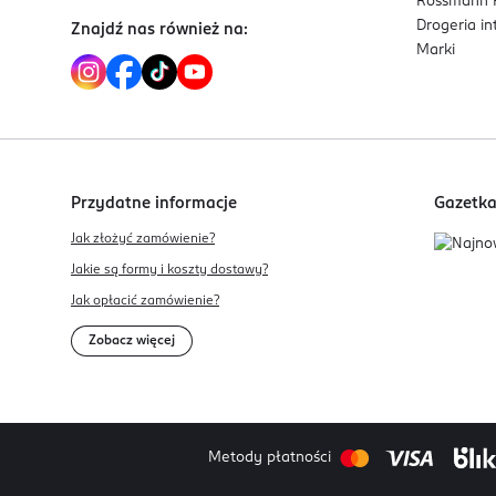
Rossmann P
Drogeria i
Znajdź nas również na:
Marki
Przydatne informacje
Gazetk
Jak złożyć zamówienie?
Jakie są formy i koszty dostawy?
Jak opłacić zamówienie?
Zobacz więcej
Metody płatności