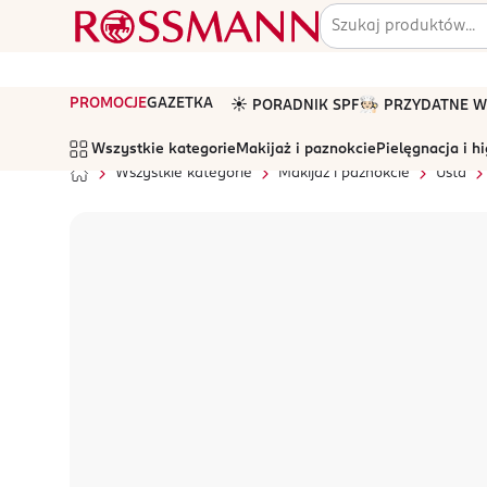
PROMOCJE
GAZETKA
☀️ PORADNIK SPF
🧑🏻‍🍳 PRZYDATNE
Wszystkie kategorie
Makijaż i paznokcie
Pielęgnacja i h
Wszystkie kategorie
Makijaż i paznokcie
Usta