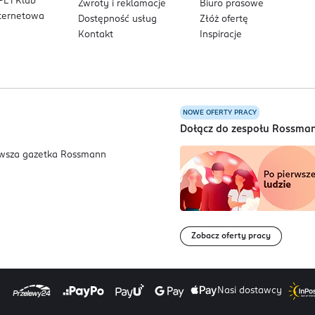
L i Klub
Zwroty i reklamacje
Biuro prasowe
nternetowa
Dostępność usług
Złóż ofertę
Kontakt
Inspiracje
NOWE OFERTY PRACY
a
Dołącz do zespołu Rossma
Zobacz oferty pracy
Nasi dostawcy