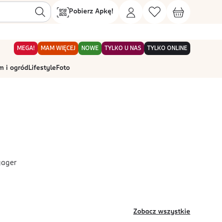
Pobierz Apkę!
MEGA!
MAM WIĘCEJ
NOWE
TYLKO U NAS
TYLKO ONLINE
 i ogród
Lifestyle
Foto
yager
Zobacz wszystkie