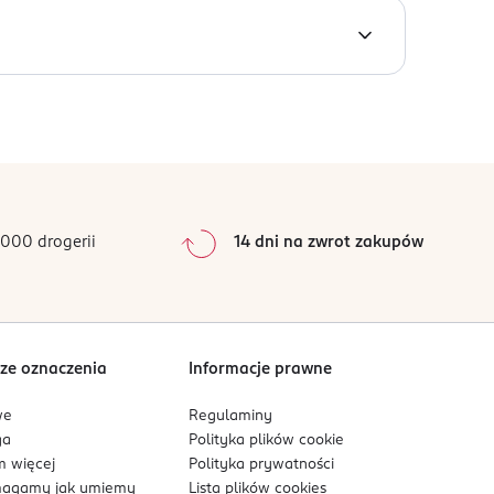
e), Ci 15985 (Yellow 6 Lake), Ci 19140 (Yellow 5
 z połyskiem!
/1
e przewidywalnych warunkach użytkowania.
0
%
0
%
0
%
0
%
000 drogerii
14 dni na zwrot zakupów
0
%
Sortowanie wg
data: od najnowszej
ze oznaczenia
Informacje prawne
we
Regulaminy
ga
Polityka plików
cookie
 więcej
Polityka prywatności
agamy jak umiemy
Lista plików
cookies