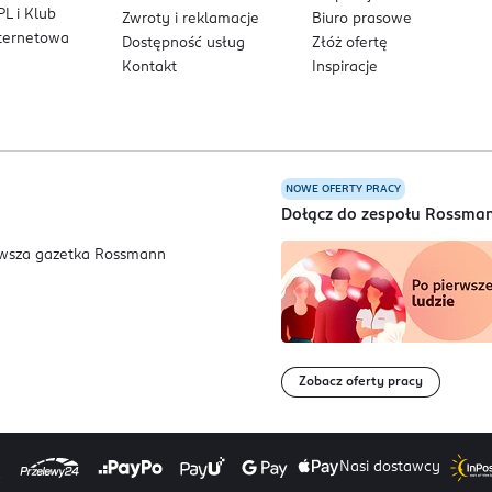
L i Klub
Zwroty i reklamacje
Biuro prasowe
nternetowa
Dostępność usług
Złóż ofertę
Kontakt
Inspiracje
NOWE OFERTY PRACY
a
Dołącz do zespołu Rossma
Zobacz oferty pracy
Nasi dostawcy