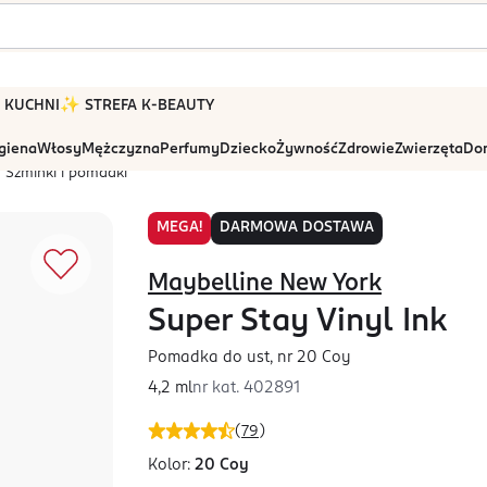
 W KUCHNI
✨ STREFA K-BEAUTY
igiena
Włosy
Mężczyzna
Perfumy
Dziecko
Żywność
Zdrowie
Zwierzęta
Dom
Szminki i pomadki
MEGA!
DARMOWA DOSTAWA
Maybelline New York
Super Stay Vinyl Ink
Pomadka do ust, nr 20 Coy
4,2 ml
nr kat.
402891
(
79
)
Kolor:
20 Coy