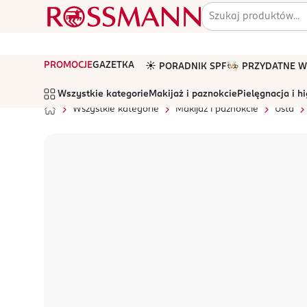
PROMOCJE
GAZETKA
☀️ PORADNIK SPF
🧑🏻‍🍳 PRZYDATNE
Wszystkie kategorie
Makijaż i paznokcie
Pielęgnacja i h
Wszystkie kategorie
Makijaż i paznokcie
Usta