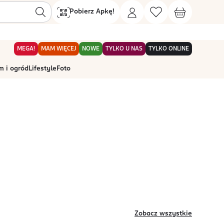
Pobierz Apkę!
MEGA!
MAM WIĘCEJ
NOWE
TYLKO U NAS
TYLKO ONLINE
 i ogród
Lifestyle
Foto
Zobacz wszystkie