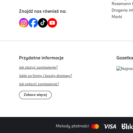
Rossmann P
Drogeria i
Znajdź nas również na:
Marki
Przydatne informacje
Gazetk
Jak złożyć zamówienie?
Jakie są formy i koszty dostawy?
Jak opłacić zamówienie?
Zobacz więcej
Metody płatności