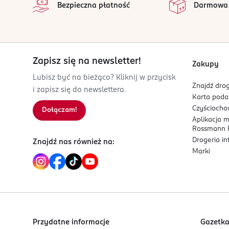
Bezpieczna płatność
Darmowa
4 059729 540294
Zapisz się na newsletter!
Zakupy
Lubisz być na bieżąco? Kliknij w przycisk
Znajdź drog
i zapisz się do newslettera.
Karta pod
Czyścioch
Dołączam!
Aplikacja 
Rossmann P
Drogeria i
Znajdź nas również na:
Marki
Przydatne informacje
Gazetk