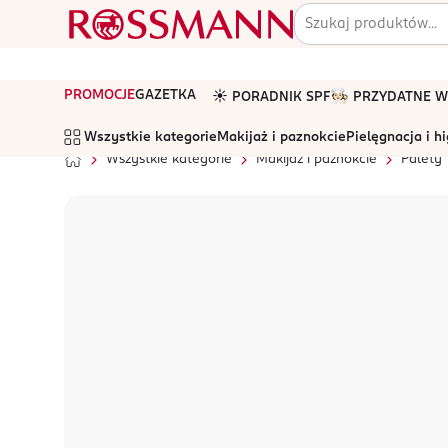
PROMOCJE
GAZETKA
☀️ PORADNIK SPF
🧑🏻‍🍳 PRZYDATNE
Wszystkie kategorie
Makijaż i paznokcie
Pielęgnacja i h
Wszystkie kategorie
Makijaż i paznokcie
Palety