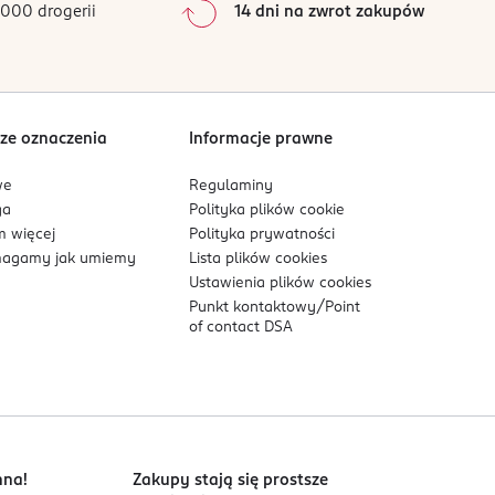
000 drogerii
14 dni na zwrot zakupów
0
%
Sortowanie wg
data: od najnowszej
ze oznaczenia
Informacje prawne
we
Regulaminy
ga
Polityka plików
cookie
 więcej
Polityka prywatności
agamy jak umiemy
Lista plików
cookies
Ustawienia plików
cookies
Punkt kontaktowy/
Point
of contact DSA
nna!
Zakupy stają się prostsze