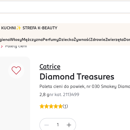
 W KUCHNI
✨ STREFA K-BEAUTY
igiena
Włosy
Mężczyzna
Perfumy
Dziecko
Żywność
Zdrowie
Zwierzęta
Dom
Palety cieni
Catrice
Diamond Treasures
Paleta cieni do powiek, nr 030 Smokey Diam
2,8 g
nr kat.
2113499
(
1
)