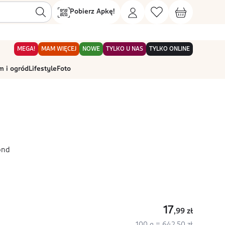
Pobierz Apkę!
MEGA!
MAM WIĘCEJ
NOWE
TYLKO U NAS
TYLKO ONLINE
 i ogród
Lifestyle
Foto
ond
17
,99
zł
100 g = 642,50 zł