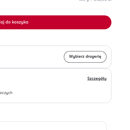
aj do koszyka
Wybierz drogerię
Szczegóły
oczych