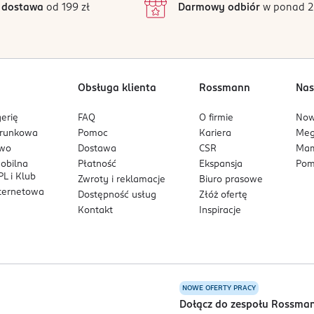
 dostawa
od 199 zł
Darmowy odbiór
w ponad 2
1
Obsługa klienta
Rossmann
Nas
erię
FAQ
O firmie
No
arunkowa
Pomoc
Kariera
Me
owo
Dostawa
CSR
Mam
mobilna
Płatność
Ekspansja
Pom
L i Klub
Zwroty i reklamacje
Biuro prasowe
nternetowa
Dostępność usług
Złóż ofertę
Kontakt
Inspiracje
NOWE OFERTY PRACY
a
Dołącz do zespołu Rossma