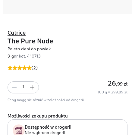
Catrice
The Pure Nude
Paleta cieni do powiek
9 g
nr kat.
410713
(
2
)
26
,99
zł
100 g = 299,89 zł
Ceny mogą się różnić w zależności od drogerii.
Możliwości zakupu produktu
Dostępność w drogerii
Nie wybrano drogerii