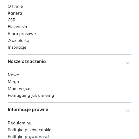
O firmie
77891 (Titanium Dioxide).
Kariera
CSR
No 7
: Talc, Synthetic Fluorphlogopite, Mica,
Ekspansja
Triethylhexanoin, Polyglyceryl-2 Triisostearate, C20-24
Biuro prasowe
Alkyl Dimethicone, Phenyl Trimethicone,
Złóż ofertę
Ethylhexylglycerin, Zea Mays (Corn) Starch, Zinc
Inspiracje
Stearate, Magnesium Myristate, Isododecane, Silica,
Aqua (Water), Tin Oxide, Stearic Acid, Palmitic Acid,
Nasze oznaczenia
Lauric Acid, Calcium Sodium Borosilicate, Aluminum
Starch Octenylsuccinate, Dehydroacetic Acid, CI 77491,
Nowe
CI 77492, CI 77499 (Iron Oxides), CI 77891 (Titanium
Mega
Dioxide).
Mam więcej
Pomagamy jak umiemy
Informacje prawne
Regulaminy
Polityka plików
cookie
Polityka prywatności