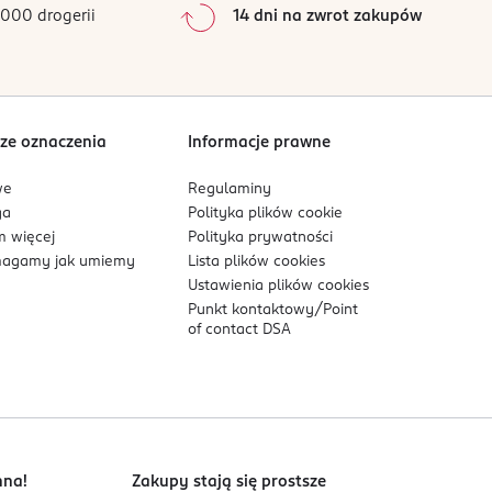
000 drogerii
14 dni na zwrot zakupów
0
%
ENTAERYTHRITYL TETRAISOSTEARATE,
IC/CAPRIC TRIGLYCERIDE, CI 45410, CI 15985,
Sortowanie wg
data: od najnowszej
TYL TETRAISOSTEARATE, MAGNESIUM STEARATE,
ze oznaczenia
Informacje prawne
we
Regulaminy
THICONE, SILICA, PENTAERYTHRITYL
ga
Polityka plików
cookie
OL, TIN OXIDE, CARTHAMUS TINCTORIUS SEED
 więcej
Polityka prywatności
E, MICA, CI 77891, CI 77491, CI 77499.
agamy jak umiemy
Lista plików
cookies
Ustawienia plików
cookies
ERYTHRITYL TETRAISOSTEARATE, SILICA, MICA,
Punkt kontaktowy/
Point
ERYTHRITYL TETRACOCOATE, STYRENE/BUTADIENE
of contact DSA
TE, MAGNESIUM STEARATE, POLYETHYLENE,
E, STYRENE/BUTADIENE COPOLYMER,
nna!
Zakupy stają się prostsze
CRISTALLINA, BIS-DIGLYCERYL