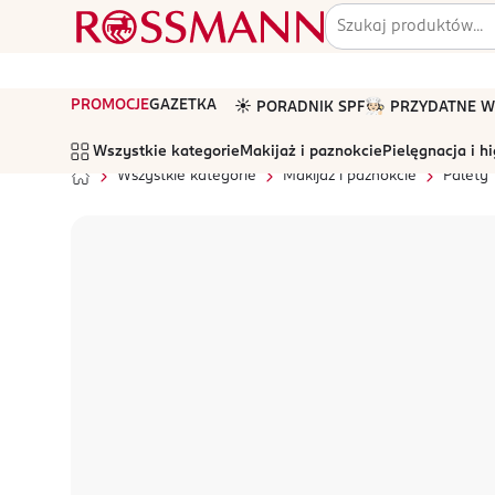
PROMOCJE
GAZETKA
☀️ PORADNIK SPF
🧑🏻‍🍳 PRZYDATNE
Wszystkie kategorie
Makijaż i paznokcie
Pielęgnacja i h
Wszystkie kategorie
Makijaż i paznokcie
Palety