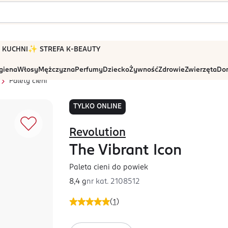
 W KUCHNI
✨ STREFA K-BEAUTY
igiena
Włosy
Mężczyzna
Perfumy
Dziecko
Żywność
Zdrowie
Zwierzęta
Dom
Palety cieni
TYLKO ONLINE
Revolution
The Vibrant Icon
Paleta cieni do powiek
8,4 g
nr kat.
2108512
(
1
)