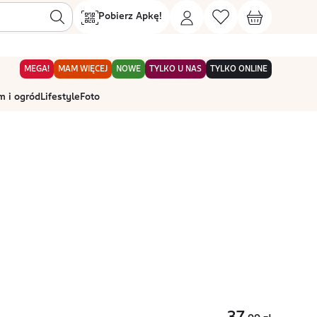
Pobierz Apkę!
MEGA!
MAM WIĘCEJ
NOWE
TYLKO U NAS
TYLKO ONLINE
 i ogród
Lifestyle
Foto