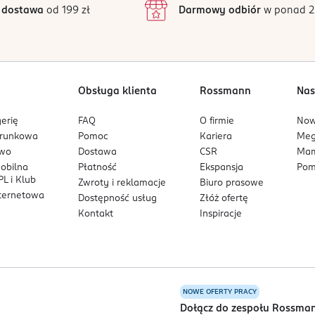
 dostawa
od 199 zł
Darmowy odbiór
w ponad 2
1
ENATED POLYISOBUTENE, POLYETHYLENE, MAGNESIUM STEARATE, P
APRYLYLSILANE, DIETHYLHEXYL SYRINGYLIDENEMALONATE, CAPRYL
METHICONE, HYDROGENATED POLYISOBUTENE, MICA, PENTAERYTHRI
Obsługa klienta
Rossmann
Nas
RYLYL GLYCOL, CI 77891.
erię
FAQ
O firmie
No
M ALUMINUM BOROSILICATE, HYDROGENATED POLYISOBUTENE, DIME
arunkowa
Pomoc
Kariera
Me
ESIUM MYRISTATE, HELIANTHUS ANNUUS SEED OIL, PHENOXYETHAN
owo
Dostawa
CSR
Mam
OCOATE, STYRENE/BUTADIENE COPOLYMER, TRIETHOXYCAPRYLYLSILAN
mobilna
Płatność
Ekspansja
Pom
L i Klub
Zwroty i reklamacje
Biuro prasowe
THETIC FLUORPHLOGOPITE, HYDROGENATED POLYISOBUTENE, PENTA
nternetowa
Dostępność usług
Złóż ofertę
CARTHAMUS TINCTORIUS SEED OIL, MAGNESIUM STEARATE, PENTA
Kontakt
Inspiracje
YL GLYCOL, DIMETHICONE, CI 77891, CI 77007.
DROGENATED POLYISOBUTENE, PENTAERYTHRITYL TETRAISOSTEARA
ARTHAMUS TINCTORIUS SEED OIL, PENTAERYTHRITYL TETRACOCOAT
METHICONE, CI 77891, CI 77491, CI 77007, CI 19140.
NOWE OFERTY PRACY
a
Dołącz do zespołu Rossma
IC/CAPRIC TRIGLYCERIDE, ISONONYL ISONONANOATE, CERA MICRO