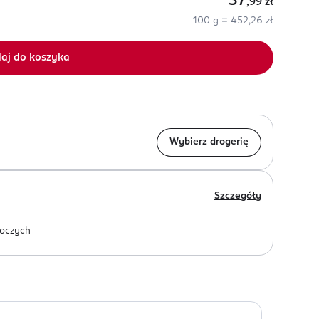
37
,99
zł
100 g = 452,26 zł
aj do koszyka
Wybierz drogerię
Szczegóły
oczych