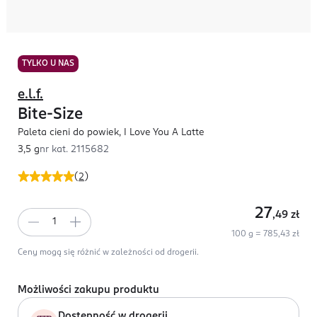
TYLKO U NAS
e.l.f.
Bite-Size
Paleta cieni do powiek, I Love You A Latte
3,5 g
nr kat.
2115682
(
2
)
27
,49
zł
100 g = 785,43 zł
Ceny mogą się różnić w zależności od drogerii.
Możliwości zakupu produktu
Dostępność w drogerii