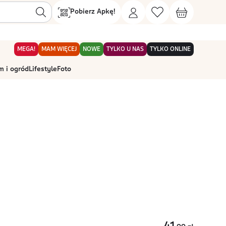
Pobierz Apkę!
MEGA!
MAM WIĘCEJ
NOWE
TYLKO U NAS
TYLKO ONLINE
 i ogród
Lifestyle
Foto