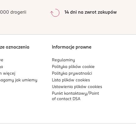
0
%
0
%
000 drogerii
14 dni na zwrot zakupów
0
%
Sortowanie wg
data: od najnowszej
ze oznaczenia
Informacje prawne
we
Regulaminy
ga
Polityka plików
cookie
 więcej
Polityka prywatności
agamy jak umiemy
Lista plików
cookies
Ustawienia plików
cookies
Punkt kontaktowy/
Point
of contact DSA