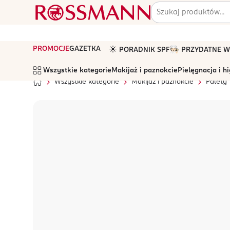
PROMOCJE
GAZETKA
☀️ PORADNIK SPF
🧑🏻‍🍳 PRZYDATNE
Wszystkie kategorie
Makijaż i paznokcie
Pielęgnacja i h
Wszystkie kategorie
Makijaż i paznokcie
Palety