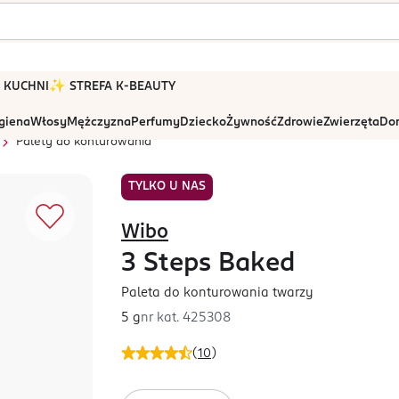
 W KUCHNI
✨ STREFA K-BEAUTY
igiena
Włosy
Mężczyzna
Perfumy
Dziecko
Żywność
Zdrowie
Zwierzęta
Dom
Palety do konturowania
TYLKO U NAS
Wibo
3 Steps Baked
Paleta do konturowania twarzy
5 g
nr kat.
425308
(
10
)