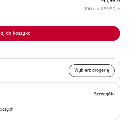
41
,99
zł
100 g = 839,80 zł
aj do koszyka
Wybierz drogerię
Szczegóły
oczych