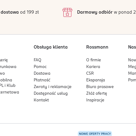
3
10 opinii
podstawie
inie są zweryfikowane zakupem.
2
 dostawa
od 199 zł
Darmowy odbiór
w ponad 2
1
Obsługa klienta
Rossmann
Nas
erię
FAQ
O firmie
No
arunkowa
Pomoc
Kariera
Me
owo
Dostawa
CSR
Mam
mobilna
Płatność
Ekspansja
Pom
L i Klub
Zwroty i reklamacje
Biuro prasowe
nternetowa
Dostępność usług
Złóż ofertę
Kontakt
Inspiracje
NOWE OFERTY PRACY