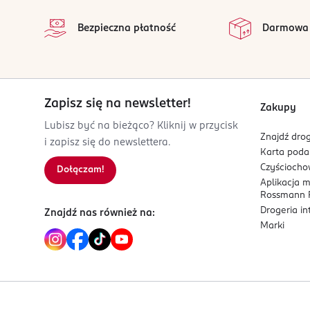
wibo@wibo.pl
na 
Wszystkie op
586854760
Bezpieczna płatność
Darmowa
PL-Polska
Kod EAN
5 905309 904163
Zapisz się na newsletter!
Zakupy
Lubisz być na bieżąco? Kliknij w przycisk
Znajdź drog
i zapisz się do newslettera.
Karta pod
Czyścioch
Dołączam!
Aplikacja 
Rossmann P
Drogeria i
Znajdź nas również na:
Marki