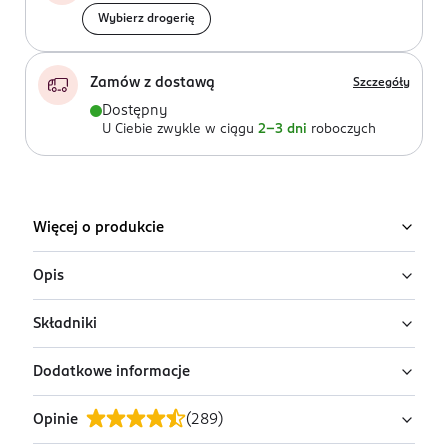
Wybierz drogerię
Zamów z dostawą
Szczegóły
Dostępny
U Ciebie zwykle w ciągu
2-3 dni
roboczych
Więcej o produkcie
Opis
Składniki
Dbaj o swój uśmiech i zapobiegaj przyszłym
problemom jamy ustnej. Pasta do zębów Colgate Total
Dodatkowe informacje
Active Prevention Whitening o smaku świeżej mięty, z
Glycerin, Aqua, Hydrated Silica, Sorbitol, Calcium
nową formułą, została zaprojektowana, by aktywnie
Pyrophosphate, Sodium Lauryl Sulfate, Aroma,
Opinie
(
289
)
chronić i zwalczać główne przyczyny* wielu problemów
Tetrasodium Pyrophosphate, Cellulose Gum, Potassium
PRZYGOTOWANIE I STOSOWANIE