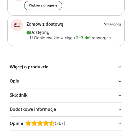
Wybierz drogerię
Zamów z dostawą
Szczegóły
Dostępny
U Ciebie zwykle w ciągu
2-3 dni
roboczych
Więcej o produkcie
Opis
Składniki
Pasta do zębów elmex Professional Opti-Namel
uszczelnia szkliwo, aby zmniejszać utratę przez nie
Dodatkowe informacje
minerałów i chroni wrażliwe zęby.
Aqua, Glycerin, Hydrated Silica, Sorbitol,
Oleaminopropylamineth-3 HCl, Hydroxyethylcellulose,
Jej formuła zawiera starannie dobrane składniki i
Opinie
(
367
)
Aroma, Cocamidopropyl Betaine, Chitosan, Sodium
PRZYGOTOWANIE I STOSOWANIE
działa w oparciu o technologię Micro Sealing, która