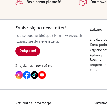
Bezpieczna płatność
Darmowa
D-22083 Hamburg
Kod EAN
4 045612 010425
Zapisz się na newsletter!
Zakupy
Lubisz być na bieżąco? Kliknij w przycisk
Znajdź drog
i zapisz się do newslettera.
Karta pod
Czyścioch
Dołączam!
Aplikacja 
Rossmann P
Drogeria i
Znajdź nas również na:
Marki
Przydatne informacje
Gazetk