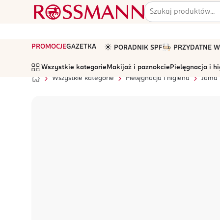
PROMOCJE
GAZETKA
☀️ PORADNIK SPF
🧑🏻‍🍳 PRZYDATNE
Wszystkie kategorie
Makijaż i paznokcie
Pielęgnacja i h
Wszystkie kategorie
Pielęgnacja i higiena
Jama 