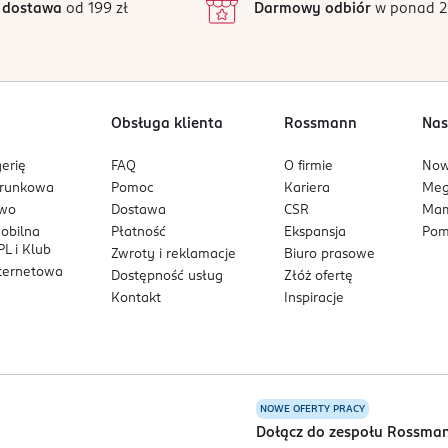
 dostawa
od 199 zł
Darmowy odbiór
w ponad 2
1
Obsługa klienta
Rossmann
Nas
erię
FAQ
O firmie
No
arunkowa
Pomoc
Kariera
Me
owo
Dostawa
CSR
Mam
mobilna
Płatność
Ekspansja
Pom
L i Klub
Zwroty i reklamacje
Biuro prasowe
nternetowa
Dostępność usług
Złóż ofertę
Kontakt
Inspiracje
NOWE OFERTY PRACY
a
Dołącz do zespołu Rossma