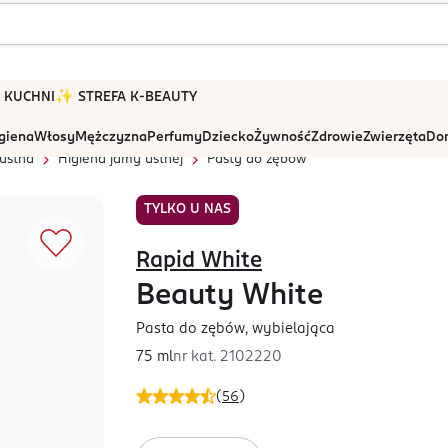
 W KUCHNI
✨ STREFA K-BEAUTY
igiena
Włosy
Mężczyzna
Perfumy
Dziecko
Żywność
Zdrowie
Zwierzęta
Dom
ustna
Higiena jamy ustnej
Pasty do zębów
TYLKO U NAS
Rapid White
Beauty White
Pasta do zębów, wybielająca
75 ml
nr kat.
2102220
(
56
)