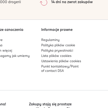
000 drogerii
14 dni na zwrot zakupów
0
%
Sortowanie wg
data: od najnowszej
ze oznaczenia
Informacje prawne
we
Regulaminy
ga
Polityka plików
cookie
 więcej
Polityka prywatności
agamy jak umiemy
Lista plików
cookies
Ustawienia plików
cookies
Punkt kontaktowy/
Point
of contact DSA
nna!
Zakupy stają się prostsze