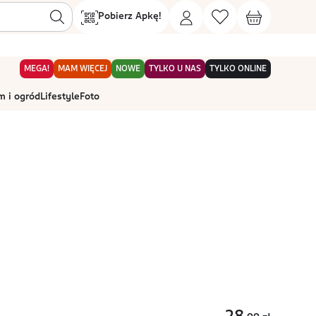
Pobierz Apkę!
MEGA!
MAM WIĘCEJ
NOWE
TYLKO U NAS
TYLKO ONLINE
 i ogród
Lifestyle
Foto