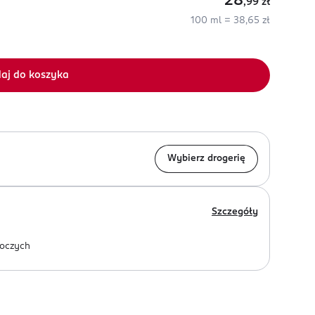
28
,99
zł
100 ml = 38,65 zł
aj do koszyka
Wybierz drogerię
Szczegóły
oczych