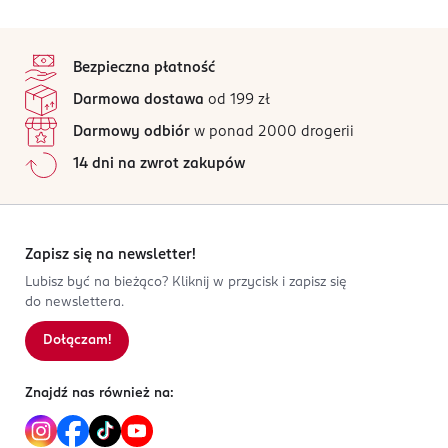
Isana Patyczki kosmetyczne, 300 szt.
OSTRZEŻENIA DOTYCZĄCE BEZPIECZEŃSTWA
4,8
stopka
/5
Nie wprowadzać patyczków do przewodu słuchowego
Wata w 100% z bawełny.
Bezpieczna płatność
lub nosa. Nie wyrzucać do toalety.
363 opinii
na podstawie
Darmowa dostawa
od 199 zł
Przyjazne dla środowiska papierowe patyczki.
Wszystkie opinie są zweryfikowane zakupem.
PRODUCENT/PODMIOT ODPOWIEDZIALNY
Darmowy odbiór
w ponad 2000 drogerii
Dirk Rossmann GmbH
Jak działają opinie?
14 dni na zwrot zakupów
Isernhägener Straße 16
5
0
%
30938
4
0
%
Burgwedel
3
0
%
product@rossmann.info
2
0
%
Zapisz się na newsletter!
48426139700
1
0
%
Lubisz być na bieżąco? Kliknij w przycisk i zapisz się
DE-Niemcy
do newslettera.
Kod EAN
Dołączam!
Sortowanie wg
data: od najnowszej
4 305615 650890
Znajdź nas również na: