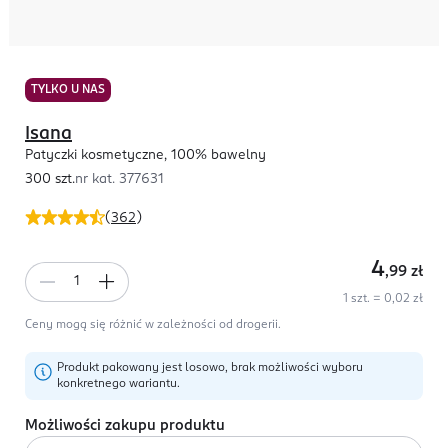
TYLKO U NAS
Isana
Patyczki kosmetyczne, 100% bawelny
300 szt.
nr kat.
377631
(
362
)
4
,99
zł
1 szt. = 0,02 zł
Ceny mogą się różnić w zależności od drogerii.
Produkt pakowany jest losowo, brak możliwości wyboru
konkretnego wariantu.
Możliwości zakupu produktu