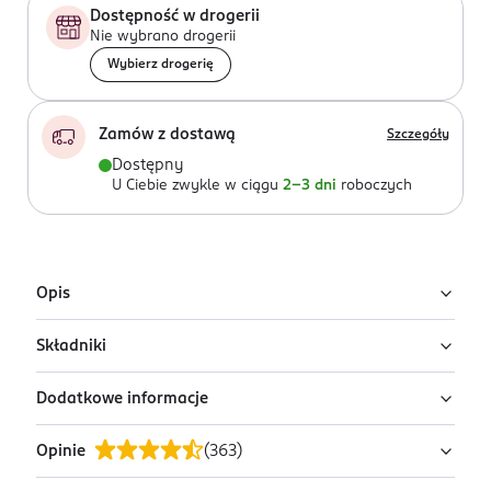
Dostępność w drogerii
Nie wybrano drogerii
Wybierz drogerię
Zamów z dostawą
Szczegóły
Dostępny
U Ciebie zwykle w ciągu
2-3 dni
roboczych
Opis
Składniki
Uwaga: wysyłamy losowy wariant!
Produkt występuje w różnych wariantach i pakowany
Dodatkowe informacje
Główka z waty w 100% wykonaną z bawełny oraz
jest losowo. Zdjęcia pokazują przykładowe warianty.
papierowych patyczków przyjaznych dla środowiska.
Szukasz konkretnego wariantu lub chcesz sprawdzić
Opinie
(
363
)
PRZYGOTOWANIE I STOSOWANIE
pełną ofertę? Zapraszamy do najbliższej drogerii.
Do codziennej pielęgnacji.