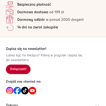
4,9
/5
ingredients)
XANTHAN GUM, TOCOPHEROL, LEVULINIC ACID, SODIUM
Bezpieczna płatność
OSOBA/PODMIOT ODPOWIEDZIALNY
24 opinii
na podstawie
ANISATE, SODIUM LEVULINATE, SODIUM HYDROXIDE,
Darmowa dostawa
od 199 zł
Dirk Rossmann GmbH
Wszystkie opinie są zweryfikowane zakupem.
PARFUM, LIMONENE.
Isernhägener Straße 16
Darmowy odbiór
w ponad 2000 drogerii
Jak działają opinie?
30938
14 dni na zwrot zakupów
Burgwedel
5
0
%
product@rossmann.info
4
0
%
48426139700
3
0
%
DE-Niemcy
2
0
%
Zapisz się na newsletter!
1
0
%
Lubisz być na bieżąco? Kliknij w przycisk i zapisz się
Kod EAN
do newslettera.
4 305615 798462
Dołączam!
Sortowanie wg
data: od najnowszej
Znajdź nas również na:
Zakupy