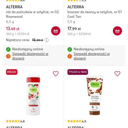
4,6
3,9
ALTERRA
ALTERRA
róż do policzków w sztyfcie, nr 02
bronzer do twarzy w sztyfcie, nr 01
Rosewood
Cool Tan
6,5 g
5,5 g
13
17
,
49 zł
,
99 zł
100 g = 207,54 zł
100 g = 327,09 zł
Najniższa cena:
18
,99
zł
Niedostępny online
Niedostępny online
Sprawdź dostępność w
Sprawdź dostępność w
drogerii
drogerii
MEGA!
TYLKO U NAS
4,8
4,9