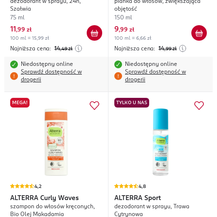
dezodorant w sprayu, 24h,
pianka do włosów, zwiększająca
Szałwia
objętość
75 ml
150 ml
11
9
,
99 zł
,
99 zł
100 ml = 15,99 zł
100 ml = 6,66 zł
Najniższa cena:
14
Najniższa cena:
14
,49
zł
,99
zł
Niedostępny online
Niedostępny online
Sprawdź dostępność w
Sprawdź dostępność w
drogerii
drogerii
MEGA!
TYLKO U NAS
4,2
4,8
ALTERRA
Curly Waves
ALTERRA
Sport
szampon do włosów kręconych,
dezodorant w sprayu, Trawa
Bio Olej Makadamia
Cytrynowa