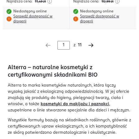
Najniższa cena:
11
Najniższa cena:
10
,49
zł
,99
zł
Niedostępny online
Niedostępny online
Sprawdź dostępność w
Sprawdź dostępność w
drogerii
drogerii
z
11
Alterra – naturalne kosmetyki z
certyfikowanymi składnikami BIO
Alterra to marka kosmetyków naturalnych, która łączy
wysoką jakość z ekologiczną odpowiedzialnością. W jej ofercie
znajdują się produkty do higieny, pielęgnacji twarzy, ciała i
włosów, a także
kosmetyki do makijażu i paznokci
,
uzupełnione o linie stworzone specjalnie dla dzieci i mężczyzn.
Wszystkie formuły bazują na składnikach roślinnych, głównie z
certyfikowanych upraw ekologicznych, a ich kompatybilność
ze skórą potwierdzono dermatologicznie i okulistycznie.