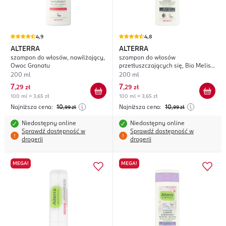
4,9
4,8
ALTERRA
ALTERRA
szampon do włosów, nawilżający,
szampon do włosów
Owoc Granatu
przetłuszczających się, Bio Melisa
Lekarska
200 ml
200 ml
7
7
,
29 zł
,
29 zł
100 ml = 3,65 zł
100 ml = 3,65 zł
Najniższa cena:
10
Najniższa cena:
10
,99
zł
,99
zł
Niedostępny online
Niedostępny online
Sprawdź dostępność w
Sprawdź dostępność w
drogerii
drogerii
MEGA!
MEGA!