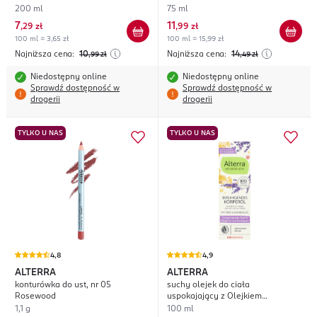
200 ml
75 ml
7
11
,
29 zł
,
99 zł
100 ml = 3,65 zł
100 ml = 15,99 zł
Najniższa cena:
10
Najniższa cena:
14
,99
zł
,49
zł
Niedostępny online
Niedostępny online
Sprawdź dostępność w
Sprawdź dostępność w
drogerii
drogerii
TYLKO U NAS
TYLKO U NAS
4,8
4,9
ALTERRA
ALTERRA
konturówka do ust, nr 05
suchy olejek do ciała
Rosewood
uspokajający z Olejkiem
Lawendowym
1,1 g
100 ml