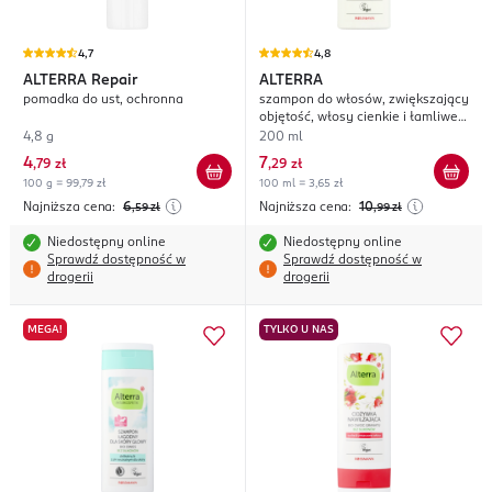
4,7
4,8
ALTERRA
Repair
ALTERRA
pomadka do ust, ochronna
szampon do włosów, zwiększający
objętość, włosy cienkie i łamliwe,
Papaja
4,8 g
200 ml
4
7
,
79 zł
,
29 zł
100 g = 99,79 zł
100 ml = 3,65 zł
Najniższa cena:
6
Najniższa cena:
10
,59
zł
,99
zł
Niedostępny online
Niedostępny online
Sprawdź dostępność w
Sprawdź dostępność w
drogerii
drogerii
MEGA!
TYLKO U NAS