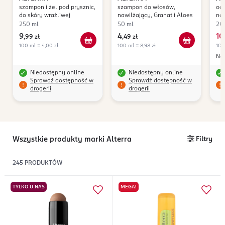
szampon i żel pod prysznic,
szampon do włosów,
od
do skóry wrażliwej
nawilżający, Granat i Aloes
naw
250 ml
50 ml
20
9
4
10
,
99 zł
,
49 zł
100 ml = 4,00 zł
100 ml = 8,98 zł
100
Naj
Niedostępny online
Niedostępny online
Sprawdź dostępność w
Sprawdź dostępność w
drogerii
drogerii
Wszystkie produkty marki Alterra
Filtry
245
PRODUKTÓW
TYLKO U NAS
MEGA!