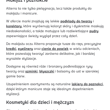
Makijaż i paznokcie
Alterra to nie tylko pielęgnacja, lecz także produkty do
makijażu i manicure.
W ofercie marki znajdują się lekkie
podkłady do twarzy
i
korektory
, które wyrównują koloryt skóry i dyskretnie maskują
niedoskonałości, a także matujące lub rozświetlające
pudry
zapewniające świeży wygląd przez cały dzień.
Do makijażu oczu Alterra proponuje tusze do rzęs, precyzyjne
kredki
,
eyelinery
oraz
cienie do powiek
w wielu odcieniach,
które pozwalają tworzyć zarówno delikatne, jak i bardziej
wyraziste stylizacje.
Dostępne są również róże i bronzery podkreślające rysy
twarzy oraz
szminki
,
błyszczki
i balsamy do ust w szerokiej
gamie barw.
Uzupełnieniem asortymentu są naturalne
lakiery do paznokci
,
dzięki którym manicure staje się idealnym dopełnieniem
stylizacji.
Kosmetyki dla dzieci i mężczyzn