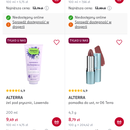
100 ml = 5,75 zł
100 ml = 7,66 zł
Najniższa cena:
13
Najniższa cena:
13
,79
zł
,99
zł
Niedostępny online
Niedostępny online
Sprawdź dostępność w
Sprawdź dostępność w
drogerii
drogerii
TYLKO U NAS
TYLKO U NAS
4,9
4,9
ALTERRA
ALTERRA
żel pod prysznic, Lawenda
pomadka do ust, nr 06 Terra
200 ml
4,3 g
9
8
,
49 zł
,
79 zł
100 ml = 4,75 zł
100 g = 204,42 zł