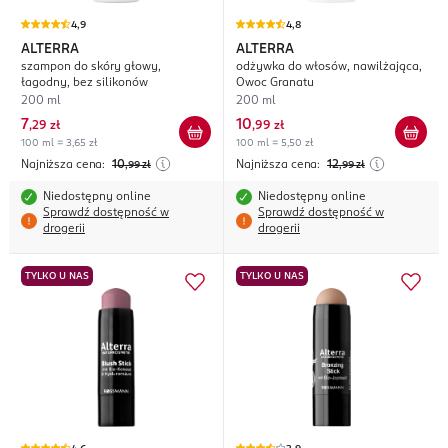
4,9
4,8
ALTERRA
ALTERRA
szampon do skóry głowy,
odżywka do włosów, nawilżająca,
łagodny, bez silikonów
Owoc Granatu
200 ml
200 ml
7
10
,
29 zł
,
99 zł
100 ml = 3,65 zł
100 ml = 5,50 zł
Najniższa cena:
10
Najniższa cena:
12
,99
zł
,99
zł
Niedostępny online
Niedostępny online
Sprawdź dostępność w
Sprawdź dostępność w
drogerii
drogerii
TYLKO U NAS
TYLKO U NAS