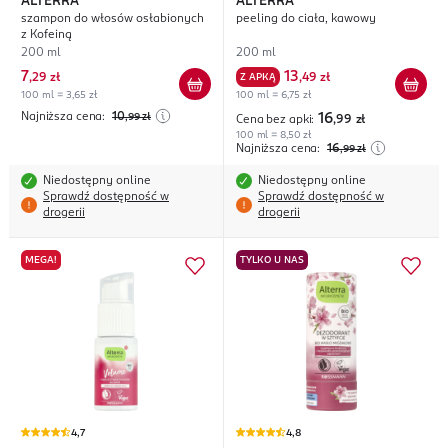
ALTERRA
ALTERRA
szampon do włosów osłabionych
peeling do ciała, kawowy
z Kofeiną
200 ml
200 ml
7
13
,
29 zł
Z APKĄ
,
49 zł
100 ml = 3,65 zł
100 ml = 6,75 zł
Najniższa cena:
10
,99
zł
16
Cena bez apki:
,99
zł
100 ml = 8,50 zł
Najniższa cena:
16
,99
zł
Niedostępny online
Niedostępny online
Sprawdź dostępność w
Sprawdź dostępność w
drogerii
drogerii
MEGA!
TYLKO U NAS
4,7
4,8