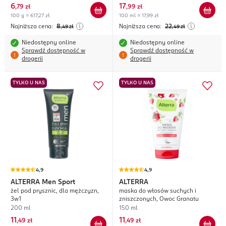
6
17
,
79 zł
,
99 zł
100 g = 617,27 zł
100 ml = 17,99 zł
Najniższa cena:
8
Najniższa cena:
22
,49
zł
,49
zł
Niedostępny online
Niedostępny online
Sprawdź dostępność w
Sprawdź dostępność w
drogerii
drogerii
TYLKO U NAS
TYLKO U NAS
4,9
4,9
ALTERRA
Men Sport
ALTERRA
żel pod prysznic, dla mężczyzn,
maska do włosów suchych i
3w1
zniszczonych, Owoc Granatu
200 ml
150 ml
11
11
,
49 zł
,
49 zł