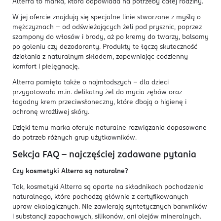
Alterra to marka, która odpowiada na potrzeby całej rodziny.
W jej ofercie znajdują się specjalne linie stworzone z myślą o
mężczyznach – od odświeżających żeli pod prysznic, poprzez
szampony do włosów i brody, aż po kremy do twarzy, balsamy
po goleniu czy dezodoranty. Produkty te łączą skuteczność
działania z naturalnym składem, zapewniając codzienny
komfort i pielęgnację.
Alterra pamięta także o najmłodszych – dla dzieci
przygotowała m.in. delikatny żel do mycia zębów oraz
łagodny krem przeciwsłoneczny, które dbają o higienę i
ochronę wrażliwej skóry.
Dzięki temu marka oferuje naturalne rozwiązania dopasowane
do potrzeb różnych grup użytkowników.
Sekcja FAQ – najczęściej zadawane pytania
Czy kosmetyki Alterra są naturalne?
Tak, kosmetyki Alterra są oparte na składnikach pochodzenia
naturalnego, które pochodzą głównie z certyfikowanych
upraw ekologicznych. Nie zawierają syntetycznych barwników
i substancji zapachowych, silikonów, ani olejów mineralnych.