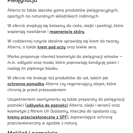
Pielęgnacja
Alterra to także szeroka gama produktów pielęgnacyjnych,
opartych na naturalnych składnikach roślinnych.
W ofercie znajdują się balsamy do ciała, olejki i peelingi, które
wspierają nawilżenie i
regenerację skóry
.
W codziennej rutynie idealnie sprawdzą się krem do twarzy
Alterra, a także
krem pod oczy
oraz lekkie sera.
Marka proponuje również kosmetyki do pielęgnacji włosów –
m.in. odżywki oraz maski, które poprawiają kondycję pasm i
nadają im pięknego blasku.
W ofercie nie brakuje też produktów do ust, takich jak
ochronna pomadka
Alterra czy regenerujący olejek, które
chronią je przed przesuszeniem.
Uzupełnieniem asortymentu są także preparaty do pielęgnacji
paznokci (
odżywka do paznokci
Alterra, olejki i seram) oraz
kosmetyki z filtrem UV (balsamy, mleczka do opalania czy
kremy przeciwsłoneczne z SPF
), zapewniające ochronę
przeciwsłoneczną w zgodzie z naturą.