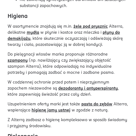
substancji zapachowych.
Higiena
W asortymencie znajdują się m.in.
żele pod prysznic
Alterra,
delikatne
mydła
w płynie i kostce oraz mleczka i
płyny do
demakijażu
, które skutecznie oczyszczają i odświeżają skórę
twarzy i ciała, pozostawiając ją w dobrej kondycji.
Do pielęgnacji włosów marka proponuje różnorodne
szampony
(np. nawilżający czy zwiększający objętość
szampon Alterra), które odpowiadają na indywidualne
potrzeby i pomagają zadbać o mocne i zadbane pasma.
W codziennej ochronie przed potem i nieprzyjemnym
zapachem niezawodne są
dezodoranty i antyperspiranty
,
które zapewniają świeżość przez cały dzień.
Uzupełnieniem oferty marki jest także
pasta do zębów
Alterra,
wspierająca
higienę jamy ustnej
w zgodzie z naturą.
Z Alterrą zadbasz o higienę kompleksowo w sposób świadomy
i przyjazny środowisku.