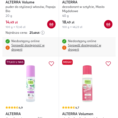
ALTERRA
Volume
ALTERRA
puder do stylizacji włosów, Papaja
dezodorant w sztyfcie, Masło
Bio
Migdałowe
20 g
40 g
14
18
,
49 zł
,
49 zł
100 g = 72,45 zł
100 g = 46,23 zł
Najniższa cena:
21
,49
zł
Niedostępny online
Niedostępny online
Sprawdź dostępność w
Sprawdź dostępność w
drogerii
drogerii
TYLKO U NAS
MEGA!
4,9
4,7
ALTERRA
ALTERRA
Volumen