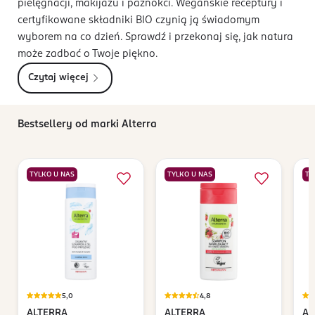
pielęgnacji, makijażu i paznokci. Wegańskie receptury i
certyfikowane składniki BIO czynią ją świadomym
wyborem na co dzień. Sprawdź i przekonaj się, jak natura
może zadbać o Twoje piękno.
Czytaj więcej
Bestsellery od marki Alterra
TYLKO U NAS
TYLKO U NAS
TY
5,0
4,8
ALTERRA
ALTERRA
AL